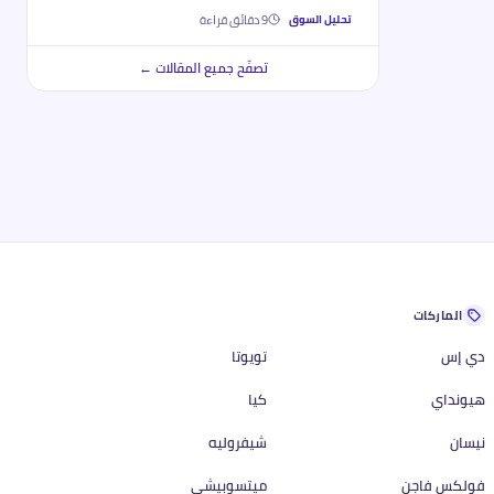
9
دقائق قراءة
تحليل السوق
تصفّح جميع المقالات ←
الماركات
دي إس
تويوتا
هيونداي
كيا
نيسان
شيفروليه
فولكس فاجن
ميتسوبيشي