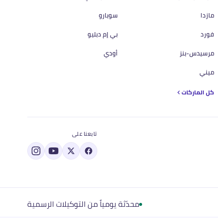
مازدا
سوبارو
فورد
بي إم دبليو
مرسيدس-بنز
أودي
ميني
كل الماركات
تابعنا على
محدّثة يومياً من التوكيلات الرسمية