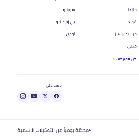
مازدا
سوبارو
فورد
بي إم دبليو
مرسيدس-بنز
أودي
ميني
كل الماركات
تابعنا على
محدّثة يومياً من التوكيلات الرسمية