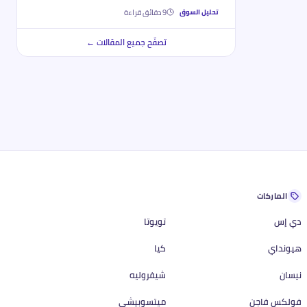
9
دقائق قراءة
تحليل السوق
تصفّح جميع المقالات ←
الماركات
دي إس
تويوتا
هيونداي
كيا
نيسان
شيفروليه
فولكس فاجن
ميتسوبيشي