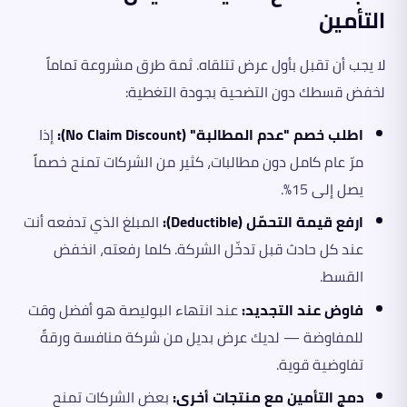
التأمين
لا يجب أن تقبل بأول عرض تتلقاه. ثمة طرق مشروعة تماماً
لخفض قسطك دون التضحية بجودة التغطية:
اطلب خصم "عدم المطالبة" (No Claim Discount):
إذا
مرّ عام كامل دون مطالبات، كثير من الشركات تمنح خصماً
يصل إلى 15%.
ارفع قيمة التحمّل (Deductible):
المبلغ الذي تدفعه أنت
عند كل حادث قبل تدخّل الشركة. كلما رفعته، انخفض
القسط.
فاوض عند التجديد:
عند انتهاء البوليصة هو أفضل وقت
للمفاوضة — لديك عرض بديل من شركة منافسة ورقةً
تفاوضية قوية.
دمج التأمين مع منتجات أخرى:
بعض الشركات تمنح