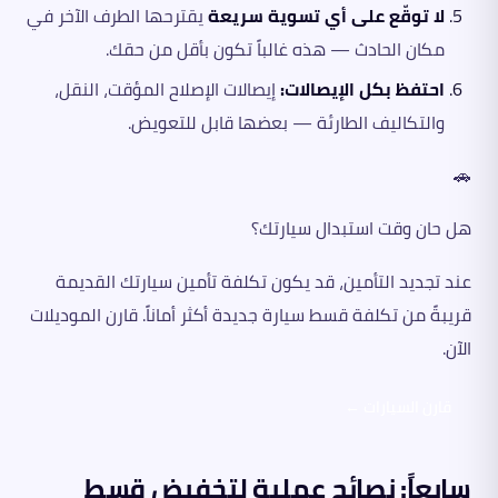
لا توقّع على أي تسوية سريعة
يقترحها الطرف الآخر في
مكان الحادث — هذه غالباً تكون بأقل من حقك.
احتفظ بكل الإيصالات:
إيصالات الإصلاح المؤقت، النقل،
والتكاليف الطارئة — بعضها قابل للتعويض.
🚗
هل حان وقت استبدال سيارتك؟
عند تجديد التأمين، قد يكون تكلفة تأمين سيارتك القديمة
قريبةً من تكلفة قسط سيارة جديدة أكثر أماناً. قارن الموديلات
الآن.
قارن السيارات ←
سابعاً: نصائح عملية لتخفيض قسط