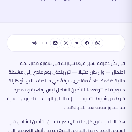
في كلّ دقيقة تسير فيها سيارتك في شوارع مصر، ثمة
احتمال — وإن كان ضئيلاً — لأن يتحوّل يوم عادي إلى مشكلة
مالية ضخمة. حادثٌ مفاجئ، سرقةٌ في منتصف الليل، أو كارثة
طبيعية لم تتوقعها. التأمين الشامل ليس رفاهية ولا مجرد
شرط من شروط التمويل — إنه الحاجز الوحيد بينك وبين خسارة
قد تتجاوز قيمة سيارتك بالكامل.
هذا الدليل يشرح كل ما تحتاج معرفته عن التأمين الشامل في
السوق المصري: من الفروق الجوهرية بين أنواع التغطية، إلى