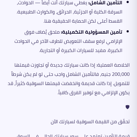
التأمين الشامل:
يغطي سيارتك أنت أيضاً — الحوادث،
السرقة الكلية أو الجزئية، الحرائق، والكوارث الطبيعية.
القسط أعلى لكن الحماية الحقيقية هنا.
تأمين المسؤولية التكميلية:
ملحق يُضاف فوق
الإلزامي لرفع سقف التعويض للطرف الآخر في الحوادث
الكبيرة. مفيد للسيارات الكبيرة أو التجارية.
الخلاصة العملية: إذا كانت سيارتك جديدة أو تجاوزت قيمتها
200,000 جنيه، فالتأمين الشامل واجب حتى لو لم يكن شرطاً
للتمويل. إذا كانت قديمة وانخفضت قيمتها السوقية كثيراً، قد
يكون الإلزامي مع توفير الفرق كافياً.
🛡️
تحقّق من القيمة السوقية لسيارتك الآن
قيمة التأمين تعتمد على سعر سيارتك الحالي في السوق.