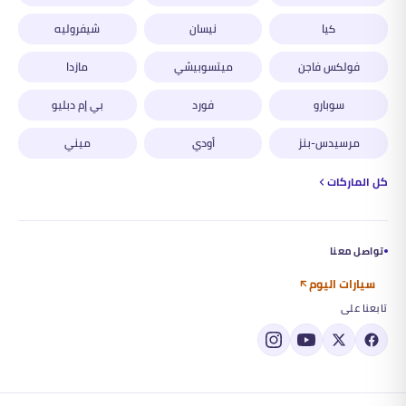
كيا
نيسان
شيفروليه
فولكس فاجن
ميتسوبيشي
مازدا
سوبارو
فورد
بي إم دبليو
مرسيدس-بنز
أودي
ميني
كل الماركات
تواصل معنا
سيارات اليوم
تابعنا على