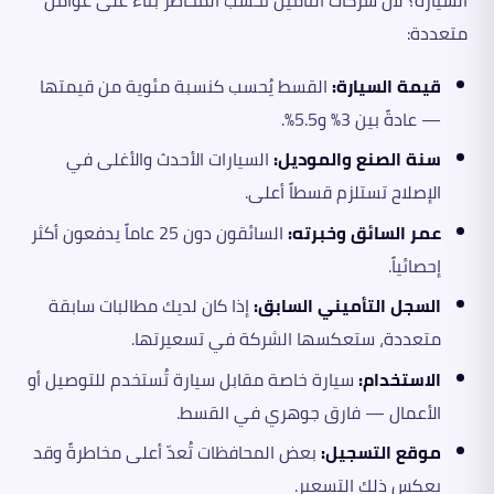
السيارة؟ لأن شركات التأمين تحسب المخاطر بناءً على عوامل
متعددة:
قيمة السيارة:
القسط يُحسب كنسبة مئوية من قيمتها
— عادةً بين 3% و5.5%.
سنة الصنع والموديل:
السيارات الأحدث والأغلى في
الإصلاح تستلزم قسطاً أعلى.
عمر السائق وخبرته:
السائقون دون 25 عاماً يدفعون أكثر
إحصائياً.
السجل التأميني السابق:
إذا كان لديك مطالبات سابقة
متعددة، ستعكسها الشركة في تسعيرتها.
الاستخدام:
سيارة خاصة مقابل سيارة تُستخدم للتوصيل أو
الأعمال — فارق جوهري في القسط.
موقع التسجيل:
بعض المحافظات تُعدّ أعلى مخاطرةً وقد
يعكس ذلك التسعير.