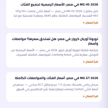
MG HS 2026 في مصر: الأسعار الرسمية لجميع الفئات
تحليل
دليل شامل لـ MG HS 2026 في مصر — أسعار فئتي HS+ Luxury وHS
HEV الهجينة، المواصفات الكاملة، نظام ADAS، ومقارنة تفصيلية مع كيا
سبورتاج وهيونداي توسان. كل ما تحتاجه قبل الشراء.
اقرأ المقال
تويوتا أوربان كروزر في مصر: هل تستحق سعرها؟ مواصفات
تحليل
وأسعار
مراجعة شاملة لتويوتا أوربان كروزر 2026 في مصر — الأسعار الرسمية من
التوكيل، مقارنة فئتي Active وComfort، المواصفات الكاملة، المميزات
والعيوب، ومقارنتها بأبرز المنافسين في سوق الكروس أوفر المدمجة.
اقرأ المقال
MG GT 2026 في مصر: أسعار الفئات والمواصفات الكاملة
تحليل
سيدان رياضي فاستباك بمحرك 1.5 تيربو وناقل DCT سباعي — نستعرض
أسعار فئتَي Comfort وLuxury ومقارنتهما بأبرز المنافسين في السوق
المصري.
اقرأ المقال