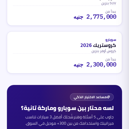
SUV
·
بنزين
يبدأ من
2,775,000 جنيه
بنزين
محدث
منذ 3 أشهر
سوبارو
كروستريك
2026
كروس أوفر
·
بنزين
يبدأ من
2,300,000 جنيه
مساعد الاختيار الذكي
لسه محتار بين
سوبارو
وماركة تانية؟
جاوب على 5 أسئلة وهنرشّحلك أفضل 3 سيارات تناسب
ميزانيتك واستخدامك من بين 300+ موديل في السوق.