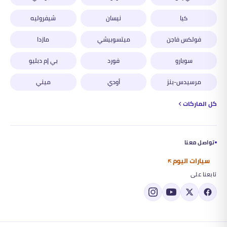
كيا
نيسان
شيفروليه
فولكس فاجن
ميتسوبيشي
مازدا
سوبارو
فورد
بي إم دبليو
مرسيدس-بنز
أودي
ميني
كل الماركات
تواصل معنا
سيارات اليوم
تابعنا على