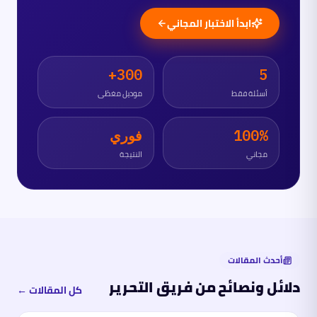
ابدأ الاختبار المجاني
300+
5
أسئلة فقط
موديل مغطّى
100%
فوري
مجاني
النتيجة
أحدث المقالات
دلائل ونصائح من فريق التحرير
كل المقالات ←