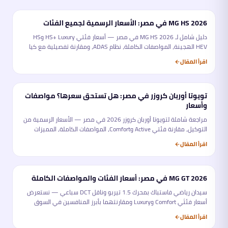
MG HS 2026 في مصر: الأسعار الرسمية لجميع الفئات
تحليل
دليل شامل لـ MG HS 2026 في مصر — أسعار فئتي HS+ Luxury وHS
HEV الهجينة، المواصفات الكاملة، نظام ADAS، ومقارنة تفصيلية مع كيا
سبورتاج وهيونداي توسان. كل ما تحتاجه قبل الشراء.
اقرأ المقال
تويوتا أوربان كروزر في مصر: هل تستحق سعرها؟ مواصفات
تحليل
وأسعار
مراجعة شاملة لتويوتا أوربان كروزر 2026 في مصر — الأسعار الرسمية من
التوكيل، مقارنة فئتي Active وComfort، المواصفات الكاملة، المميزات
والعيوب، ومقارنتها بأبرز المنافسين في سوق الكروس أوفر المدمجة.
اقرأ المقال
MG GT 2026 في مصر: أسعار الفئات والمواصفات الكاملة
تحليل
سيدان رياضي فاستباك بمحرك 1.5 تيربو وناقل DCT سباعي — نستعرض
أسعار فئتَي Comfort وLuxury ومقارنتهما بأبرز المنافسين في السوق
المصري.
اقرأ المقال