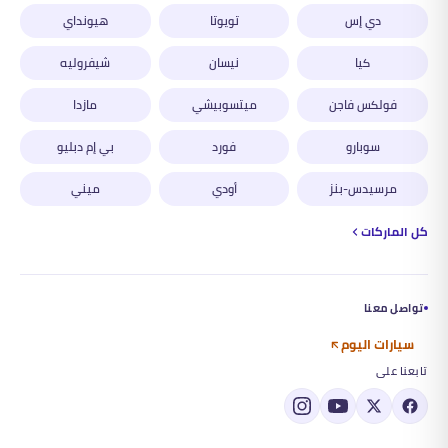
دي إس
تويوتا
هيونداي
كيا
نيسان
شيفروليه
فولكس فاجن
ميتسوبيشي
مازدا
سوبارو
فورد
بي إم دبليو
مرسيدس-بنز
أودي
ميني
كل الماركات
تواصل معنا
سيارات اليوم
تابعنا على