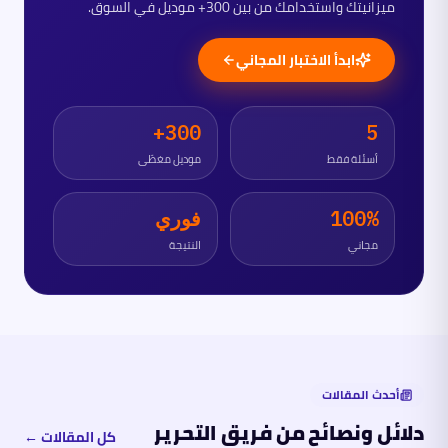
ميزانيتك واستخدامك من بين 300+ موديل في السوق.
ابدأ الاختبار المجاني
300+
5
أسئلة فقط
موديل مغطّى
100%
فوري
مجاني
النتيجة
أحدث المقالات
دلائل ونصائح من فريق التحرير
كل المقالات ←