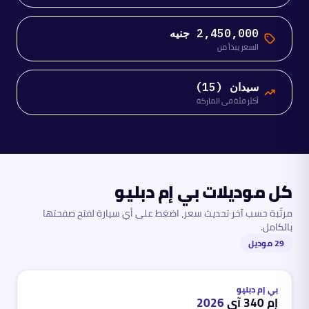
2,450,000 جنيه
السعر يبدأ من
سيدان (15)
أكثر فئة في الماركة
كل موديلات
بي إم دبليو
مرتّبة حسب آخر تحديث سعر، اضغط على أي سيارة لفتح صفحتها
بالكامل.
29
موديل
بنزين
محدث
منذ شهر واحد تقريباً
بي إم دبليو
إم 340 آي
2026