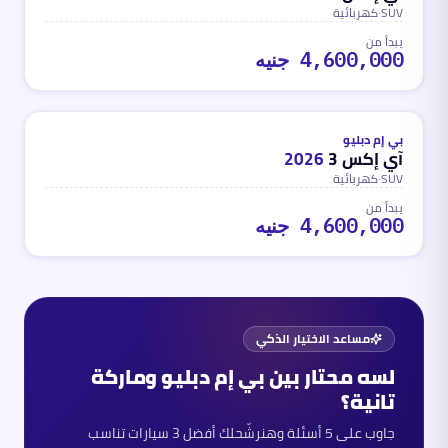
SUV
·
كهربائية
يبدأ من
4,600,000 جنيه
كهربائية
ب
محدث
منذ 3 أشهر
بي إم دبليو
آي إكس 3
2026
SUV
·
كهربائية
يبدأ من
4,600,000 جنيه
مساعد الاختيار الذكي
لسه محتار بين
بي إم دبليو
وماركة
تانية؟
جاوب على 5 أسئلة وهنرشّحلك أفضل 3 سيارات تناسب