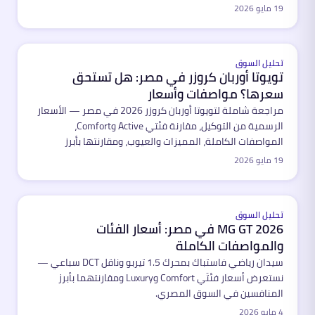
تحتاجه قبل الشراء.
19 مايو 2026
مميّز
تحليل السوق
تويوتا أوربان كروزر في مصر: هل تستحق
سعرها؟ مواصفات وأسعار
مراجعة شاملة لتويوتا أوربان كروزر 2026 في مصر — الأسعار
الرسمية من التوكيل، مقارنة فئتي Active وComfort،
المواصفات الكاملة، المميزات والعيوب، ومقارنتها بأبرز
المنافسين في سوق الكروس أوفر المدمجة.
19 مايو 2026
مميّز
تحليل السوق
MG GT 2026 في مصر: أسعار الفئات
والمواصفات الكاملة
سيدان رياضي فاستباك بمحرك 1.5 تيربو وناقل DCT سباعي —
نستعرض أسعار فئتَي Comfort وLuxury ومقارنتهما بأبرز
المنافسين في السوق المصري.
4 مايو 2026