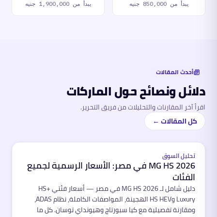
يبدأ من
850,000 جنيه
يبدأ من
1,900,000 جنيه
أحدث المقالات
دلائل ونصائح حول الماركات
اقرأ آخر المقارنات والتحليلات من فريق التحرير.
كل المقالات ←
مميّز
تحليل السوق
MG HS 2026 في مصر: الأسعار الرسمية لجميع
الفئات
دليل شامل لـ MG HS 2026 في مصر — أسعار فئتي HS+
Luxury وHS HEV الهجينة، المواصفات الكاملة، نظام ADAS،
ومقارنة تفصيلية مع كيا سبورتاج وهيونداي توسان. كل ما