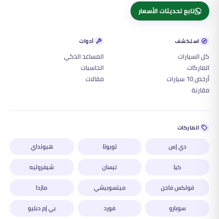
تابع تحديثات الأسعار
استكشف
أدوات
كل السيارات
المساعد الذكي
الماركات
الحاسبات
أرخص 10 سيارات
مقالات
مقارنة
الماركات
دي إس
تويوتا
هيونداي
كيا
نيسان
شيفروليه
فولكس فاجن
ميتسوبيشي
مازدا
سوبارو
فورد
بي إم دبليو