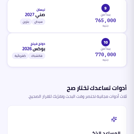
9
نيسان
صني
2027
يبدأ من
765,000
سيدان
بنزين
جنيه
10
دونج فينج
بوكس
2026
يبدأ من
770,000
هاتشباك
كهربائية
جنيه
أدوات تساعدك تختار صح
ثلاث أدوات مجانية تختصر وقت البحث وتقرّبك للقرار الصحيح.
المساعد الذكي