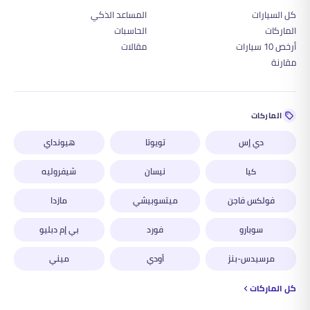
كل السيارات
المساعد الذكي
الماركات
الحاسبات
أرخص 10 سيارات
مقالات
مقارنة
الماركات
دي إس
تويوتا
هيونداي
كيا
نيسان
شيفروليه
فولكس فاجن
ميتسوبيشي
مازدا
سوبارو
فورد
بي إم دبليو
مرسيدس-بنز
أودي
ميني
كل الماركات