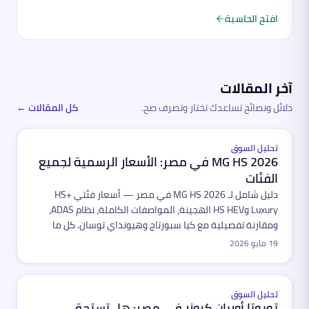
افتح الحاسبة
آخر المقالات
دلائل ونصائح تساعدك تختار وتصرف صح.
كل المقالات ←
مميّز
تحليل السوق
MG HS 2026 في مصر: الأسعار الرسمية لجميع
الفئات
دليل شامل لـ MG HS 2026 في مصر — أسعار فئتي HS+
Luxury وHS HEV الهجينة، المواصفات الكاملة، نظام ADAS،
ومقارنة تفصيلية مع كيا سبورتاج وهيونداي توسان. كل ما
تحتاجه قبل الشراء.
19 مايو 2026
مميّز
تحليل السوق
تويوتا أوربان كروزر في مصر: هل تستحق