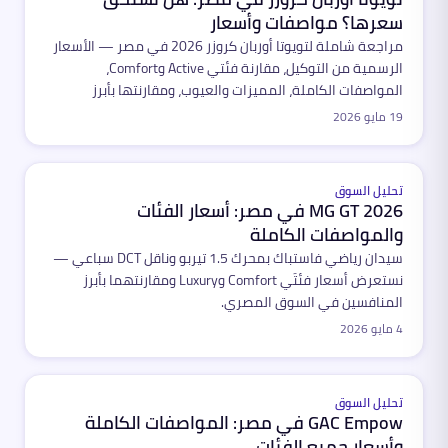
سعرها؟ مواصفات وأسعار
مراجعة شاملة لتويوتا أوربان كروزر 2026 في مصر — الأسعار
الرسمية من التوكيل، مقارنة فئتي Active وComfort،
المواصفات الكاملة، المميزات والعيوب، ومقارنتها بأبرز
المنافسين في سوق الكروس أوفر المدمجة.
19 مايو 2026
مميّز
تحليل السوق
MG GT 2026 في مصر: أسعار الفئات
والمواصفات الكاملة
سيدان رياضي فاستباك بمحرك 1.5 تيربو وناقل DCT سباعي —
نستعرض أسعار فئتَي Comfort وLuxury ومقارنتهما بأبرز
المنافسين في السوق المصري.
4 مايو 2026
مميّز
تحليل السوق
GAC Empow في مصر: المواصفات الكاملة
وأسعار جميع الفئات