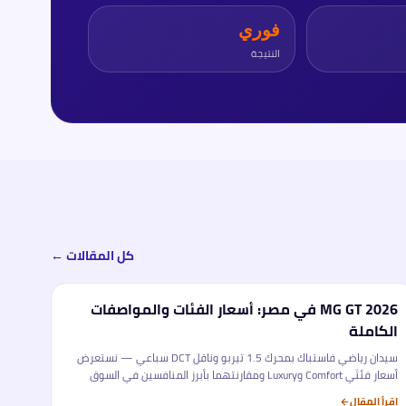
فوري
النتيجة
كل المقالات ←
MG GT 2026 في مصر: أسعار الفئات والمواصفات
تحليل
الكاملة
سيدان رياضي فاستباك بمحرك 1.5 تيربو وناقل DCT سباعي — نستعرض
أسعار فئتَي Comfort وLuxury ومقارنتهما بأبرز المنافسين في السوق
المصري.
اقرأ المقال