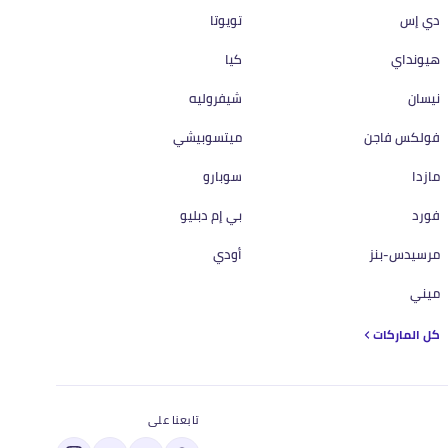
دي إس
تويوتا
هيونداي
كيا
نيسان
شيفروليه
فولكس فاجن
ميتسوبيشي
مازدا
سوبارو
فورد
بي إم دبليو
مرسيدس-بنز
أودي
ميني
كل الماركات
تابعنا على