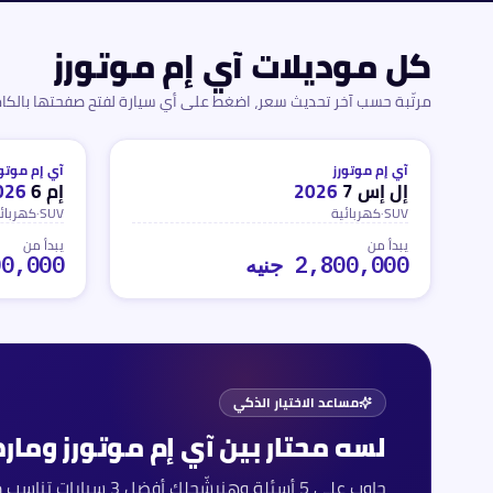
كل موديلات
آي إم موتورز
مرتّبة حسب آخر تحديث سعر، اضغط على أي سيارة لفتح صفحتها بالكام
كهربائية
كهربائية
محدث
منذ 3 أشهر
محدث
منذ 3 أشهر
آي إم موتورز
آي إم موتور
إل إس 7
2026
إم 6
026
SUV
·
كهربائية
SUV
·
كهربائ
يبدأ من
يبدأ من
2,800,000 جنيه
,100,000
مساعد الاختيار الذكي
لسه محتار بين
آي إم موتورز
ومارك