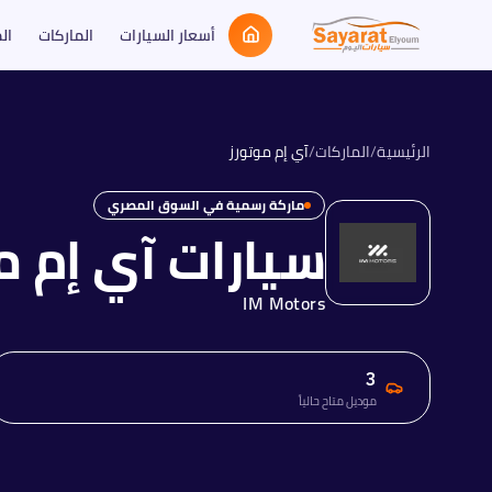
أسعار السيارات
الماركات
ال
الرئيسية
/
الماركات
/
آي إم موتورز
ماركة رسمية في السوق المصري
سيارات
آي إم م
IM Motors
3
موديل متاح حالياً