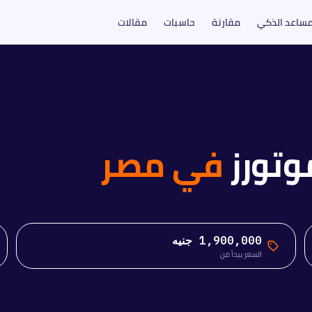
مساعد الذكي
مقارنة
حاسبات
مقالات
وتورز
في مصر
1,900,000 جنيه
السعر يبدأ من