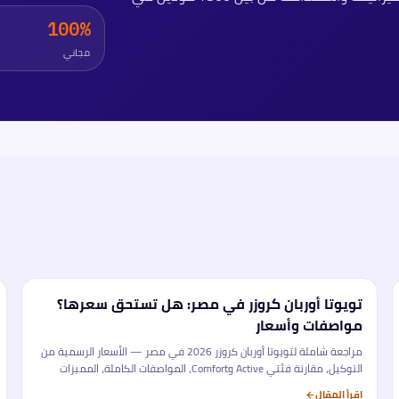
100%
مجاني
تويوتا أوربان كروزر في مصر: هل تستحق سعرها؟
تحليل
مواصفات وأسعار
مراجعة شاملة لتويوتا أوربان كروزر 2026 في مصر — الأسعار الرسمية من
التوكيل، مقارنة فئتي Active وComfort، المواصفات الكاملة، المميزات
والعيوب، ومقارنتها بأبرز المنافسين في سوق الكروس أوفر المدمجة.
اقرأ المقال