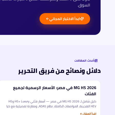
السوق.
ابدأ الاختبار المجاني
أحدث المقالات
دلائل ونصائح من فريق التحرير
MG HS 2026 في مصر: الأسعار الرسمية لجميع
تحليل
الفئات
دليل شامل لـ MG HS 2026 في مصر — أسعار فئتي HS+ Luxury وHS
HEV الهجينة، المواصفات الكاملة، نظام ADAS، ومقارنة تفصيلية مع كيا
سبورتاج وهيونداي توسان. كل ما تحتاجه قبل الشراء.
اقرأ المقال