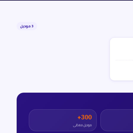
3
موديل
300+
موديل مغطّى