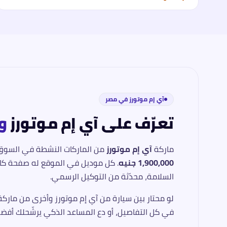
آي إم موتورز
في مصر
تعرّف على
آي إم موتورز
و
ماركة
آي إم موتورز
من الماركات النشطة في السوق
1,900,000 جنيه
. كل موديل في الموقع له صفحة كامل
السلامة، محدّثة من التوكيل الرسمي.
لو محتار بين سيارة من
آي إم موتورز
وأخرى من ماركة م
في كل التفاصيل، أو دع المساعد الذكي يرشّحلك أفضل اختيار في 5 أسئلة ف