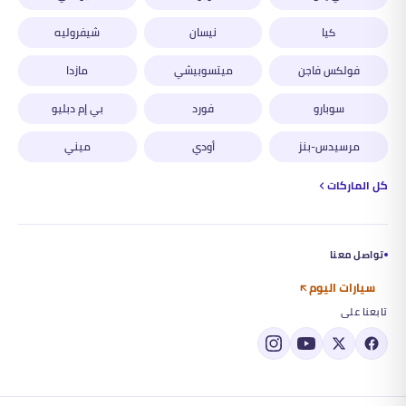
كيا
نيسان
شيفروليه
فولكس فاجن
ميتسوبيشي
مازدا
سوبارو
فورد
بي إم دبليو
مرسيدس-بنز
أودي
ميني
كل الماركات
تواصل معنا
سيارات اليوم
تابعنا على