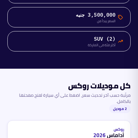
3,500,000 جنيه
السعر يبدأ من
SUV (2)
أكثر فئة في الماركة
كل موديلات
روكس
مرتّبة حسب آخر تحديث سعر، اضغط على أي سيارة لفتح صفحتها
بالكامل.
2
موديل
بنزين
محدث
منذ 3 أشهر
روكس
أداماس
2026