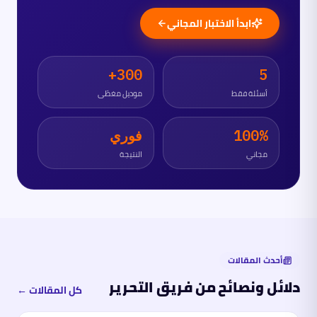
ابدأ الاختبار المجاني
300+
5
أسئلة فقط
موديل مغطّى
100%
فوري
مجاني
النتيجة
أحدث المقالات
دلائل ونصائح من فريق التحرير
كل المقالات ←