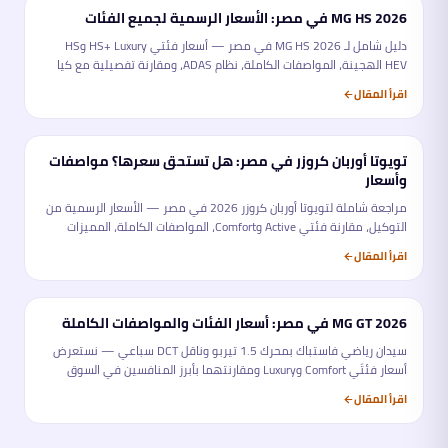
MG HS 2026 في مصر: الأسعار الرسمية لجميع الفئات
تحليل
دليل شامل لـ MG HS 2026 في مصر — أسعار فئتي HS+ Luxury وHS
HEV الهجينة، المواصفات الكاملة، نظام ADAS، ومقارنة تفصيلية مع كيا
سبورتاج وهيونداي توسان. كل ما تحتاجه قبل الشراء.
اقرأ المقال
تويوتا أوربان كروزر في مصر: هل تستحق سعرها؟ مواصفات
تحليل
وأسعار
مراجعة شاملة لتويوتا أوربان كروزر 2026 في مصر — الأسعار الرسمية من
التوكيل، مقارنة فئتي Active وComfort، المواصفات الكاملة، المميزات
والعيوب، ومقارنتها بأبرز المنافسين في سوق الكروس أوفر المدمجة.
اقرأ المقال
MG GT 2026 في مصر: أسعار الفئات والمواصفات الكاملة
تحليل
سيدان رياضي فاستباك بمحرك 1.5 تيربو وناقل DCT سباعي — نستعرض
أسعار فئتَي Comfort وLuxury ومقارنتهما بأبرز المنافسين في السوق
المصري.
اقرأ المقال