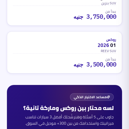
SUV
·
بنزين
يبدأ من
3,750,000 جنيه
REEV
محدث
منذ 3 أشهر
روكس
2026
01
REEV
·
SUV
يبدأ من
3,500,000 جنيه
مساعد الاختيار الذكي
لسه محتار بين
روكس
وماركة تانية؟
جاوب على 5 أسئلة وهنرشّحلك أفضل 3 سيارات تناسب
ميزانيتك واستخدامك من بين 300+ موديل في السوق.