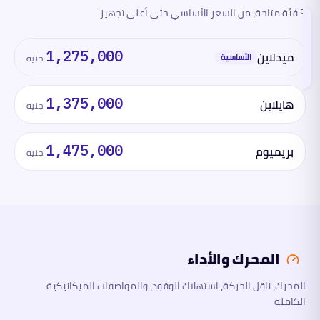
3 فئة متاحة، من السعر الأساسي حتى أعلى تجهيز
الفئات
والأسعار
تقرأ
ميدلاين
1,275,000
هذا
الأساسية
جنيه
القسم
الآن
هايلاين
1,375,000
جنيه
المحرك
والأداء
بريميوم
1,475,000
جنيه
الأبعاد
السلامة
والتقنية
المحرك والأداء
ما
لها
وما
المحرك، ناقل الحركة، استهلاك الوقود، والمواصفات الميكانيكية
عليها
الكاملة