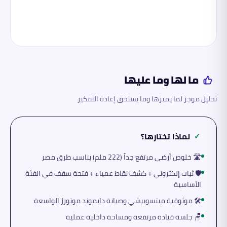
ما لها وما عليها
تحليل موجز لما يميزها وما يستحق إعادة التفكير
لماذا تختارها؟
✓
🛣️ خلوص أرضي مرتفع جداً (222 ملم) يناسب طرق مصر
🛡️ ثبات إلكتروني + كشف نقاط عمياء + فتحة سقف في الفئة
الأساسية
🛠️ موثوقية ميتسوبيشي وصيانة دايموند موتورز الواسعة
🪑 جلسة قيادة مرتفعة ومساحة داخلية عملية