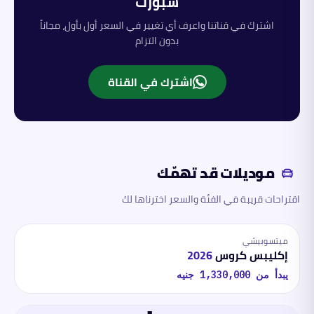
سبورت
اشترك في قناتنا واعرف أي تغيير في السعر أول بأول، مجاناً
بدون التزام
اشترك في القناة
موديلات قد تهمّك
اقتراحات قريبة في الفئة والسعر اخترناها لك
ميتسوبيشي
إكليبس كروس
2026
يبدأ من
1,330,000
جنيه