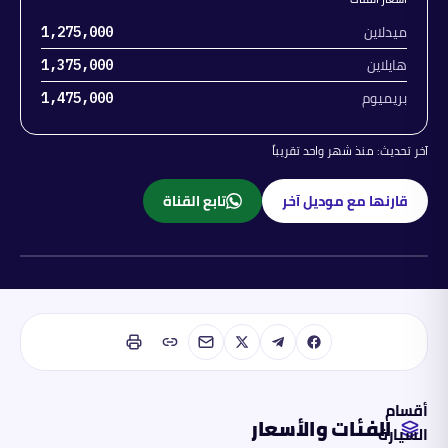
ميدلاين
1,275,000
هايلاين
1,375,000
بريميوم
1,475,000
آخر تحديث:
منذ شهر واحد تقريباً
قارنها مع موديل آخر
تابع القناة
بنزين
أقسام
الفئات والأسعار
السيارة