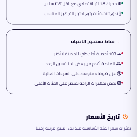
⛽ محرك 1.5 لتر اقتصادي مع ناقل CVT سلس
🎚️ تدرّج ثلاث فئات يتيح اختيار التجهيز المناسب
نقاط تستحق الانتباه
!
🐢 103 أحصنة أداء كافٍ للمدينة لا أكثر
🕰️ المنصة أقدم من بعض المنافسين الجدد
🔇 عزل ضوضاء متوسط على السرعات العالية
🛞 بعض تجهيزات الراحة تقتصر على الفئات الأعلى
تاريخ الأسعار
تغيّرات سعر الفئة الأساسية منذ بدء التتبع، مرتّبة زمنياً