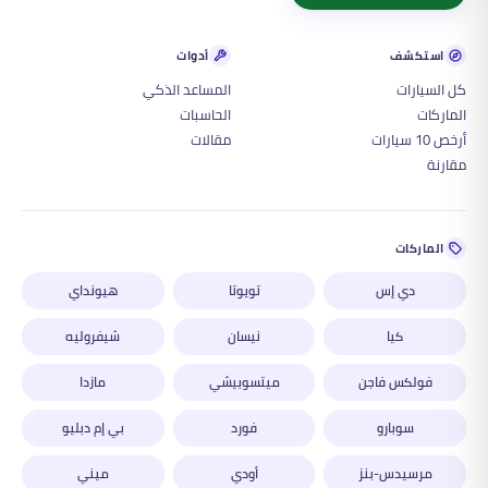
استكشف
أدوات
كل السيارات
المساعد الذكي
الماركات
الحاسبات
أرخص 10 سيارات
مقالات
مقارنة
الماركات
دي إس
تويوتا
هيونداي
كيا
نيسان
شيفروليه
فولكس فاجن
ميتسوبيشي
مازدا
سوبارو
فورد
بي إم دبليو
مرسيدس-بنز
أودي
ميني