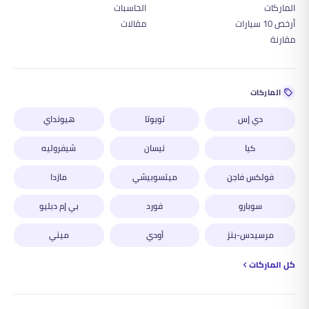
الماركات
الحاسبات
أرخص 10 سيارات
مقالات
مقارنة
الماركات
دي إس
تويوتا
هيونداي
كيا
نيسان
شيفروليه
فولكس فاجن
ميتسوبيشي
مازدا
سوبارو
فورد
بي إم دبليو
مرسيدس-بنز
أودي
ميني
كل الماركات