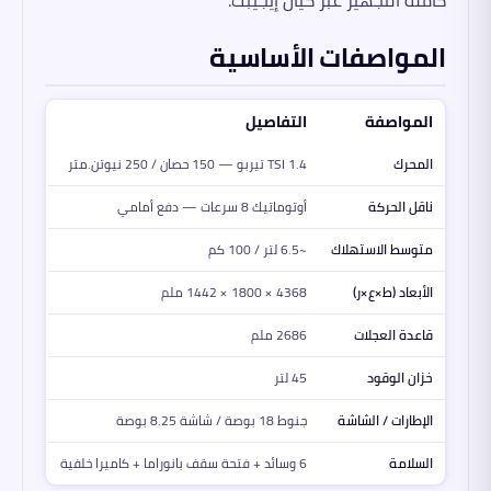
المواصفات الأساسية
المواصفة
التفاصيل
المحرك
1.4 TSI تيربو — 150 حصان / 250 نيوتن.متر
ناقل الحركة
أوتوماتيك 8 سرعات — دفع أمامي
متوسط الاستهلاك
~6.5 لتر / 100 كم
الأبعاد (ط×ع×ر)
4368 × 1800 × 1442 ملم
قاعدة العجلات
2686 ملم
خزان الوقود
45 لتر
الإطارات / الشاشة
جنوط 18 بوصة / شاشة 8.25 بوصة
السلامة
6 وسائد + فتحة سقف بانوراما + كاميرا خلفية