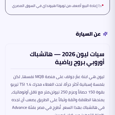
📉 إعادة البيع أضعف من تويوتا/هيونداي في السوق المصري
عن السيارة
سيات ليون 2026 — هاتشباك
أوروبي بروح رياضية
ليون هي ابنة عمّ جولف على منصة MQB نفسها، لكن
بلمسة إسبانية أكثر جرأة. تحت الغطاء محرك 1.4 TSI تيربو
بقوة 150 حصاناً وعزم 250 نيوتن.متر مع ناقل أوتوماتيك،
يمنحها انطلاقة واثقة وثباتاً على الطريق يصعب أن تجده
في هاتشباك بهذا السعر. تُطرح في مصر بفئة Advance
كاملة التجهيز عبر كيان إيجيبت.