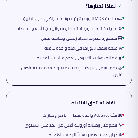
لماذا تختارها؟
✓
🏎️ منصة MQB الأوروبية بثبات وتحكم رياضي على الطريق
⚙️ محرك 1.4 TSI تيربو 150 حصان متوازن بين الأداء والاقتصاد
🎛️ مقصورة عصرية بعداد رقمي وشاشة لمس
☀️ فتحة سقف بانوراما في فئة واحدة كاملة
🧳 عملية كهاتشباك يومي بحجم مناسب للمدينة
🤝 دعم رسمي عبر كيان إيجيبت مستورد مجموعة فولكس
فاجن
نقاط تستحق الانتباه
!
👥 فئة Advance واحدة فقط — لا تدرّج خيارات
🔧 قطع غيار وصيانة أوروبية أغلى من المنافس الآسيوي
⛽ خزان 45 لتر صغير نسبياً للرحلات الطويلة