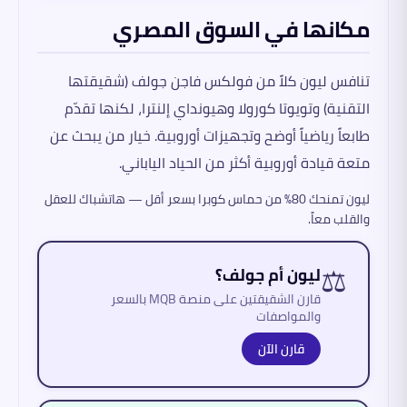
مكانها في السوق المصري
تنافس ليون كلاً من فولكس فاجن جولف (شقيقتها
التقنية) وتويوتا كورولا وهيونداي إلنترا، لكنها تقدّم
طابعاً رياضياً أوضح وتجهيزات أوروبية. خيار من يبحث عن
متعة قيادة أوروبية أكثر من الحياد الياباني.
ليون تمنحك 80% من حماس كوبرا بسعر أقل — هاتشباك للعقل
والقلب معاً.
⚖️
ليون أم جولف؟
قارن الشقيقتين على منصة MQB بالسعر
والمواصفات
قارن الآن