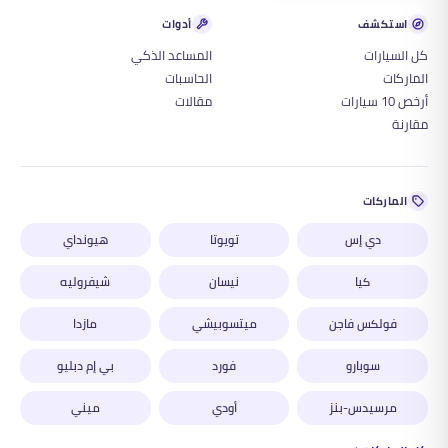
استكشف
أدوات
كل السيارات
المساعد الذكي
الماركات
الحاسبات
أرخص 10 سيارات
مقالات
مقارنة
الماركات
دي إس
تويوتا
هيونداي
كيا
نيسان
شيفروليه
فولكس فاجن
ميتسوبيشي
مازدا
سوبارو
فورد
بي إم دبليو
مرسيدس-بنز
أودي
ميني