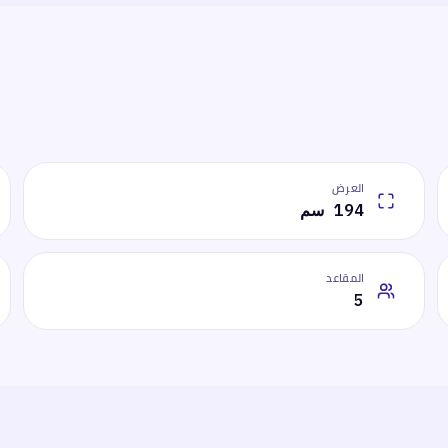
العرض
194 سم
المقاعد
5