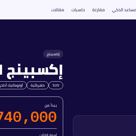
مساعد الذكي
مقارنة
حاسبات
مقالات
إكسبينج
إكسبينج
ا
SUV
كهربائية
أوتوماتيك أحاد
يبدأ من
740,000
أسعار الفئات