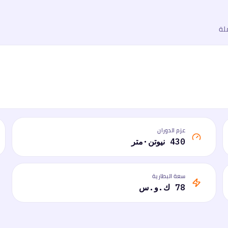
لة
عزم الدوران
430 نيوتن·متر
سعة البطارية
78 ك.و.س