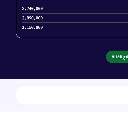
2,740,000
2,890,000
3,150,000
بع القناة