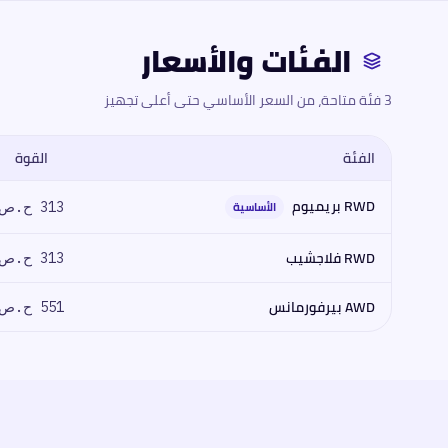
الفئات والأسعار
3 فئة متاحة، من السعر الأساسي حتى أعلى تجهيز
الفئة
القوة
مقارنة فئات
إكسبينج
اكسبينج G9 2026
2026
: المحرك، القوة، العزم، 
RWD بريميوم
الأساسية
313 ح.ص
RWD فلاجشيب
313 ح.ص
AWD بيرفورمانس
551 ح.ص