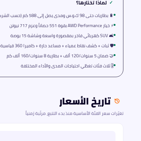
لماذا تختارها؟
✓
🔋 بطاريات حتى 98 ك.و.س ومدى يصل إلى 588 كم (حسب الشركة)
⚡ خيار AWD Performance بقوة 551 حصاناً وعزم 717 نيوتن
🛋️ SUV كهربائي فاخر بمقصورة واسعة وشاشة 15 بوصة
🛡️ ثبات + كشف نقاط عمياء + مساعد حارة + كاميرا 360 قياسية
🤝 ضمان 5 سنوات/120 ألف + بطارية 8 سنوات/160 ألف كم
🎚️ ثلاث فئات تغطّي احتياجات المدى والأداء المختلفة
تاريخ الأسعار
تغيّرات سعر الفئة الأساسية منذ بدء التتبع، مرتّبة زمنياً