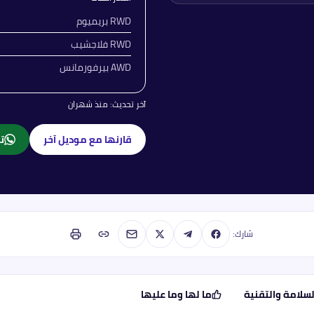
RWD بريميوم
RWD فلاجشيب
AWD بيرفورمانس
آخر تحديث:
منذ شهران
قارنها مع موديل آخر
تا
شارك:
لسلامة والتقنية
ما لها وما عليها