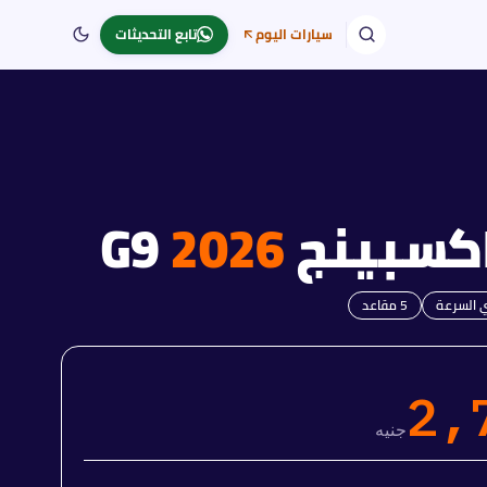
سيارات اليوم
تابع التحديثات
كسبينج G9
2026
ي السرعة
5
مقاعد
2,
جنيه