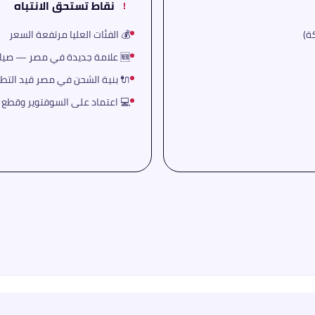
نقاط تستحق الانتباه
!
💰 الفئات العليا مرتفعة السعر
🆕 علامة جديدة في مصر — صيانة وإعادة بيع تتكوّن
🔌 بنية الشحن في مصر قيد التطو
💻 اعتماد على السوفتوير وقطع ا