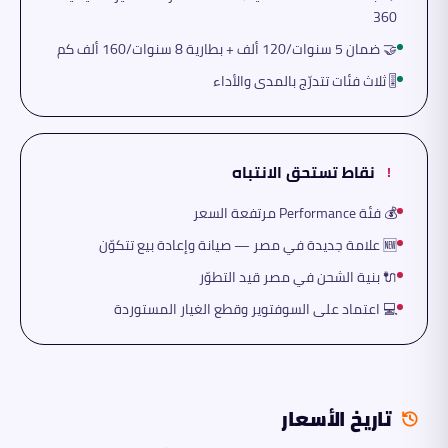
360
🤝 ضمان 5 سنوات/120 ألف + بطارية 8 سنوات/160 ألف كم
🎚️ ثلاث فئات تتدرّج بالمدى والأداء
نقاط تستحق الانتباه
!
💰 فئة Performance مرتفعة السعر
🆕 علامة جديدة في مصر — صيانة وإعادة بيع تتكوّن
🔌 بنية الشحن في مصر قيد التطوّر
💻 اعتماد على السوفتوير وقطع الغيار المستوردة
تاريخ الأسعار