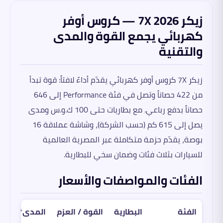
زيكر 7X 2026 — كروس أوفر
كهربائي يجمع القوة والمدى
والتقنية
زيكر 7X كروس أوفر كهربائي يقدّم أداءً لافتاً: قوة تبدأ
من 422 حصاناً وتصل في فئة Performance إلى 646
حصاناً بدفع رباعي. مع بطاريات حتى 100 ك.و.س ومدى
يصل إلى 615 كم (حسب الشركة)، وشاشة عملاقة 16
بوصة، يقدّم حزمة متكاملة عبر المصرية العالمية
للسيارات بثلاث فئات وضمان سخي للبطارية.
الفئات والمواصفات والأسعار
الفئة
البطارية
القوة / العزم
المدى*
ال