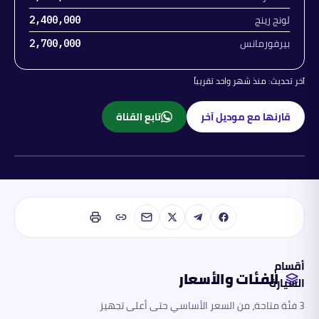
لونج رينج
2,400,000
بيرفورمانس
2,700,000
آخر تحديث:
منذ شهر واحد تقريباً
قارنها مع موديل آخر
تابع القناة
كهربائية
أقسام
الفئات والأسعار
السيارة
3 فئة متاحة، من السعر الأساسي حتى أعلى تجهيز
الفئات