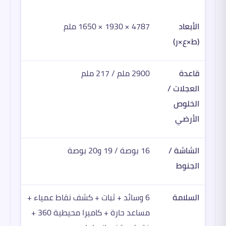
الأبعاد
4787 × 1930 × 1650 ملم
(ط×ع×ر)
قاعدة
2900 ملم / 217 ملم
العجلات /
الخلوص
الأرضي
الشاشة /
16 بوصة / 19 و20 بوصة
الجنوط
السلامة
6 وسائد + ثبات + كشف نقاط عمياء +
مساعد حارة + كاميرا محيطية 360 +