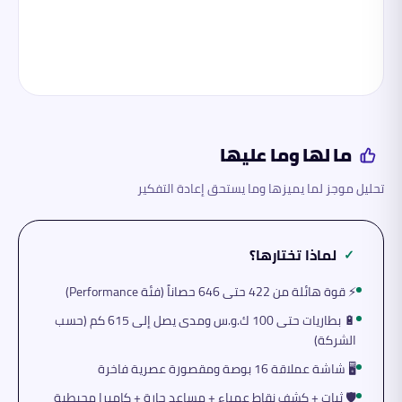
ما لها وما عليها
تحليل موجز لما يميزها وما يستحق إعادة التفكير
لماذا تختارها؟
✓
⚡ قوة هائلة من 422 حتى 646 حصاناً (فئة Performance)
🔋 بطاريات حتى 100 ك.و.س ومدى يصل إلى 615 كم (حسب
الشركة)
🖥️ شاشة عملاقة 16 بوصة ومقصورة عصرية فاخرة
🛡️ ثبات + كشف نقاط عمياء + مساعد حارة + كاميرا محيطية