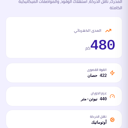
المحرك، ناقل الحركة، استهلاك الوقود، والمواصفات الميكانيكية
الكاملة
المدى الكهربائي
480
كم
القوة القصوى
422 حصان
عزم الدوران
440 نيوتن·متر
ناقل الحركة
أوتوماتيك