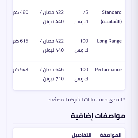
Standard
75
422 حصان /
480 كم
خل
(الأساسية)
ك.و.س
440 نيوتن
Long Range
100
422 حصان /
615 كم
خل
ك.و.س
440 نيوتن
Performance
100
646 حصان /
543 كم
ربا
ك.و.س
710 نيوتن
* المدى حسب بيانات الشركة المصنّعة.
مواصفات إضافية
المواصفة
التفاصيل