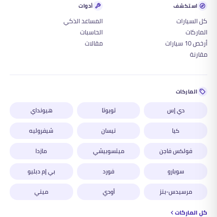
استكشف
أدوات
كل السيارات
المساعد الذكي
الماركات
الحاسبات
أرخص 10 سيارات
مقالات
مقارنة
الماركات
دي إس
تويوتا
هيونداي
كيا
نيسان
شيفروليه
فولكس فاجن
ميتسوبيشي
مازدا
سوبارو
فورد
بي إم دبليو
مرسيدس-بنز
أودي
ميني
كل الماركات