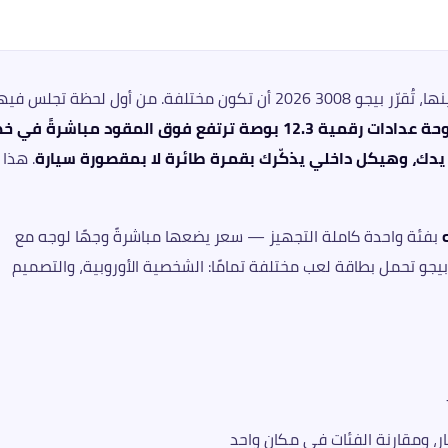
في سوق تتشابه فيه الكروس أوفر حتى تكاد لا تميّز بينها، تُقرّر بيجو 3008 2026 أن تكون مختلفة. من أول لحظة تجلس ف
لوحة عدادات رقمية 12.3 بوصة ترتفع فوق المقود مباشرةً في خ
. هذا
بفئة واحدة كاملة التجهيز — سعر يضعها مباشرةً وجهًا لوجه مع
جو تحمل بطاقة لعب مختلفة تمامًا: الشخصية الأوروبية، والتصميم
ر، ومقارنة الفئات في مكان واحد