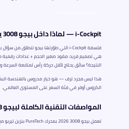
عرض صفحة السيارة ←
i-Cockpit — لماذا داخل بيجو 3008 يختلف عن كل شيء آخر؟
فلسفة i-Cockpit التي طوّرتها بيجو تنطلق من سؤال بسيط:
هي تصميم فريد: مقود صغير الحجم + عدادات رقمية 
النتيجة؟ سائق يحتاج لأقل حركة رأس لمتابعة السرعة والا
الكروس أوفر في فئة السعر على المستوى العالمي.
المواصفات التقنية الكاملة لبيجو 3008 2026
تعمل بيجو 3008 2026 بمحرك PureTech بنزين تيربو مع ناقل حركة أوتوماتيك EAT8 ثماني السرعات: