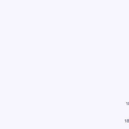
1 ج180
1,6 ج180