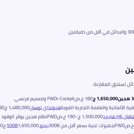
180 ح.صFWDi-Cockpit وتصميم فرنسي
هيونداي توسان
,480,000
فال H6 هايبرد
1,500,000 ج~190 ح.صFWDنظام هجين يوفّر الوقود
بيجو 5008
50,000