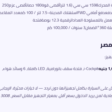
المواصفةالتفصيلنوع المحركPureTech بنزين تيربوسعة المحرك1598 سي سي (1.6 لتر)أقصى قوة180 حصانأقصى عزم250
مقاعدوسائد الهواء6 وسائدشاشة i-Cockpit10 بوصة تعمل باللمسلوحة العداداترقمية 12.3 بوصةفتحة
i-Cockpit، فتحة سقف بانورامية، LED كاملة، 6 وسائد هواء،
لى السيارة بكامل تجهيزاتها دون تردد — لا خيارات محيّرة. الإيجابي
التجهيز غني من البداية. السلبي: لا توجد نسخة اقتصادية لمن يريد الدخول بسعر أقل. بمعيار التجهيز مقابل السعر، 3008