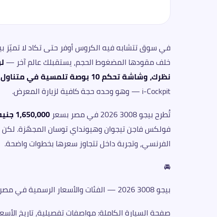
خلف مقودها المضغوط الحجم، يستقبلك عالم آخر —
نظرك، وشاشة تحكم 10 بوصة تلمسية في متناول يدك، وهيكل داخلي يذكّرك بقمرة طائرة لا بمقصورة سيارة
i-Cockpit — وهو وحده حجة كافية لزيارة المعرض.
تُطرح بيجو 3008 2026 في مصر بسعر
1,650,000 جنيه
فولكس فاجن تيجوان وهيونداي توسان المجهّزة. لكن بي
الفرنسي، وتجربة داخل تتجاوز سعرها بخطوات واضحة.
🚘
بيجو 3008 2026 — الفئات والأسعار الرسمية في مصر
صفحة السيارة الكاملة: مواصفات تفصيلية، تاريخ الأسعا