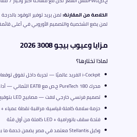
ح.صFWDنفس السعر لكن مع مساحة أكبر وخيار 7 مقاعد
الخلاصة من المقارنة:
لمن يريد توفير الوقود بالدرجة 
لمن يضع الشخصية والتصميم الأوروبي في أعلى قائمة أولوياته — لا
مزايا وعيوب بيجو 3008 2026
لماذا تختارها؟
i-Cockpit الفريد عالميًا — تجربة داخل تفوق توقعات السعر
محرك PureTech 180 ح.ص مع EAT8 الثماني — أداء سلس ومريح في القيادة اليومية
تصميم فرنسي خارجي لافت — مصابيح LED بتوقيع بصري مميز لا يشبه أحدًا
حزمة سلامة كاملة قياسية: مراقبة نقطة عمياء + مساع
فتحة سقف بانورامية + LED كاملة من أول فئة
وكيل Stellantis معتمد في مصر يضمن خدمة ما بعد البيع