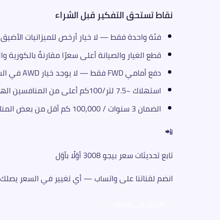
نقاط تستحق التفكير قبل الشراء
فئة واحدة فقط — لا خيار أرخص للميزانيات الأضيق
قطع الغيار والصيانة أعلى سعرًا مقارنةً بالكورية وا
دفع أمامي FWD فقط — لا يوجد خيار AWD في السوق المصري
استهلاك ~7.5 لتر/100كم أعلى من المنافسين الهجينيين بنفس السعر
الضمان 3 سنوات / 100,000 كم أقل من بعض المنافسين الذين يقدّمون 5–7 سنوات
📲
تابع تحديثات سعر بيجو 3008 أوّلًا بأوّل
انضم لقناتنا على واتساب — أي تغيير في السعر يصلك فو
اشترك في القناة ←