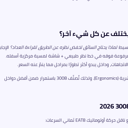
لماذا يحتاج السائق لخفض نظره عن الطريق لقراءة العداد؟
الإجاب
مرفوعة فوقه في خط نظر طبيعي + شاشة لمسية مركزية أسفله.
تجاهات، وداخل يبدو أكثر تطورًا بمراحل مما ينمّ عنه السعر.
هذا ليس مجرد ترف — هو خيار مدروس بالهندسة البشرية (Ergonomics). ولذلك تُصنَّف 3008 باستمرار ضمن أفضل دواخل