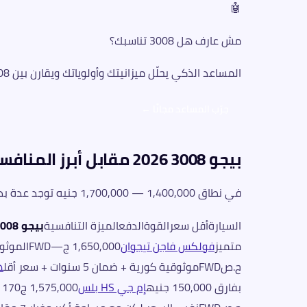
🤖
مش عارف هل 3008 تناسبك؟
المساعد الذكي يحلّل ميزانيتك وأولوياتك ويقارن بين 3008 والبدائل في أقل من دقيقتين
جرّب المساعد مجانًا ←
بيجو 3008 2026 مقابل أبرز المنافسين
في نطاق 1,400,000 — 1,700,000 جنيه توجد عدة بدائل تستحق المقارنة:
السيارةأقل سعرالقوةالدفعالميزة التنافسية
بيجو 3008 هجين1,650,000 ج
متميز
فولكس فاجن تيجوان
1,650,000 ج—FWDالموثوقية الألمانية والعلامة التجارية القوية
ح.صFWDموثوقية كورية + ضمان 5 سنوات + سعر أقل
ها
بفارق 150,000 جنيه
إم جي HS بلس
1,575,000 ج170 ح.صFWDتجهيزات غنية بسعر أقل من 3008