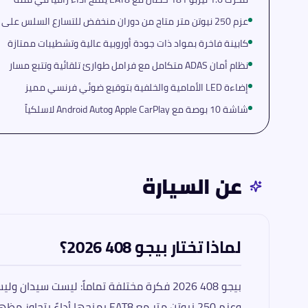
عزم 250 نيوتن متر متاح من دوران منخفض للتسارع السلس على الطريق
كابينة فاخرة بمواد ذات جودة أوروبية عالية وتشطيبات ممتازة
نظام أمان ADAS متكامل مع فرامل طوارئ تلقائية وتتبع مسار
إضاءة LED الأمامية والخلفية بتوقيع ضوئي فرنسي مميز
شاشة 10 بوصة مع Apple CarPlay وAndroid Auto لاسلكياً
عن السيارة
لماذا تختار بيجو 408 2026؟
وعزم 250 نيوتن متر مع EAT8 يمنحها أداءً يتجاوز مظهرها الراقي. إن كنت تريد شيئاً مختلفاً عن كل ما هو موجود في السوق، بيجو 408 هي خيارك.