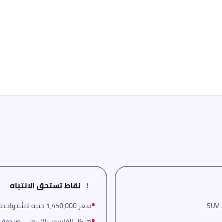
نقاط تستحق الانتباه
!
سعر 1,450,000 جنيه لفئة واحدة يُحدّد جمهوره في شريحة معينة
هيكل الفاست-باك يعني صندوق خلفي أضيق من V