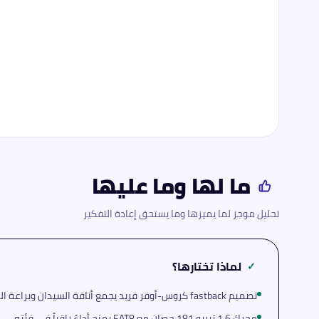
ما لها وما عليها
تحليل موجز لما يميزها وما يستحق إعادة التفكير
لماذا تختارها؟
✓
تصميم fastback كروس-أوفر فريد يجمع أناقة السيدان وبراعة الـ SUV
محرك 1.6 تيربو 181 حصان مع EAT8 يمنح أداءً راقياً في فئته