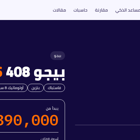
مساعد الذكي
مقارنة
حاسبات
مقالات
بيجو
بيجو
408
6
فاستباك
بنزين
أوتوماتيك 8 سرعات
يبدأ من
890,000
أسعار الفئات