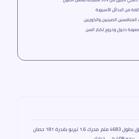
لفة من البدائل الآسيوية
بيجو 408 2026 فكرة مختلفة تماماً: ليست سيدان وليست SUV — هي Fastback Crossover يجمع الاثنين في هيكل واحد أنيق بطول 4683 ملم. محرك 1.6 تيربو بقدرة 181 حصان