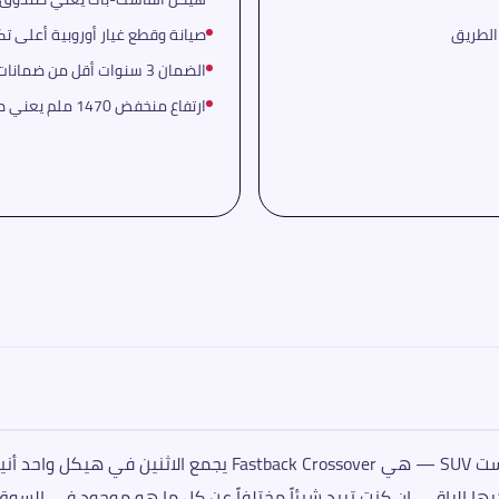
صيانة وقطع غيار أوروبية أعلى تك
الضمان 3 سنوات أقل من ضمانات المنافسين الصينيين والكوريين
ارتفاع منخفض 1470 ملم يعني صعوبة دخول وخروج لكبار السن