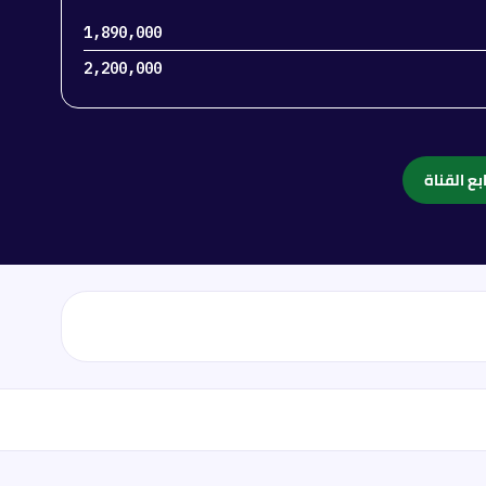
1,890,000
2,200,000
بع القناة