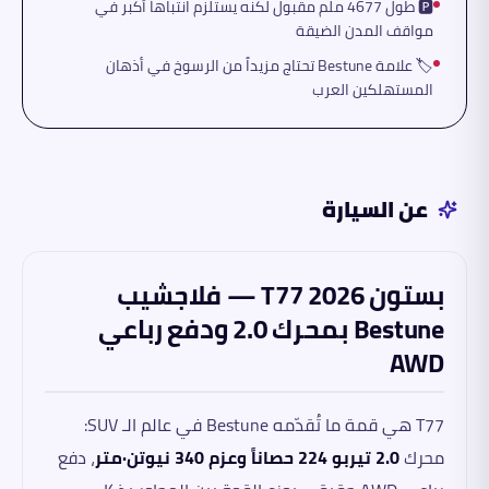
🅿️ طول 4677 ملم مقبول لكنه يستلزم انتباهاً أكبر في
مواقف المدن الضيقة
🏷️ علامة Bestune تحتاج مزيداً من الرسوخ في أذهان
المستهلكين العرب
عن السيارة
بستون T77 2026 — فلاجشيب
Bestune بمحرك 2.0 ودفع رباعي
AWD
T77 هي قمة ما تُقدّمه Bestune في عالم الـ SUV:
محرك
2.0 تيربو 224 حصاناً وعزم 340 نيوتن·متر
، دفع