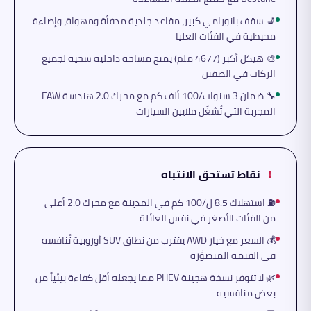
💺 سقف بانورامي كبير، مقاعد جلدية مدفأة ومهواة، وإضاءة
محيطية في الفئات العليا
🎨 هيكل أكبر (4677 ملم) يمنح مساحة داخلية سخية لجميع
الركاب في الصفين
🔧 ضمان 3 سنوات/100 ألف كم مع محرك 2.0 هندسة FAW
المجربة التي تُشغّل ملايين السيارات
نقاط تستحق الانتباه
!
⛽ استهلاك 8.5 ل/100 كم في المدينة مع محرك 2.0 أعلى
من الفئات الأصغر في نفس العائلة
💰 السعر مع خيار AWD يقترب من نطاق SUV أوروبية تُنافسه
في القيمة المتصوَّرة
🌿 لا تتوفر نسخة هجينة PHEV مما يجعله أقل كفاءة بيئياً من
بعض منافسيه