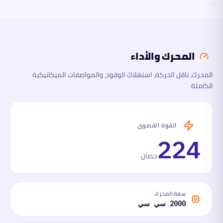
المحرك
والأداء
المحرك والأداء
الأبعاد
المحرك، ناقل الحركة، استهلاك الوقود، والمواصفات الميكانيكية
الكاملة
السلامة
والتقنية
ما
القوة القصوى
لها
وما
224
عليها
حصان
سعة المحرك
2000 سي سي