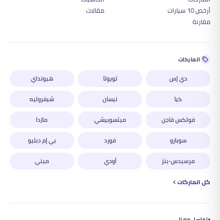
أرخص 10 سيارات
مقالات
مقارنة
الماركات
دي إس
تويوتا
هيونداي
كيا
نيسان
شيفروليه
فولكس فاجن
ميتسوبيشي
مازدا
سوبارو
فورد
بي إم دبليو
مرسيدس-بنز
أودي
ميني
كل الماركات
تواصل معنا