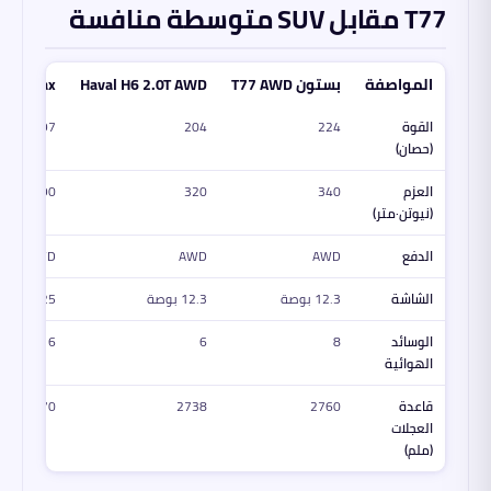
T77 مقابل SUV متوسطة منافسة
المواصفة
بستون T77 AWD
Haval H6 2.0T AWD
7 Pro Max
القوة
224
204
197
(حصان)
العزم
340
320
290
(نيوتن·متر)
الدفع
AWD
AWD
AWD
الشاشة
12.3 بوصة
12.3 بوصة
10.25 بوصة
الوسائد
8
6
6
الهوائية
قاعدة
2760
2738
2670
العجلات
(ملم)