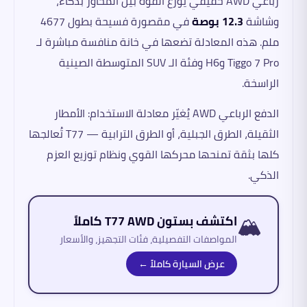
رباعي AWD حقيقي يوزع القوة بين المحاور بذكاء،
وشاشة
12.3 بوصة
في مقصورة فسيحة بطول 4677
ملم. هذه المعادلة تضعها في خانة منافسة مباشرة لـ
Tiggo 7 Pro وH6 وفئة الـ SUV المتوسطة الصينية
الراسخة.
الدفع الرباعي AWD يُغيّر معادلة الاستخدام: الأمطار
الثقيلة، الطرق الجبلية، أو الطرق الترابية — T77 تُعالجها
كلها بثقة تمنحها محركها القوي ونظام توزيع العزم
الذكي.
🏔️
اكتشف بستون T77 AWD كاملاً
المواصفات التفصيلية، فئات التجهيز، والأسعار
عرض السيارة كاملاً ←