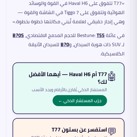
«T77 تتفوق على Haval H6 في القوة والوسائد
الهوائية وتتفوق على Tiggo 7 في الشاشة والقوة —
وهي إنجاز حقيقي لعلامة تُبني مكانتها خطوة بخطوة.»
في عائلة Bestune:
T55
للحجم المدمج الاقتصادي،
B70S
لـ SUV ذات هوية السيدان، و
B70
للسيدان الأنيقة
الكلاسيكية.
🤖
T77 أم Haval H6 — أيهما الأفضل
لك؟
المستشار الذكي يُقارن بالأرقام ويجد الأنسب
جرّب المستشار الذكي ←
💬
استفسر عن بستون T77