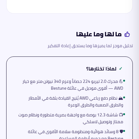
ما لها وما عليها
تحليل موجز لما يميزها وما يستحق إعادة التفكير
لماذا تختارها؟
✓
💪 محرك 2.0 تيربو 224 حصاناً وعزم 340 نيوتن·متر مع خيار
AWD — أقوى موديل في عائلة Bestune
🏔️ نظام دفع رباعي AWD يُتيح القيادة بثقة في الأمطار
والطرق الصعبة والطرق الوعرة
📺 شاشة 12.3 بوصة مع واجهة بصرية متطورة ونظام صوت
ممتاز وتوصيل لاسلكي
🛡️ 8 وسائد هوائية ومنظومة سلامة الأقوى في عائلة
Bestune مع جميع أنظمة المساعدة