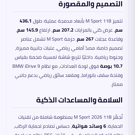
التصميم والمقصورة
تتميز 118 M Sport بأبعاد مدمجة عملية: طول
436.1
سم
، عرض كلي بالمرايات
207.2 سم
، ارتفاع
145.9 سم
،
وقاعدة عجلات
267 سم
. حزمة M Sport تشمل عناصر
تصميم خاصة: مصدّ أمامي رياضي، عتبات جانبية مميزة،
وجنوط رياضية. داخليًا تتربع شاشة لمسية ضخمة بقياس
10.7 بوصة
فوق لوحة العدادات، مع نظام BMW iDrive 9
وفتحة سقف بانوراما، ومقعد سائق رياضي بدعم جانبي
ممتاز.
السلامة والمساعدات الذكية
تُجهَّز 118 M Sport 2026 بمنظومة شاملة من تقنيات
الحماية:
6 وسائد هوائية
، حساس تصادم لحماية الركاب،
نظام التحكم الديناميكي في الثبات DSC، نظام مساعدة