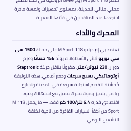
تقدّم 118 M Sport روح BMW الرياضية في حجم مدمج
عملي مثالي للمدينة، بمستوى تجهيزات ولمسة فاخرة
لا تجدها عند المنافسين في فئتها السعرية.
المحرك والأداء
تعتمد بي إم دبليو 118 M Sport على محرك
1500 سي
سي توربو
ثلاثي الأسطوانات يولّد
156 حصانًا
وعزم
دوران
230 نيوتن/متر
، مقرونًا بناقل حركة
Steptronic
أوتوماتيكي بسبع سرعات
ودفع أمامي. هذه التوليفة
مُحسَّنة لتقديم استجابة سريعة في المدينة وتسارع
رياضي يتميز بصوت محرك مميز، مع استهلاك وقود
اقتصادي قدره
6.4 لتر/100 كم
فقط — ما يجعل 118 M
Sport من أكفأ السيارات الفاخرة من ناحية تكلفة
التشغيل اليومي.