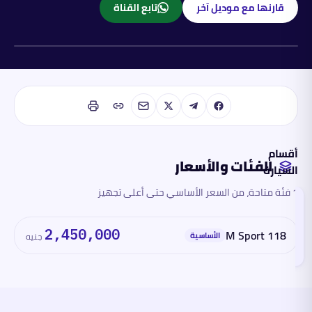
قارنها مع موديل آخر
تابع القناة
بنزين
أقسام
الفئات والأسعار
السيارة
1 فئة متاحة، من السعر الأساسي حتى أعلى تجهيز
الفئات
والأسعار
تقرأ
2,450,000
118 M Sport
هذا
الأساسية
جنيه
القسم
الآن
المحرك
والأداء