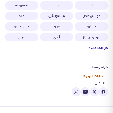
كيا
نيسان
شيفروليه
فولكس فاجن
ميتسوبيشي
مازدا
سوبارو
فورد
بي إم دبليو
مرسيدس-بنز
أودي
ميني
كل الماركات
تواصل معنا
سيارات اليوم
تابعنا على