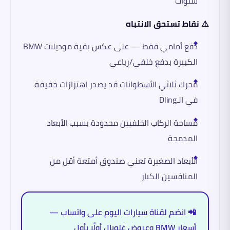
سنوات
⚠️ نقاط تستحق الانتباه
دفع أمامي فقط — على عكس بقية موديلات BMW
الكبيرة بدفع خلفي/رباعي
محرك ثلاثي الأسطوانات قد يصدر اهتزازات خفيفة
في الـDling
مساحة الركاب الخلفيين محدودة بسبب الأبعاد
المدمجة
الأبعاد الصغيرة تعني صندوق أمتعة أقل من
المنافسين الكبار
📲 انضم لقناة سيارات اليوم على واتساب —
أسعار BMW وعروض غلوبال أولًا بأول