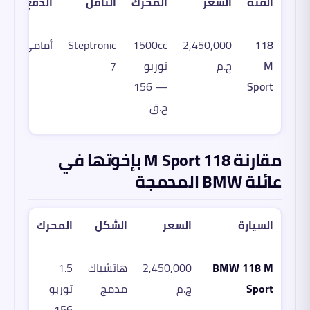
الفئة
السعر
المحرك
الناقل
الدفع
118
2,450,000
1500cc
Steptronic
أمامي
M
ج.م
توربو
7
— 156
Sport
ح.ق
مقارنة 118 M Sport بإخوتها في
عائلة BMW المدمجة
السيارة
السعر
الشكل
المحرك
BMW 118 M
2,450,000
هاتشباك
1.5
Sport
ج.م
مدمج
توربو
156