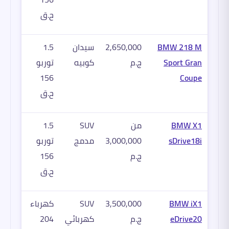
ح.ق
BMW 218 M
2,650,000
سيدان
1.5
Sport Gran
ج.م
كوبيه
توربو
156
Coupe
ح.ق
BMW X1
من
SUV
1.5
sDrive18i
3,000,000
مدمج
توربو
ج.م
156
ح.ق
BMW iX1
3,500,000
SUV
كهرباء
eDrive20
ج.م
كهربائي
204