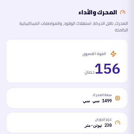
المحرك والأداء
الأبعاد
المحرك، ناقل الحركة، استهلاك الوقود، والمواصفات الميكانيكية
الكاملة
السلامة
والتقنية
ما
القوة القصوى
لها
وما
156
عليها
حصان
سعة المحرك
1499 سي سي
عزم الدوران
230 نيوتن·متر