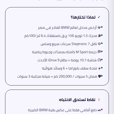
لماذا تختارها؟
✓
💎 أرخص مدخل لعالم BMW الفاخر في مصر
⛽ محرك 1.5 توربو 156 ح.ق باستهلاك 6.4 لتر/100كم
⚙️ ناقل Steptronic 7 سرعات سريع وسلس
🏁 حزمة M Sport كاملة بمصدّات وجنوط رياضية
📺 شاشة 10.7 بوصة + نظام iDrive 9 الأحدث
☀️ فتحة سقف بانوراما + 6 وسائد هوائية
🛡️ ضمان 5 سنوات / 200,000 كم + صيانة مجانية 3 سنوات
نقاط تستحق الانتباه
!
🚗 دفع أمامي فقط على عكس بقية BMW الكبيرة