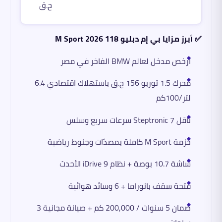
ح.ق
✅ أبرز مزايا بي إم دبليو 118 M Sport 2026
أرخص مدخل لعالم BMW الفاخر في مصر
محرك 1.5 توربو 156 ح.ق باستهلاك اقتصادي 6.4
لتر/100كم
ناقل Steptronic 7 سرعات سريع وسلس
حزمة M Sport كاملة بمصدّات وجنوط رياضية
شاشة 10.7 بوصة + نظام iDrive 9 الأحدث
فتحة سقف بانوراما + 6 وسائد هوائية
ضمان 5 سنوات / 200,000 كم + صيانة مجانية 3