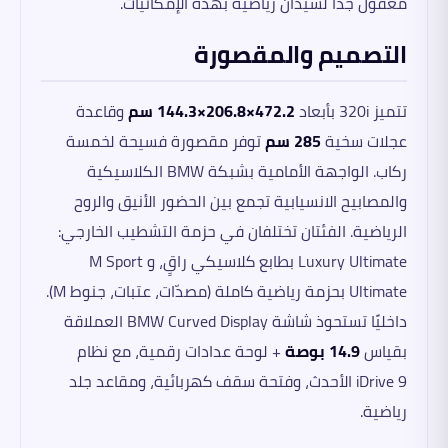
معقول جدًا لسيدان رياضية بهذه الإمكانيات.
التصميم والمقصورة
تتميز 320i بأبعاد
472.2×206.8×144.3 سم
وقاعدة
عجلات سخية
285 سم
توفر مقصورة فسيحة لخمسة
ركاب. الواجهة الأمامية بشبكة BMW الكلاسيكية
والمصابيح الانسيابية تجمع بين الحضور الأنيق والروح
الرياضية. الفئتان تختلفان في حزمة التشطيب الخارجي:
Luxury Ultimate بطابع كلاسيكي راقٍ، و M Sport
Ultimate بحزمة رياضية كاملة (مصدّات، عتبات، جنوط M).
داخليًا تستحوذ شاشة BMW Curved Display العملاقة
بقياس
14.9 بوصة
+ لوحة عدادات رقمية، مع نظام
iDrive 9 الأحدث، وفتحة سقف كهربائية، ومقاعد جلد
رياضية.