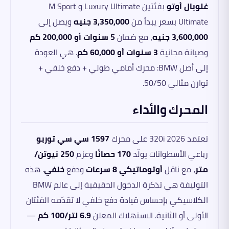
غلوبال أوتو
بفئتين Luxury Ultimate و M Sport
Ultimate بسعر يبدأ من
3,350,000 جنيه
ويصل إلى
3,600,000 جنيه
، مع ضمان
5 سنوات أو 200,000 كم
وصيانة مجانية
3 سنوات أو 60,000 كم
. هي العودة
إلى أصل BMW: محرك أمامي طولي + دفع خلفي +
توازن مثالي 50/50.
المحرك والأداء
تعتمد 320i 2026 على محرك
1597 سي سي توربو
رباعي الأسطوانات يولّد
170 حصانًا
وعزم
250 نيوتن/
متر
، مع ناقل
أوتوماتيكي 8 سرعات
ودفع
خلفي
. هذه
التوليفة هي تذكرة الدخول الحقيقية إلى عالم BMW
الكلاسيكي بإحساس قيادة دفع خلفي لا تقدّمه الفئتان
الأولى أو الثانية. الاستهلاك المعلن
6.9 لتر/100 كم
—