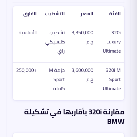
الفئة
السعر
التشطيب
الفارق
320i
3,350,000
تشطيب
الأساسية
Luxury
ج.م
كلاسيكي
Ultimate
راقٍ
320i M
3,600,000
حزمة M
+250,000
Sport
ج.م
Sport
Ultimate
كاملة
مقارنة 320i بأقاربها في تشكيلة
BMW