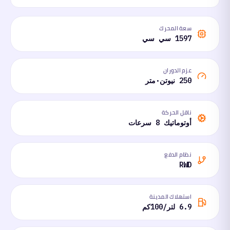
سعة المحرك
1597 سي سي
عزم الدوران
250 نيوتن·متر
ناقل الحركة
أوتوماتيك 8 سرعات
نظام الدفع
RWD
استهلاك المدينة
6.9 لتر/100كم