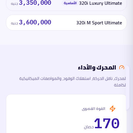
3,350,000
320i Luxury Ultimate
الأساسية
جنيه
المحرك
والأداء
3,600,000
320i M Sport Ultimate
جنيه
الأبعاد
السلامة
والتقنية
المحرك والأداء
ما
لها
المحرك، ناقل الحركة، استهلاك الوقود، والمواصفات الميكانيكية
وما
الكاملة
عليها
تقرأ
هذا
القسم
الآن
القوة القصوى
170
حصان