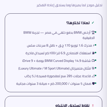
تحليل موجز لما يميزها وما يستحق إعادة التفكير
لماذا تختارها؟
✓
🏆 أرخص BMW بدفع خلفي في مصر — تجربة BMW
الحقيقية
⚡ محرك 1.6 توربو 170 ح.ق + ناقل 8 سرعات سلس
⛽ استهلاك اقتصادي 6.9 لتر/100كم لسيدان فاخرة
📺 شاشة BMW Curved Display 14.9 بوصة + iDrive 9
🎯 فئتان متميزتان (Luxury Ultimate / M Sport Ultimate)
📐 قاعدة عجلات 285 سم لمقصورة فسيحة لـ5 ركاب
🛡️ ضمان 5 سنوات / 200,000 كم + صيانة 3 سنوات مجانية
نقاط تستحق الانتباه
!