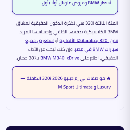
أسعار BMW وعروض غلوبال أولًا بأول
الفئة الثالثة 320i هي تذكرة الدخول الحقيقية لعشاق
BMW الكلاسيكية بدفعها الخلفي وإحساسها الفريد.
قارن 320i بمنافساتها الألمانية
أو
استعرض جميع
سيارات BMW في مصر
. وإن كنت تبحث عن الأداء
الحقيقي، اطلع على
BMW M340i xDrive
بـ387 حصان.
🔥 مواصفات بي إم دبليو 320i 2026 الكاملة —
Luxury و M Sport Ultimate