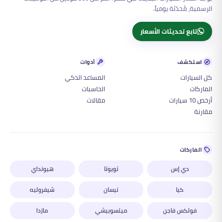
الرسمية، مُحدّثة يومياً.
تابع تحديثات الأسعار
استكشف
أدوات
كل السيارات
المساعد الذكي
الماركات
الحاسبات
أرخص 10 سيارات
مقالات
مقارنة
الماركات
دي إس
تويوتا
هيونداي
كيا
نيسان
شيفروليه
فولكس فاجن
ميتسوبيشي
مازدا