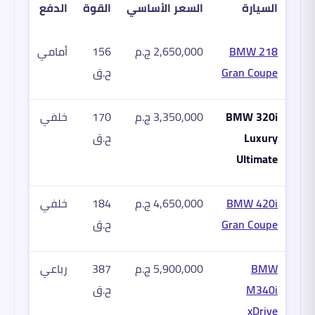
السيارة
السعر الأساسي
القوة
الدفع
BMW 218
2,650,000 ج.م
156
أمامي
Gran Coupe
ح.ق
BMW 320i
3,350,000 ج.م
170
خلفي
Luxury
ح.ق
Ultimate
BMW 420i
4,650,000 ج.م
184
خلفي
Gran Coupe
ح.ق
BMW
5,900,000 ج.م
387
رباعي
M340i
ح.ق
xDrive