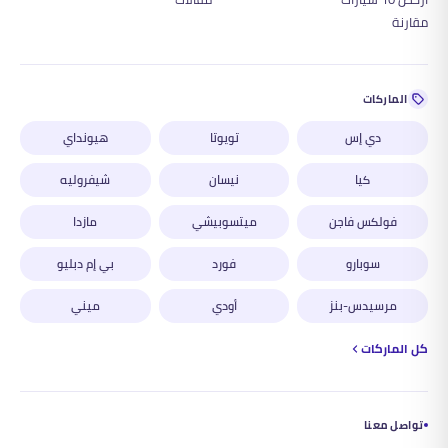
مقارنة
الماركات
دي إس
تويوتا
هيونداي
كيا
نيسان
شيفروليه
فولكس فاجن
ميتسوبيشي
مازدا
سوبارو
فورد
بي إم دبليو
مرسيدس-بنز
أودي
ميني
كل الماركات
تواصل معنا