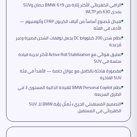
الراقي الكهربائي الأكثر إثارة من BMW: 619 حصان وSUV
بمدى 630 كم WLTP
هيكل مُصنوع أساساً من ألياف الكربون CFRP وألومنيوم —
الأخف في الفئة
نظام شحن 200 كيلوواط DC يجعل توقفات الشحن قصيرة وغير
مُزعجة
تعليق هوائي مع Active Roll Stabilization لأكثر تجربة قيادة
سلسة في SUV
مقصورة هادئة بالكامل مع عوازل خاصة — الأهدأ في فئة
SUV الفاخرة
نظام BMW Personal Copilot للقيادة الذاتية المستوى 3 في
الطرق السريعة
التصميم المستقبلي الجريء يُمثّل رؤية BMW للـ SUV
الكهربائي في المستقبل