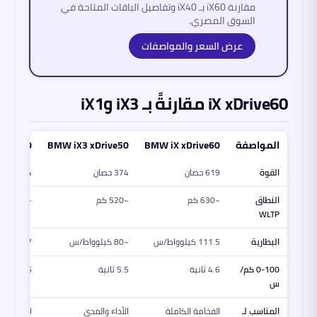
مقارنة iX60 بـ iX40 وتفاصيل الباقات المتاحة في
السوق المصري.
عرض السعر والمواصفات
iX xDrive60 مقارنةً بـ iX3 وiX1
المواصفة
BMW iX xDrive60
BMW iX3 xDrive50
Drive20
القوة
619 حصان
374 حصان
204 حصان
النطاق
~630 كم
~520 كم
~440 كم
WLTP
البطارية
111.5 كيلوواط/س
~80 كيلوواط/س
64.7 كيلوواط/س
0-100 كم/
4.6 ثانية
5.5 ثانية
8.6 ثانية
س
المناسب لـ
الفخامة الكاملة
الأداء والمدى
الاقتصاد 