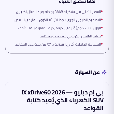
نقاط تستحق الانتباه
!
السعر الأعلى في تشكيلة BMW يجعله بعيد المنال لكثيرين
التصميم الخارجي الجريء جداً لا يُلائم الذوق التقليدي للبعض
الوزن 2585 كجم يُؤثر على ديناميكية المقارنة بـ SUV أخف
صيانة الهيكل الكربوني متخصصة ومكلفة
المساحة الداخلية أقل إذا قورنت بـ X7 من حيث عدد المقاعد
عن السيارة
بي إم دبليو iX xDrive60 2026 —
SUV الكهرباء الذي يُعيد كتابة
القواعد