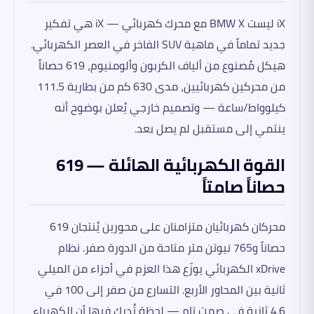
iX ليست BMW X مع محرك كهربائي — iX هي تفكير
جديد تماماً في ماهية SUV الفاخر في العصر الكهربائي.
هيكل مُصنوع من ألياف الكربون وألومنيوم، 619 حصاناً
من محركين كهربائيين، مدى 630 كم من بطارية 111.5
كيلوواط/ساعة — وتصميم خارجي يُعلن بوضوح أنه
ينتمي إلى مستقبل لم يصل بعد.
القوة الكهربائية الهائلة — 619
حصاناً صامتاً
محركان كهربائيان متزامنان على محورين يُنتجان 619
حصاناً و765 نيوتن متر متاحة من الدورة صفر. نظام
xDrive الكهربائي يوزّع هذا العزم في أجزاء من الميلي
ثانية بين المحاور الأربع. التسارع من صفر إلى 100 في
4.6 ثانية في صمت تام — لحظة تُدرك فيها أن الكهرباء