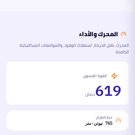
المحرك
والأداء
المحرك والأداء
الأبعاد
المحرك، ناقل الحركة، استهلاك الوقود، والمواصفات الميكانيكية
الكاملة
السلامة
والتقنية
ما
القوة القصوى
لها
وما
619
عليها
حصان
عزم الدوران
765 نيوتن·متر