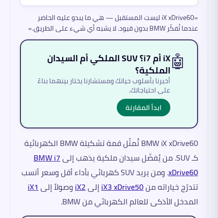
«iX xDrive60 ليست المستقبل — هي ما يبدو عليه الحاضر
عندما تُفكّر BMW بدون قيود. لا يشبه أي شيء على الطريق.»
🤖
iX أم i7؟ SUV الملكي أم السيدان
الملكية؟
أخبرنا بأسلوب حياتك ومستشارنا يختار بينهما بناءً
على احتياجاتك.
ابدأ المقارنة
BMW iX xDrive60 تُمثّل قمة تشكيلة BMW الكهربائية
كـ SUV. من يُفضّل سيدان ملكية يذهب إلى
BMW i7
xDrive60
. ومن يريد SUV كهربائي بأداء أقل وسعر أنسب
تتدرّج خياراته من
iX3 xDrive50
إلى
iX2
وصولاً إلى
iX1
المدخل الأذكى للعالم الكهربائي من BMW.