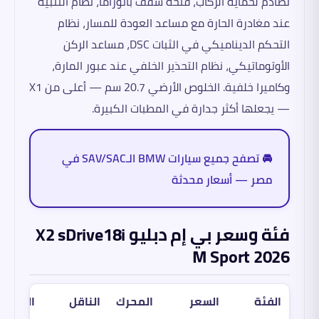
تصادم لحماية الركاب، فتحة سقف بانوراما، نظام التنبيه
عند مغادرة الحارة مع مساعد العودة للمسار، نظام
التحكم الديناميكي في الثبات DSC، مساعد الركن
الأوتوماتيكي، نظام التحذير الخلفي عند عبور المارة،
وكاميرا خلفية. الخلوص الأرضي 20.7 سم — أعلى من X1
— يجعلها أكثر جدارة في المطبات الكبيرة.
🚘 تصفح جميع سيارات BMW الـSAV/SAC في
مصر — أسعار محدثة
فئة وسعر بي إم دبليو X2 sDrive18i
M Sport 2026
الفئة
السعر
المحرك
الناقل
الدفع