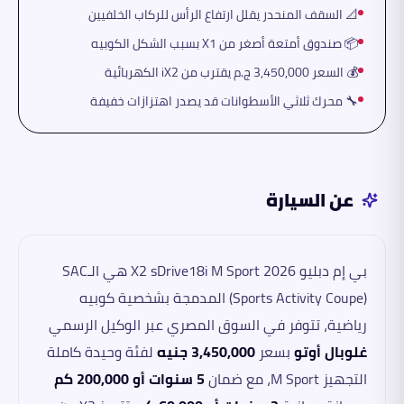
📐 السقف المنحدر يقلل ارتفاع الرأس للركاب الخلفيين
📦 صندوق أمتعة أصغر من X1 بسبب الشكل الكوبيه
💰 السعر 3,450,000 ج.م يقترب من iX2 الكهربائية
🔧 محرك ثلاثي الأسطوانات قد يصدر اهتزازات خفيفة
عن السيارة
بي إم دبليو X2 sDrive18i M Sport 2026 هي الـSAC
(Sports Activity Coupe) المدمجة بشخصية كوبيه
رياضية، تتوفر في السوق المصري عبر الوكيل الرسمي
غلوبال أوتو
بسعر
3,450,000 جنيه
لفئة وحيدة كاملة
التجهيز M Sport، مع ضمان
5 سنوات أو 200,000 كم