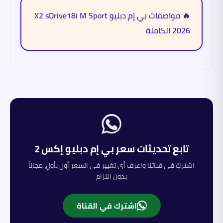
🔥 مواصفات بي إم دبليو X2 sDrive18i M Sport
2026 الكاملة
تابع تحديثات سعر
بي إم دبليو
إكس 2
اشترك في قناتنا واعرف أي تغيير في السعر أول بأول، مجاناً
بدون التزام
اشترك في القناة