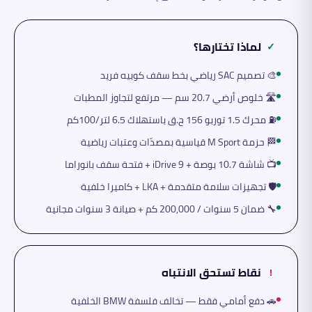
لماذا تختارها؟
✓
🎨 تصميم SAC رياضي بخط سقف كوبيه فريد
🛣️ خلوص أرضي 20.7 سم — مرتفع لتجاوز المطبات
⛽ محرك 1.5 توربو 156 ح.ق باستهلاك 6.5 لتر/100كم
🏁 حزمة M Sport قياسية بمصدّات وعتبات رياضية
📺 شاشة 10.7 بوصة + iDrive 9 + فتحة سقف بانوراما
🛡️ تجهيزات سلامة متقدمة + LKA + كاميرا خلفية
🔧 ضمان 5 سنوات / 200,000 كم + صيانة 3 سنوات مجانية
نقاط تستحق الانتباه
!
🚗 دفع أمامي فقط — تخالف فلسفة BMW الخلفية