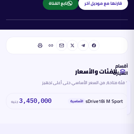
قارنها مع موديل آخر
تابع القناة
بنزين
أقسام
الفئات والأسعار
السيارة
1 فئة متاحة، من السعر الأساسي حتى أعلى تجهيز
الفئات
والأسعار
تقرأ
3,450,000
sDrive18i M Sport
هذا
الأساسية
جنيه
القسم
الآن
المحرك
والأداء