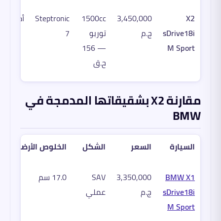
X2
3,450,000
1500cc
Steptronic
أمامي
sDrive18i
ج.م
توربو
7
— 156
M Sport
ح.ق
مقارنة X2 بشقيقاتها المدمجة في
BMW
السيارة
السعر
الشكل
الخلوص الأرضي
BMW X1
3,350,000
SAV
17.0 سم
sDrive18i
ج.م
عملي
M Sport