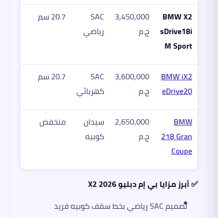
BMW X2
3,450,000
SAC
20.7 سم
sDrive18i
ج.م
رياضي
M Sport
BMW iX2
3,600,000
SAC
20.7 سم
eDrive20
ج.م
كهربائي
BMW
2,650,000
سيدان
منخفض
218 Gran
ج.م
كوبيه
Coupe
✅ أبرز مزايا بي إم دبليو X2 2026
تصميم SAC رياضي بخط سقف كوبيه فريد