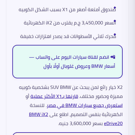
صندوق أمتعة أصغر من X1 بسبب الشكل الكوبيه
السعر 3,450,000 ج.م يقترب من iX2 الكهربائية
محرك ثلاثي الأسطوانات قد يصدر اهتزازات خفيفة
📲 انضم لقناة سيارات اليوم على واتساب —
أسعار BMW وعروض غلوبال أولًا بأول
X2 خيار رائع لمن يبحث عن SUV BMW بشخصية كوبيه
مميزة وحضور مختلف.
قارنها بـX1 الأكثر عملية
أو
استعرض جميع سيارات BMW في مصر
. للنسخة
الكهربائية بنفس التصميم، اطلع على
BMW iX2
eDrive20
بسعر 3,600,000 جنيه.