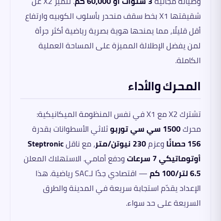
وصيانة مجانية
3 سنوات أو 60,000 كم
. تتميز X2 عن
شقيقتها X1 بخط سقف منحدر بأسلوب الكوبيه وارتفاع
أقل قليلًا، مما يمنحها هوية بصرية رياضية أكثر جرأة
لمن يفضل الإطلالة المميزة على المساحة العملية
الكاملة.
المحرك والأداء
تشترك X2 مع X1 في نفس المنظومة الميكانيكية:
محرك
1500 سي سي توربو
ثلاثي الأسطوانات بقدرة
156 حصانًا
وعزم
230 نيوتن/متر
، مع ناقل
Steptronic
أوتوماتيكي 7 سرعات
ودفع أمامي. الاستهلاك المعلن
6.5 لتر/100 كم
— اقتصادي جدًا لـSAC رياضية. هذا
الإعداد يقدّم استجابة سريعة في المدينة والطرق
السريعة على حد سواء.