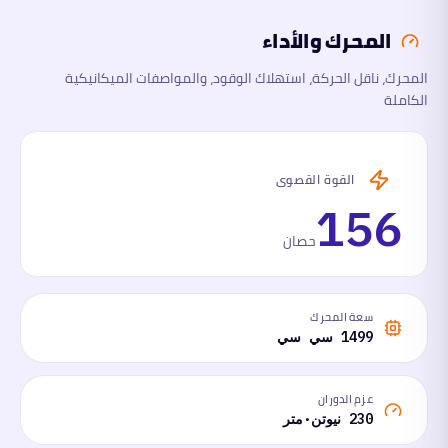
المحرك والأداء
الأبعاد
المحرك، ناقل الحركة، استهلاك الوقود، والمواصفات الميكانيكية
الكاملة
السلامة
والتقنية
ما
القوة القصوى
لها
وما
156
عليها
حصان
سعة المحرك
1499 سي سي
عزم الدوران
230 نيوتن·متر