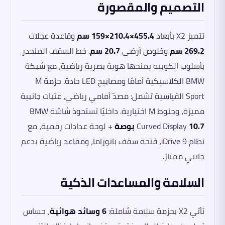
التصميم والمقصورة
تتميز X2 بأبعاد
455.4×210.4×159 سم
وقاعدة عجلات
269.2 سم
وخلوص أرضي
20.7 سم
. خط السقف المنحدر
بأسلوب الكوبيه يمنحها هوية بصرية رياضية، مع شبكة
BMW الكلاسيكية أمامًا ومصابيح LED حادة. حزمة M
Sport القياسية تشمل: مصدّ أمامي رياضي، عتبات جانبية
مميزة، وجنوط M اختيارية. داخليًا تستحوذ شاشة BMW
10.7 بوصة
Curved Display
+ لوحة عدادات رقمية، مع
نظام iDrive 9، فتحة سقف بانوراما، ومقاعد رياضية بدعم
جانبي ممتاز.
السلامة والمساعدات الذكية
تأتي X2 بحزمة سلامة شاملة:
6 وسائد هوائية
، حساس