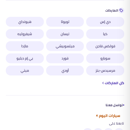
الماركات
دي إس
تويوتا
هيونداي
كيا
نيسان
شيفروليه
فولكس فاجن
ميتسوبيشي
مازدا
سوبارو
فورد
بي إم دبليو
مرسيدس-بنز
أودي
ميني
كل الماركات
تواصل معنا
سيارات اليوم
تابعنا على