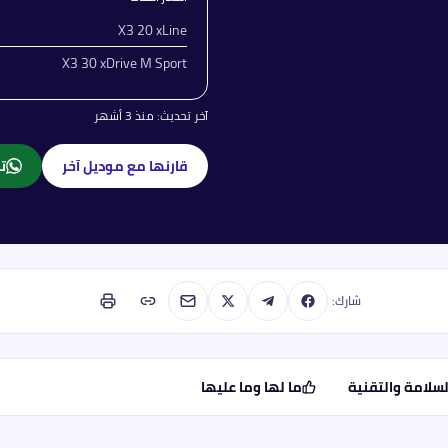
X3 20 xLine
X3 30 xDrive M Sport
آخر تحديث:
منذ 3 أشهر
قارنها مع موديل آخر
تا
شارك:
لسلامة والتقنية
ما لها وما عليها