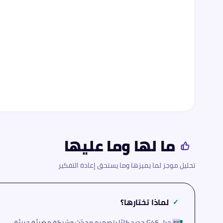
ما لها وما عليها
تحليل موجز لما يميزها وما يستحق إعادة التفكير
لماذا تختارها؟
✓
🆕 جيل G45 جديد كليًا بتصميم محدّث وشبكة مضيئة جريئة