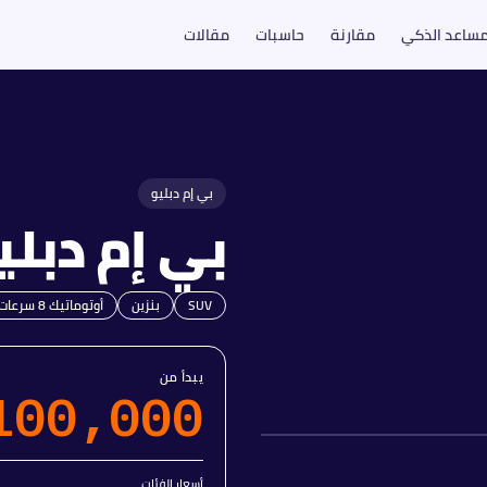
مساعد الذكي
مقارنة
حاسبات
مقالات
بي إم دبليو
بي إم دبلي
SUV
بنزين
أوتوماتيك 8 سرعات
يبدأ من
100,000
أسعار الفئات