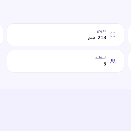
العرض
213 سم
المقاعد
5