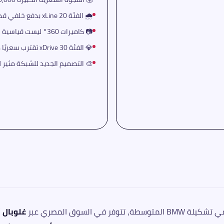
🌧️ الفئة 20 xLine بدفع خلفي قد تكون تحديًا في الأمطار
📷 كاميرات 360° ليست قياسية — تحتاج طلب إضافي
💎 الفئة 30 xDrive تقترب سعريًا من X4 الأكثر رياضية
🎨 التصميم الجديد للشبكة مثير 
غلوبال أ