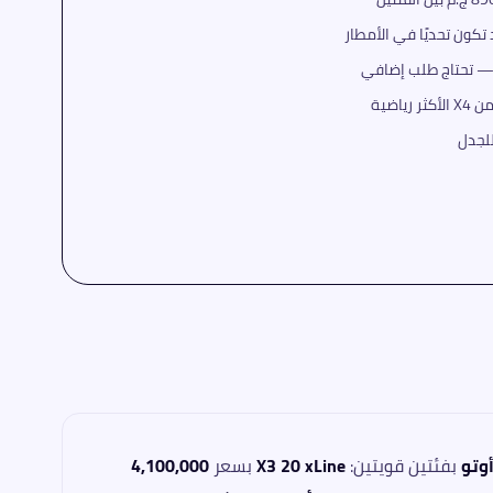
للجدل
وتو
بفئتين قويتين:
X3 20 xLine
بسعر
4,100,000