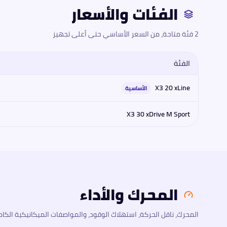
الفئات والأسعار
2 فئة متاحة، من السعر الأساسي حتى أعلى تجهيز
الفئة
مقارنة فئات
بي إم دبليو
بي إم دبليو إكس 3 2026
2026
: المحرك، القو
X3 20 xLine
الأساسية
X3 30 xDrive M Sport
المحرك والأداء
المحرك، ناقل الحركة، استهلاك الوقود، والمواصفات الميكانيكية الكام