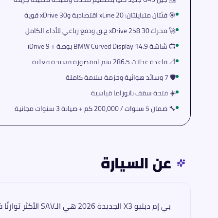
🎯 فئتان متباينتان: 20 xLine اقتصادية و30 xDrive قوية
🚀 محرك 30 xDrive 258 ح.ق ودفع رباعي للأداء الكامل
📺 شاشة BMW Curved Display 14.9 بوصة + iDrive 9
📐 قاعدة عجلات 286.5 سم لمقصورة فسيحة فعلية
🛡️ 7 وسائد هوائية وحزمة سلامة كاملة
☀️ فتحة سقف بانوراما قياسية
🔧 ضمان 5 سنوات / 200,000 كم + صيانة 3 سنوات مجانية
عن السيارة
بي إم دبليو X3 الجديدة 2026 هي الـSAV الأكثر توازنًا في تشكيلة BMW المتوسطة، تتوفر في السوق المصري عبر