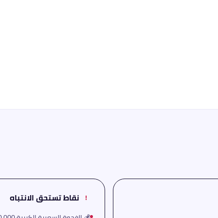
نقاط تستحق الانتباه
!
💰 الفجوة السعرية الكبيرة 890,000 ج.م بين الفئتين