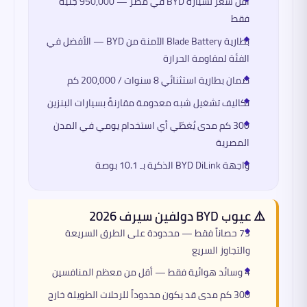
أقل سعر لسيارة BYD في مصر — 950,000 جنيه
فقط
بطارية Blade Battery الآمنة من BYD — الأفضل في
الفئة لمقاومة الحرارة
ضمان بطارية استثنائي 8 سنوات / 200,000 كم
تكاليف تشغيل شبه معدومة مقارنةً بسيارات البنزين
300 كم مدى يُغطّي أي استخدام يومي في المدن
المصرية
واجهة BYD DiLink الذكية بـ 10.1 بوصة
⚠️ عيوب BYD دولفين سيرف 2026
73 حصاناً فقط — محدودة على الطرق السريعة
والتجاوز السريع
4 وسائد هوائية فقط — أقل من معظم المنافسين
300 كم مدى قد يكون محدوداً للرحلات الطويلة خارج