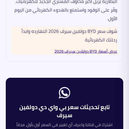
البطارية يُزيل أكبر مخاوف المشتري الجديد للكهربائيات.
وفّر على الوقود واستمتع بالهدوء الكهربائي من اليوم
الأول.
شوف سعر BYD دولفين سيرف 2026 النهارده وابدأ
رحلتك الكهربائية
عرض أسعار BYD دولفين سيرف 2026
تابع تحديثات سعر
بي واي دي
دولفين
سيرف
اشترك في قناتنا واعرف أي تغيير في السعر أول بأول، مجاناً