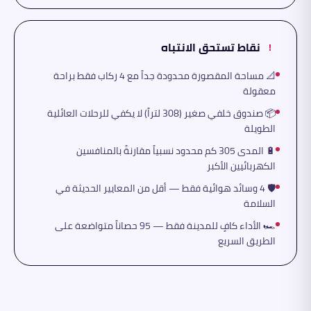
نقاط تستحق الانتباه
!
📐 مساحة المقصورة محدودة جداً مع 4 ركاب فقط براحة
معقولة
📦 صندوق خلفي صغير (308 لتراً) لا يكفي للرحلات العائلية
الطويلة
🔋 المدى 305 كم محدود نسبياً مقارنةً بالمنافسين
الكهربائيين الأكبر
🛡️ 4 وسائد هوائية فقط — أقل من المعايير الحديثة في
السلامة
🏎️ الأداء كافٍ للمدينة فقط — 95 حصاناً متواضعة على
الطريق السريع