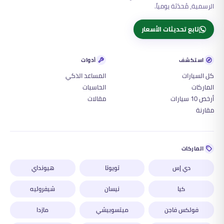
الرسمية، مُحدّثة يومياً.
تابع تحديثات الأسعار
استكشف
أدوات
كل السيارات
المساعد الذكي
الماركات
الحاسبات
أرخص 10 سيارات
مقالات
مقارنة
الماركات
دي إس
تويوتا
هيونداي
كيا
نيسان
شيفروليه
فولكس فاجن
ميتسوبيشي
مازدا