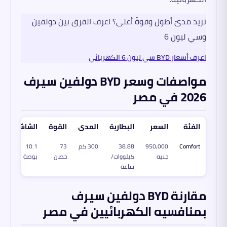
تريد مدىً أطول وقوةً أعلى؟ اعرف الفرق بين دولفين
وسي ليون 6
اعرف أسعار BYD سي ليون 6 الكهربائي
مواصفات وسعر BYD دولفين سيرف
2026 في مصر
الفئة
السعر
البطارية
المدى
القوة
الشاشة
Comfort
950,000
38.88
300 كم
73
10.1
جنيه
كيلووات/
حصان
بوصة
ساعة
مقارنة BYD دولفين سيرف
بمنافسيه الكهربائيين في مصر