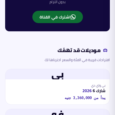
بدون التزام
اشترك في القناة
موديلات قد تهمّك
اقتراحات قريبة في الفئة والسعر اخترناها لك
بي
بي واي دي
شارك 6
2026
يبدأ من
3,360,000
جنيه
فو