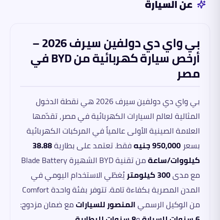
عن السيارة
بي واي دي دولفين سيرف 2026 –
أرخص سيارة كهربائية من BYD في
مصر
بي واي دي دولفين سيرف 2026 هي نقطة الدخول
المثالية لعالم السيارات الكهربائية في مصر، تقدّمها
العلامة الصينية الأولى عالمياً في المركبات الكهربائية
بسعر
950,000 جنيه
فقط. تعتمد على بطارية
38.88
كيلووات/ساعة
من تقنية BYD الشهيرة Blade Battery
مع مدى
300 كيلومتر
يُغطّي الاستخدام اليومي في
المدن المصرية بكفاءة تامة. تتوفر بفئة واحدة Comfort
من الوكيل الرسمي
المنصور للسيارات
مع ضمان مزدوج:
6 سنوات للسيارة
و
8 سنوات للبطارية
.