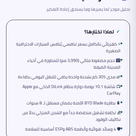
تحليل موجز لما يميزها وما يستحق إعادة التفكير
لماذا تختارها؟
✓
⚡ كهربائي بالكامل بسعر تنافسي يُنافس السيارات الاحتراقية
الصغيرة
🏙️ حجم مضغوط مثالي (3,990 مم) للمناورة في أحياء
المدينة الضيقة
🌿 مدى 305 كم بشحنة واحدة يكفي للتنقل اليومي بكفاءة
📺 شاشة 10.1 بوصة دوارة بنظام DiLink الذكي مع Apple
CarPlay
🔋 بطارية BYD Blade الآمنة بضمان مستقل لـ 8 سنوات
💰 تكلفة تشغيل منخفضة جداً مع الشحن المنزلي بدلاً من
تكاليف الوقود
🛡️ 4 وسائد هوائية وأنظمة ABS وESP أساسية للسلامة