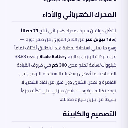
المحرك الكهربائي والأداء
يُشغّل دولفين سيرف محرك كهربائي يُنتج
73 حصاناً
و
135 نيوتن.متر
من العزم الفوري من صفر دورة —
وهو ما يعني استجابة لحظية عند الانطلاق تُختلف تماماً
عن محركات البنزين. بطارية
Blade Battery
بسعة 38.88
كيلووات/ساعة تمنح مدى
300 كم
في ظروف القيادة
المختلطة، ما يُغطّي بسهولة الاستخدام اليومي في
القاهرة والمدن الكبرى دون قلق من نفاد الشحن. لا
توجد تكاليف وقود — شحن منزلي ليلي يُكلّف جزءاً
بسيطاً من بنزين سيارة مماثلة.
التصميم والكابينة