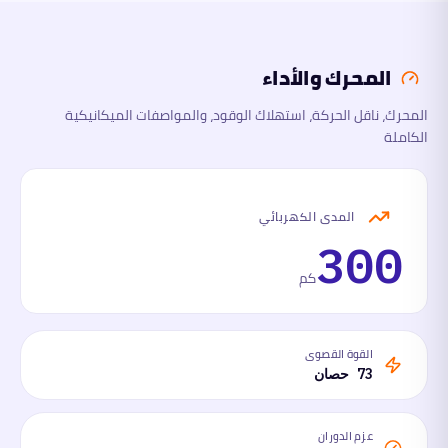
والأداء
المحرك والأداء
الأبعاد
المحرك، ناقل الحركة، استهلاك الوقود، والمواصفات الميكانيكية
الكاملة
السلامة
والتقنية
ما
المدى الكهربائي
لها
وما
300
عليها
كم
القوة القصوى
73 حصان
عزم الدوران