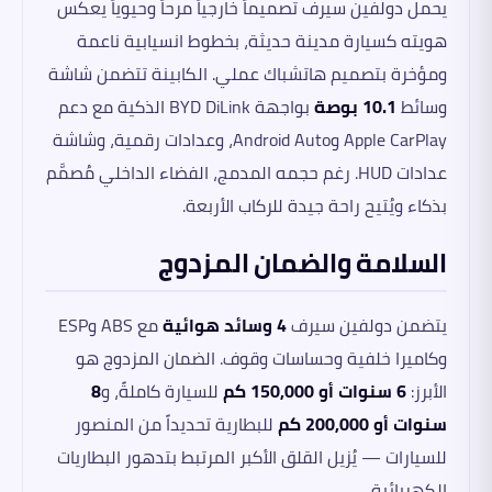
يحمل دولفين سيرف تصميماً خارجياً مرحاً وحيوياً يعكس
هويته كسيارة مدينة حديثة، بخطوط انسيابية ناعمة
ومؤخرة بتصميم هاتشباك عملي. الكابينة تتضمن شاشة
وسائط
10.1 بوصة
بواجهة BYD DiLink الذكية مع دعم
Apple CarPlay وAndroid Auto، وعدادات رقمية، وشاشة
عدادات HUD. رغم حجمه المدمج، الفضاء الداخلي مُصمَّم
بذكاء ويُتيح راحة جيدة للركاب الأربعة.
السلامة والضمان المزدوج
يتضمن دولفين سيرف
4 وسائد هوائية
مع ABS وESP
وكاميرا خلفية وحساسات وقوف. الضمان المزدوج هو
الأبرز:
6 سنوات أو 150,000 كم
للسيارة كاملةً، و
8
سنوات أو 200,000 كم
للبطارية تحديداً من المنصور
للسيارات — يُزيل القلق الأكبر المرتبط بتدهور البطاريات
الكهربائية.