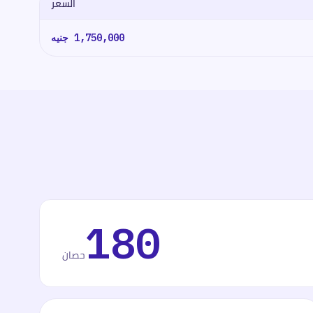
السعر
1,750,000
جنيه
180
حصان