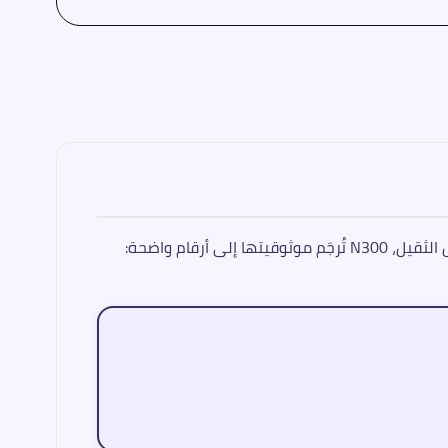
شيفروليه N300 مُصممة للعمل الجاد — ليست سيارة تنقل، هي أداة تجارية حقيقية. في قطاعات المقاولات والتوزيع والنقل الثقيل، N300 تُرجَم موثوقيتها إلى أرقام واضحة: