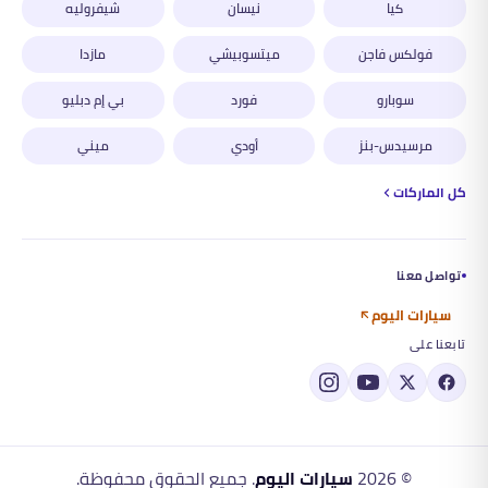
كيا
نيسان
شيفروليه
فولكس فاجن
ميتسوبيشي
مازدا
سوبارو
فورد
بي إم دبليو
مرسيدس-بنز
أودي
ميني
كل الماركات
تواصل معنا
سيارات اليوم
تابعنا على
©
2026
سيارات اليوم
. جميع الحقوق محفوظة.