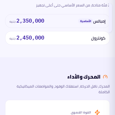
2 فئة متاحة، من السعر الأساسي حتى أعلى تجهيز
الفئات
والأسعار
تقرأ
إمبالس
2,350,000
هذا
الأساسية
جنيه
القسم
الآن
كونترول
2,450,000
جنيه
المحرك
والأداء
الأبعاد
السلامة
المحرك والأداء
والتقنية
المحرك، ناقل الحركة، استهلاك الوقود، والمواصفات الميكانيكية
الكاملة
ما
لها
وما
عليها
القوة القصوى