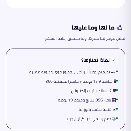
ما لها وما عليها
تحليل موجز لما يميزها وما يستحق إعادة التفكير
لماذا تختارها؟
✓
🏎️ تصميم كوبرا الرياضي بحضور قوي وهوية مميزة
🖥️ شاشة 12.9 بوصة + كاميرا محيطية 360°
🛡️ 7 وسائد + ثبات إلكتروني
🎛️ ناقل DSG سريع وجنوط 19 بوصة
☀️ فتحة سقف بانوراما
🤝 دعم رسمي عبر كيان إيجيبت