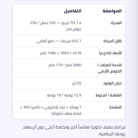
المواصفة
التفاصيل
المحرك
1.4 TSI تيربو — 150 حصان / 250
نيوتن.متر
ناقل الحركة
DSG 7 سرعات — دفع أمامي
الأبعاد (ط×ع×ر)
4519 × 1863 × 1584 ملم
قاعدة العجلات /
2680 ملم / 179 ملم
الخلوص الأرضي
خزان الوقود
55 لتر
الشاشة / الجنوط
12.9 بوصة / 19 بوصة
السلامة
7 وسائد + ثبات إلكتروني + كاميرا 360 +
فتحة سقف بانوراما
تيرامار يضيف لكوبرا مقاساً أكبر وفخامة أعلى دون أن يفقد
روحها الرياضية.