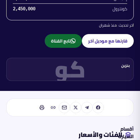
كونترول
2,450,000
آخر تحديث:
منذ شهران
قارنها مع موديل آخر
تابع القناة
كو
بنزين
أقسام
الفئات والأسعار
السيارة