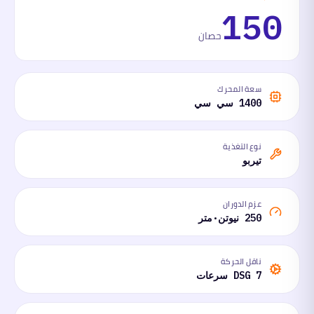
150
حصان
سعة المحرك
1400 سي سي
نوع التغذية
تيربو
عزم الدوران
250 نيوتن·متر
ناقل الحركة
DSG 7 سرعات