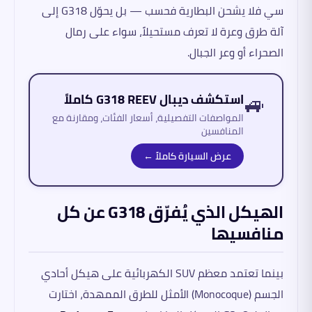
سي فلا يشحن البطارية فحسب — بل يحوّل G318 إلى
آلة طرق وعرة لا تعرف مستحيلاً، سواء على رمال
الصحراء أو وعر الجبال.
🚙
استكشف ديبال G318 REEV كاملاً
المواصفات التفصيلية، أسعار الفئات، ومقارنة مع
المنافسين
عرض السيارة كاملاً ←
الهيكل الذي يُفرّق G318 عن كل
منافسيها
بينما تعتمد معظم SUV الكهربائية على هيكل أحادي
الجسم (Monocoque) الأمثل للطرق الممهدة، اختارت