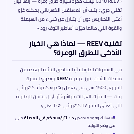
«G318 REEV ليست مجرد سيارة طرق وعرة — إنها بيان
تقني جريء يثبت أن المستقبل الكهربائي يمكنه غزو
أعتى التضاريس دون أن يتنازل عن شيء من الهيمنة
والقوة التي طالما ميّزت أساطير الأوف رود.»
تقنية REEV — لماذا هي الخيار
الأذكى للطرق الوعرة؟
في السفريات الطويلة أو المناطق النائية البعيدة عن
محطات الشحن، تبرز عبقرية
REEV
بوضوح: المحرك
الحراري 1500 سي سي يعمل بهدوء كمولّد كهربائي
بحت — لا يحرّك العجلات مباشرةً أبداً، بل يشحن البطارية
التي تغذّي المحرك الكهربائي. هذا يعني:
استهلاك وقود منخفض
3.5 لتر/100 كم في المدينة
حتى
في وضع التوليد