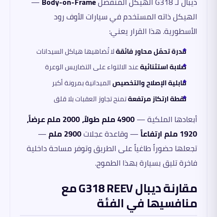
ديبال لـ G318 الهيكل المنفصل
Body-on-Frame
—
الهيكل ذاته المستخدم في سيارات الأوف رود
الأسطورية. هذا القرار يعني:
قدرة تحمّل محاور فائقة
لا تُضاهيها هياكل السيدانات
صلابة استثنائية
عند الالتواء على التضاريس الوعرة
قابلية الإصلاح والتخصيص
الميدانية بمرونة أكبر
نقطة ارتكاز مرتفعة
تمنح تجاوز العقبات بلا قلق
أبعادها الملكية —
4900 ملم طولاً، 2000 ملم عرضاً،
1920 ملم ارتفاعاً
— وقاعدة عجلات
2900 ملم
—
تجعلها حضوراً طاغياً على الطريق وتوفر مساحة داخلية
فاخرة تليق بسيارة بهذا الطموح.
مقارنة ديبال G318 REEV مع
منافسيها في الفئة