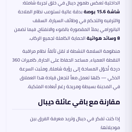
الداخلية تعكس طموح ديبال في خلق تجربة شاملة:
شاشة 15.6 بوصة
بدقة عالية تستوعب نظام الملاحة
والترفيه والتحكم في وظائف السيارة. السقف
البانورامي يملأ المقصورة بالضوء والانفتاح، فيما تضمن
8 وسائد هوائية
الحماية الكاملة لجميع الركاب.
منظومة السلامة النشطة لا تقل تألقاً: نظام مراقبة
النقطة العمياء، مساعد الحفاظ على الحارة، كاميرات 360
درجة تُحوّل المساحة إلى رؤية شاملة، ومثبت السرعة
الذكي — كلها تعمل معاً لتجعل قيادة هذا العملاق
في المدينة بسيطة ومريحة رغم أبعاده الملكية.
مقارنة مع باقي عائلة ديبال
إذا كنت تفكر في ديبال وتريد معرفة الفرق بين
موديلاتها: