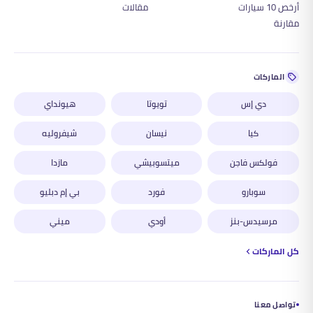
أرخص 10 سيارات
مقالات
مقارنة
الماركات
دي إس
تويوتا
هيونداي
كيا
نيسان
شيفروليه
فولكس فاجن
ميتسوبيشي
مازدا
سوبارو
فورد
بي إم دبليو
مرسيدس-بنز
أودي
ميني
كل الماركات
تواصل معنا