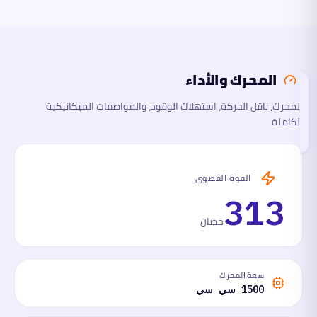
والأداء
الأبعاد
المحرك والأداء
السلامة
والتقنية
المحرك، ناقل الحركة، استهلاك الوقود، والمواصفات الميكانيكية
تقرأ
الكاملة
هذا
القسم
الآن
ما
القوة القصوى
لها
وما
313
عليها
حصان
سعة المحرك
1500 سي سي