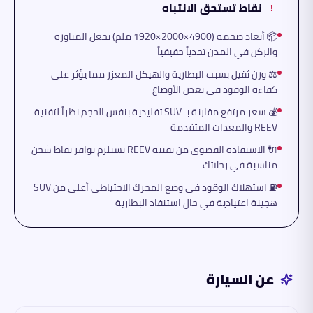
نقاط تستحق الانتباه
!
📦 أبعاد ضخمة (4900×2000×1920 ملم) تجعل المناورة
والركن في المدن تحدياً حقيقياً
⚖️ وزن ثقيل بسبب البطارية والهيكل المعزز مما يؤثر على
كفاءة الوقود في بعض الأوضاع
💰 سعر مرتفع مقارنة بـ SUV تقليدية بنفس الحجم نظراً لتقنية
REEV والمعدات المتقدمة
🔌 الاستفادة القصوى من تقنية REEV تستلزم توافر نقاط شحن
مناسبة في رحلاتك
⛽ استهلاك الوقود في وضع المحرك الاحتياطي أعلى من SUV
هجينة اعتيادية في حال استنفاد البطارية
عن السيارة