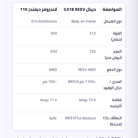
المواصفة
ديبال G318 REEV
لاندروفر ديفندر 110
تويوتا لا
نوع الهيكل
Body-on-Frame
D7x Architecture
on-Frame
القوة
313
300
305
(حصان)
العزم
720
650
700
(نيوتن·متر)
نوع الدفع
REEV AWD
AWD
4WD دائم
المدى /
+1100 كم (REEV)
~700 كم
~850 كم
خزان الوقود
شاشة
15.6 بوصة
11.4 بوصة
9 بوصة
الترفيه
انبعاثات CO₂
منخفضة جداً (REEV)
عالية
عالية
(مدينة)