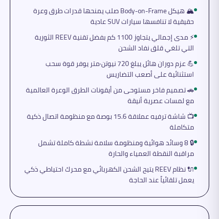
🏔️ هيكل Body-on-Frame صلب يمنحها قدرات طرق وعرة
حقيقية لا تنافسها سيارات SUV عادية
⚡ مدى إجمالي يتجاوز 1100 كم بفضل تقنية REEV الثورية
التي تلغي قلق نفاد الشحن
💪 عزم دوران هائل يبلغ 720 نيوتن·متر يوفر قوة سحب
استثنائية على أصعب التضاريس
🚗 تصميم فاخر مستوحى من أيقونات الطرق الوعرة العالمية
مع لمسات عصرية أنيقة
📺 شاشة ترفيه عملاقة 15.6 بوصة مع منظومة اتصال ذكية
متكاملة
🔒 8 وسائد هوائية ومنظومة سلامة نشطة كاملة تشمل
مراقبة النقطة العمياء والحارة
🔌 نظام REEV يتيح الشحن الكهربائي مع محرك احتياطي ذكي
يعمل تلقائياً عند الحاجة