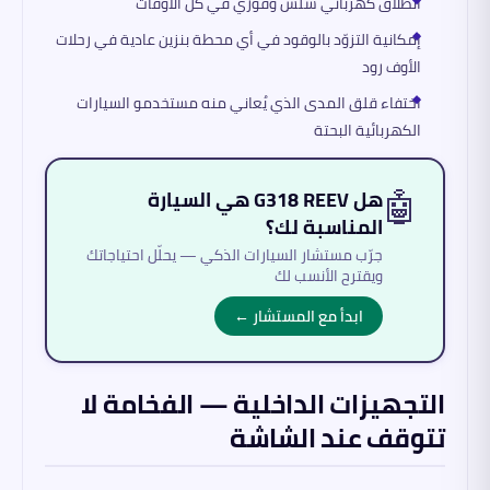
انطلاق كهربائي سلس وفوري في كل الأوقات
إمكانية التزوّد بالوقود في أي محطة بنزين عادية في رحلات
الأوف رود
اختفاء قلق المدى الذي يُعاني منه مستخدمو السيارات
الكهربائية البحتة
🤖
هل G318 REEV هي السيارة
المناسبة لك؟
جرّب مستشار السيارات الذكي — يحلّل احتياجاتك
ويقترح الأنسب لك
ابدأ مع المستشار ←
التجهيزات الداخلية — الفخامة لا
تتوقف عند الشاشة