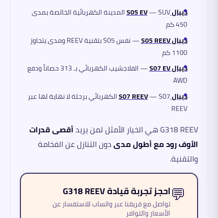
ديبال S05 EV
— SUV المدينة الكهربائية الخالصة بمدى
450 كم
ديبال S05 REEV
— نفس S05 بتقنية REEV ومدى يتجاوز
1100 كم
ديبال S07 EV
— الفلاجشيب الكهربائي بـ 313 حصاناً ودفع
AWD
ديبال S07 REEV
— S07 الكهربائي برحلة لا نهاية لها عبر
REEV
G318 REEV هي الخيار الأمثل لمن يريد
أقصى قدرات
الأوف رود مع أطول مدى
دون التنازل عن الفخامة
والتقنية.
💬
احجز تجربة قيادة G318 REEV
تواصل مع فريقنا عبر واتساب للاستفسار عن
الأسعار والتوافر