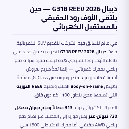
ديبال G318 REEV 2026 — حين
يلتقي الأوف رود الحقيقي
بالمستقبل الكهربائي
في عالم تتسابق فيه الشركات لتقديم SUV الكهربائية،
جاءت
ديبال G318 REEV 2026
لتضرب بيد من حديد على
طاولة الأوف رود التقليدي. هذه ليست مجرد سيارة دفع
رباعي بمحرك كهربائي — إنها تحدٍّ صريح لعروش
أيقونات كلاندروفر ديفندر ومرسيدس G-Class، مسلّحةً
بهيكل
Body-on-Frame
الصلب وتقنية
REEV الثورية
التي تمنحها مدىً يتجاوز 1100 كم دون قلق.
المحرك الكهربائي يولّد
313 حصاناً وعزم دوران مذهل
720 نيوتن·متر
يصل فورياً إلى العجلات عبر نظام دفع
رباعي AWD حقيقي. أما محرك الاحتياطي 1500 سي