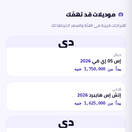
موديلات قد تهمّك
اقتراحات قريبة في الفئة والسعر اخترناها لك
دي
ديبال
إس 05 إي في
2026
يبدأ من
1,750,000
جنيه
إم جي
إتش إس هايبرد
2026
يبدأ من
1,625,000
جنيه
دي