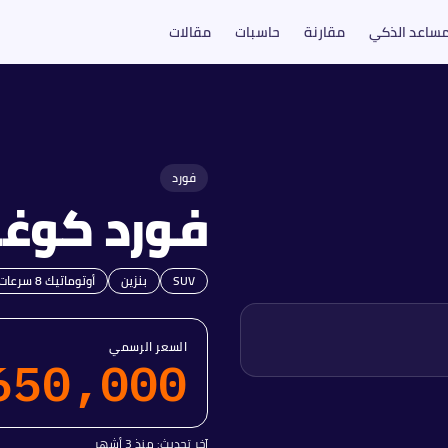
مساعد الذكي
مقارنة
حاسبات
مقالات
فورد
فورد
كوغا
SUV
بنزين
أوتوماتيك 8 سرعات
السعر الرسمي
650,000
آخر تحديث:
منذ 3 أشهر