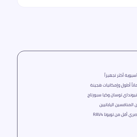
اً أطول وإمكانيات هجينة
هيونداي توسان وكيا سبورتاج
 المنافسين اليابانيين
 أقل من تويوتا RAV4