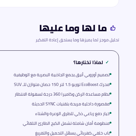
ما لها وما عليها
تحليل موجز لما يميزها وما يستحق إعادة التفكير
لماذا تختارها؟
✓
تصميم أوروبي أنيق يجمع الجاذبية البصرية مع الوظيفية
محرك EcoBoost توربو 1.5 لتر 150 حصان متوازن للـ SUV
نظام مساعدة الركن وكاميرا 360 درجة لسهولة الانتظار
مقصورة داخلية مريحة بتقنيات SYNC الحديثة
خيار دفع رباعي ذكي للطرق الوعرة والشتاء
منظومة أمان شاملة تشمل الكبح الطارئ التلقائي
باب خلفي كهربائي يسهّل التحميل والتفريغ