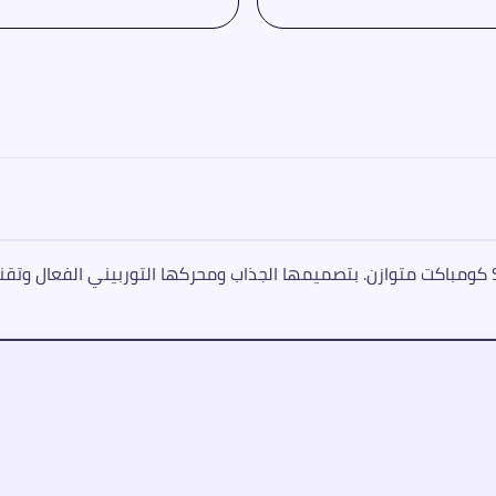
فورد كوغا تُجسد الهوية الأوروبية لفورد في قالب SUV كومباكت متوازن. بتصميمها الجذاب ومحركها