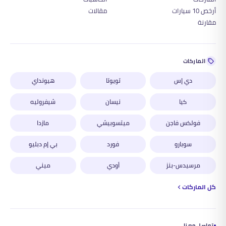
أرخص 10 سيارات
مقالات
مقارنة
الماركات
دي إس
تويوتا
هيونداي
كيا
نيسان
شيفروليه
فولكس فاجن
ميتسوبيشي
مازدا
سوبارو
فورد
بي إم دبليو
مرسيدس-بنز
أودي
ميني
كل الماركات
تواصل معنا