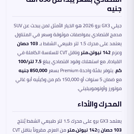
جنيه
جيلي GX3 برو 2026 هو الخيار الأمثل لمن يبحث عن SUV
مدمج اقتصادي بمواصفات موثوقة وسعر في المتناول.
يعتمد على محرك 1.5 لتر طبيعي الشفط بـ
103 حصان
وعزم
142 نيوتن.متر
وناقل CVT للسلاسة الكاملة في
القيادة، مع استهلاك وقود اقتصادي يبلغ
7.5 لتر/100
كم
. يتوفر بفئة واحدة Premium بسعر
850,000 جنيه
مع ضمان 5 سنوات أو 150,000 كم من وكيلَيه أبو غالي
موتورز وأوتوموبيليتي.
المحرك والأداء
يعتمد GX3 برو على محرك 1.5 لتر طبيعي الشفط يُنتج
103 حصان
و
142 نيوتن.متر
من العزم، مقروناً بناقل CVT