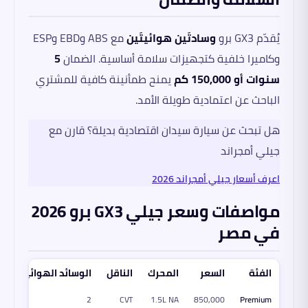
يُقدّم GX3 برو
وسادتَين هوائيتَين
مع ABS وEBD وESP
وكاميرا خلفية كتجهيزات سلامة أساسية. الضمان
5
سنوات أو 150,000 كم
يمنح طمأنينة كافية للمشتري
الباحث عن اعتمادية طويلة الأمد.
هل تبحث عن سيارة سيدان اقتصادية بديلة؟ قارن مع
جيلي أمجراند
اعرف أسعار جيلي أمجراند 2026
مواصفات وسعر جيلي GX3 برو 2026
في مصر
الفئة
السعر
المحرك
الناقل
الوسائد الهوائية
ا
Premium
850,000
1.5L NA
CVT
2
8 بوصة