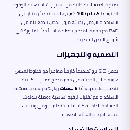
يمنح قيادة سلسة خالية من الاهتزازات. استهلاك الوقود
المتوسط
7.5 لتر/100 كم
يجعله اقتصادياً بامتياز في
الاستخدام اليومي بحركة مرور الحضر. الدفع الأمامي
FWD مع حجمه المدمج يجعله مناسباً جداً للمناورة في
شوارع المدن المصرية.
التصميم والتجهيزات
يحمل GX3 برو تصميماً خارجياً معاصراً مع خطوط تعكس
هوية جيلي الحديثة في حجم مدمج عملي. الكابينة
تتضمن شاشة وسائط
8 بوصات
بواجهة بسيطة وسهلة
الاستخدام مع تقنيات ترفيه أساسية ووصلة بلوتوث.
المساحة الداخلية كافية للاستخدام اليومي وتناسب
قيادة الفرد أو العائلة الصغيرة.
السلامة والضمان