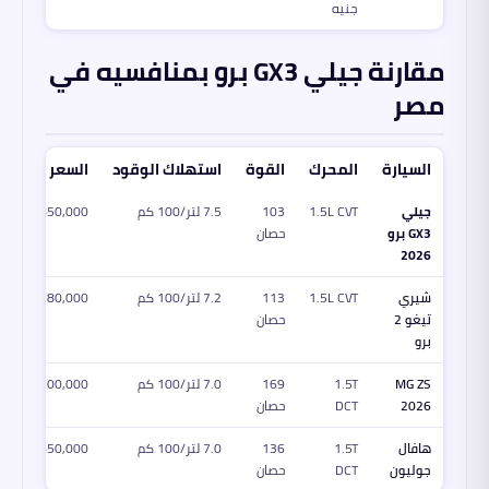
جنيه
مقارنة جيلي GX3 برو بمنافسيه في
مصر
السيارة
المحرك
القوة
استهلاك الوقود
السعر يبدأ من
جيلي
1.5L CVT
103
7.5 لتر/100 كم
850,000 جنيه
GX3 برو
حصان
2026
شيري
1.5L CVT
113
7.2 لتر/100 كم
780,000 جنيه
تيغو 2
حصان
برو
MG ZS
1.5T
169
7.0 لتر/100 كم
1,100,000 جنيه
2026
DCT
حصان
هافال
1.5T
136
7.0 لتر/100 كم
850,000 جنيه
جوليون
DCT
حصان