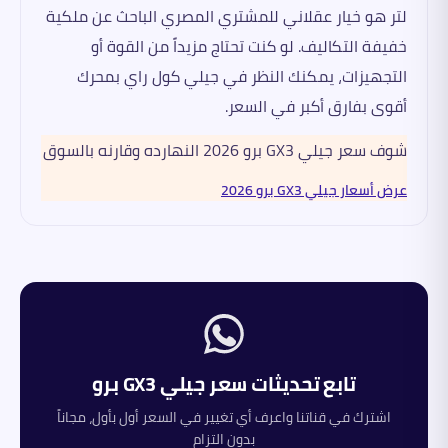
لتر هو خيار عقلاني للمشتري المصري الباحث عن ملكية
خفيفة التكاليف. لو كنت تحتاج مزيداً من القوة أو
التجهيزات، يمكنك النظر في جيلي كول راي بمحرك
أقوى بفارق أكبر في السعر.
شوف سعر جيلي GX3 برو 2026 النهارده وقارنه بالسوق
عرض أسعار جيلي GX3 برو 2026
تابع تحديثات سعر
جيلي
GX3 برو
اشترك في قناتنا واعرف أي تغيير في السعر أول بأول، مجاناً
بدون التزام