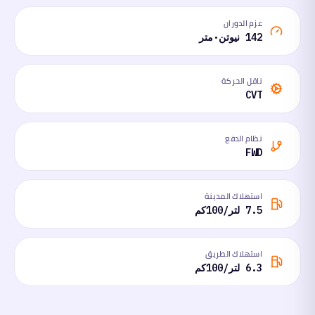
عزم الدوران
142 نيوتن·متر
ناقل الحركة
CVT
نظام الدفع
FWD
استهلاك المدينة
7.5 لتر/100كم
استهلاك الطريق
6.3 لتر/100كم