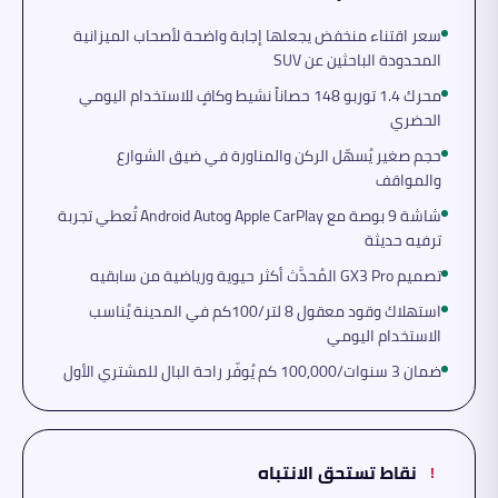
سعر اقتناء منخفض يجعلها إجابة واضحة لأصحاب الميزانية
المحدودة الباحثين عن SUV
محرك 1.4 توربو 148 حصاناً نشيط وكافٍ للاستخدام اليومي
الحضري
حجم صغير يُسهّل الركن والمناورة في ضيق الشوارع
والمواقف
شاشة 9 بوصة مع Apple CarPlay وAndroid Auto تُعطي تجربة
ترفيه حديثة
تصميم GX3 Pro المُحدَّث أكثر حيوية ورياضية من سابقيه
استهلاك وقود معقول 8 لتر/100كم في المدينة يُناسب
الاستخدام اليومي
ضمان 3 سنوات/100,000 كم يُوفّر راحة البال للمشتري الأول
نقاط تستحق الانتباه
!