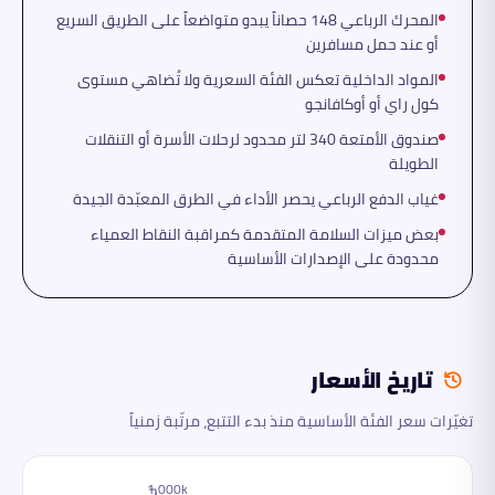
المحرك الرباعي 148 حصاناً يبدو متواضعاً على الطريق السريع
أو عند حمل مسافرين
المواد الداخلية تعكس الفئة السعرية ولا تُضاهي مستوى
كول راي أو أوكافانجو
صندوق الأمتعة 340 لتر محدود لرحلات الأسرة أو التنقلات
الطويلة
غياب الدفع الرباعي يحصر الأداء في الطرق المعبّدة الجيدة
بعض ميزات السلامة المتقدمة كمراقبة النقاط العمياء
محدودة على الإصدارات الأساسية
تاريخ الأسعار
تغيّرات سعر الفئة الأساسية منذ بدء التتبع، مرتّبة زمنياً
1,000k