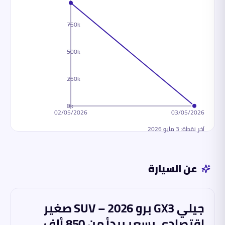
750k
500k
250k
0k
02/05/2026
03/05/2026
آخر نقطة:
3 مايو 2026
عن السيارة
جيلي GX3 برو 2026 – SUV صغير
اقتصادي بسعر يبدأ من 850 ألف