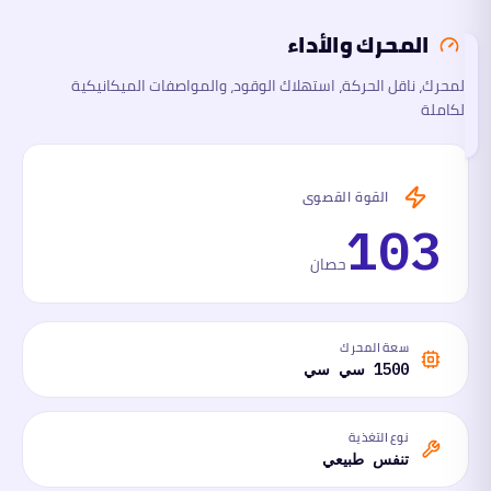
المحرك والأداء
السلامة
والتقنية
المحرك، ناقل الحركة، استهلاك الوقود، والمواصفات الميكانيكية
تقرأ
الكاملة
هذا
القسم
الآن
ما
القوة القصوى
لها
وما
103
عليها
حصان
سعة المحرك
1500 سي سي
نوع التغذية
تنفس طبيعي