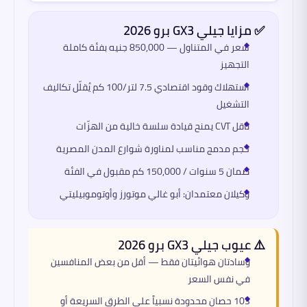
✅ مزايا جيلي GX3 برو 2026
سعر في المتناول — 850,000 جنيه بفئة كاملة
التجهيز
استهلاك وقود اقتصادي 7.5 لتر/100 كم يُقلّل تكاليف
التشغيل
ناقل CVT يمنح قيادة سلسة خالية من الهزّات
حجم مدمج مناسب لمناورة شوارع المدن المصرية
ضمان 5 سنوات / 150,000 كم مقبول في الفئة
وكيلان معتمدان: أبو غالي موتورز وأوتوموبيليتي
⚠️ عيوب جيلي GX3 برو 2026
وسادتان هوائيتان فقط — أقل من بعض المنافسين
في نفس السعر
103 حصان محدودة نسبياً على الطرق السريعة أو