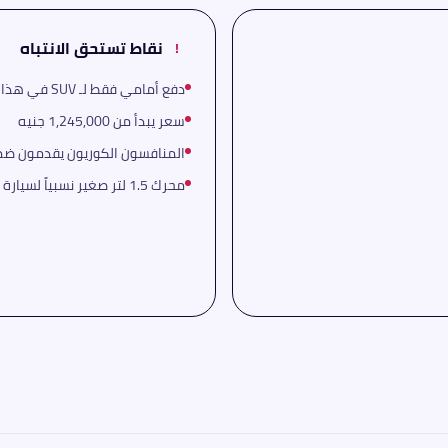
نقاط تستحق الانتباه
!
دفع أمامي فقط لـ SUV في هذا الحجم بدون خيار AWD
سعر يبدأ من 1,245,000 جنيه
المنافسون الكوريون يقدمون ضما
محرك 1.5 لتر صغير نسبياً لسيارة بهذا الحجم