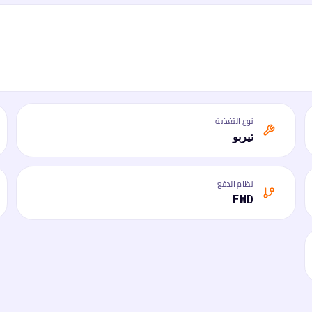
نوع التغذية
تيربو
نظام الدفع
FWD