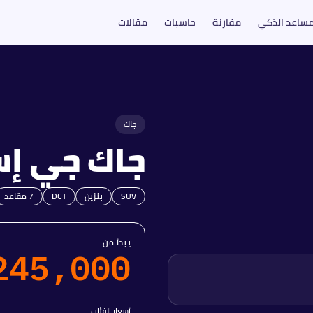
مساعد الذكي
مقارنة
حاسبات
مقالات
جاك
جاك
جي إس 8 
SUV
بنزين
DCT
7
مقاعد
يبدأ من
245,000
أسعار الفئات