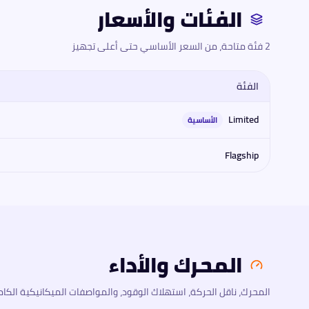
الفئات والأسعار
2 فئة متاحة، من السعر الأساسي حتى أعلى تجهيز
الفئة
مقارنة فئات
جاك
جاك جي إس 8 برو 2026
2026
: المحرك، القوة، العزم
Limited
الأساسية
Flagship
المحرك والأداء
المحرك، ناقل الحركة، استهلاك الوقود، والمواصفات الميكانيكية الكام