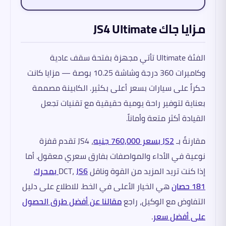
مزايا جاك JS4 Ultimate
الفئة Ultimate تأتي مجهزة بفتحة سقف عادية
وكاميرات 360 درجة وشاشة 10.25 بوصة — مزايا كانت
حكراً على سيارات بسعر أعلى بكثير. الكابينة مصممة
بعناية لتوفير راحة يومية حقيقية مع تقنيات تجعل
القيادة أكثر متعة وأماناً.
مقارنةً بـ
JS2 بسعر 760,000 جنيه
، JS4 تقدم قفزة
نوعية في الأداء والمواصفات بفارق سعري معقول. أما
إذا كنت تريد المزيد من القوة وناقل DCT،
JS6 بمحرك
181 حصان
هي الخيار الأعلى في الخط. للاطلاع على دليل
التفاوض مع الوكيل، راجع
مقالنا عن أفضل طرق الحصول
على أفضل سعر
.