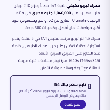
محرك تيربو حقيقي
بقوة 147 حصاناً وعزم 210 نيوتن
متر، بسعر رسمي
1,040,000 جنيه مصري
في فئتها
الوحيدة Ultimate. الفارق عن JS2 واضح ومحسوس: قوة
أكبر، مواصفات أمان أفضل، وكاميرات 360 درجة.
محرك 1.5 لتر تيربو مرتبط بفتيس CVT ذي 5 نقلات يقدم
استجابة لحظية أفضل بكثير من المحرك الطبيعي، خاصة
عند التجاوز على الطريق السريع. الأبعاد
(4345×1765×1640 مم) توفر مساحة داخلية مريحة
للعائلة مع أربعة وسائد هوائية للأمان.
📱
تابع سعر جاك JS4
انضم لقناة واتساب سيارة اليوم لتصلك آخر أسعار
جاك وعروض الوكيل الرسمي
انضم للقناة