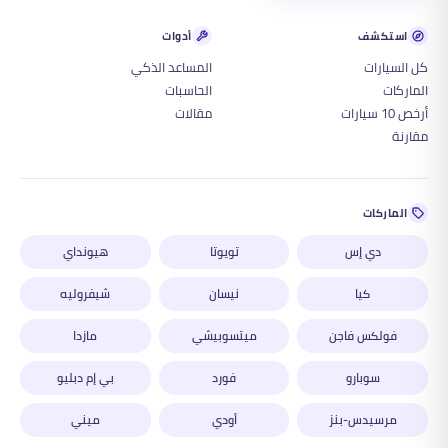
استكشف
أدوات
كل السيارات
المساعد الذكي
الماركات
الحاسبات
أرخص 10 سيارات
مقالات
مقارنة
الماركات
دي إس
تويوتا
هيونداي
كيا
نيسان
شيفروليه
فولكس فاجن
ميتسوبيشي
مازدا
سوبارو
فورد
بي إم دبليو
مرسيدس-بنز
أودي
ميني