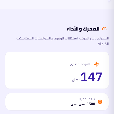
المحرك
والأداء
المحرك والأداء
الأبعاد
المحرك، ناقل الحركة، استهلاك الوقود، والمواصفات الميكانيكية
الكاملة
السلامة
والتقنية
ما
القوة القصوى
لها
وما
147
عليها
حصان
سعة المحرك
1500 سي سي