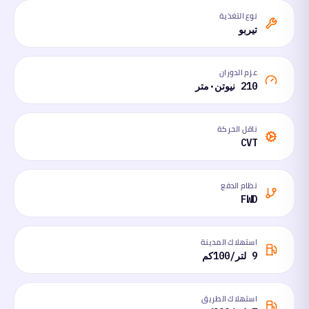
نوع التغذية
تيربو
عزم الدوران
210 نيوتن·متر
ناقل الحركة
CVT
نظام الدفع
FWD
استهلاك المدينة
9 لتر/100كم
استهلاك الطريق