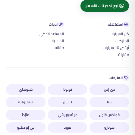
تابع تحديثات الأسعار
استكشف
أدوات
كل السيارات
المساعد الذكي
الماركات
الحاسبات
أرخص 10 سيارات
مقالات
مقارنة
الماركات
دي إس
تويوتا
هيونداي
كيا
نيسان
شيفروليه
فولكس فاجن
ميتسوبيشي
مازدا
سوبارو
فورد
بي إم دبليو