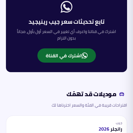
تابع تحديثات سعر
جيب
رينيجيد
اشترك في قناتنا واعرف أي تغيير في السعر أول بأول، مجاناً
بدون التزام
اشترك في القناة
موديلات قد تهمّك
اقتراحات قريبة في الفئة والسعر اخترناها لك
جيب
رانجلر
2026