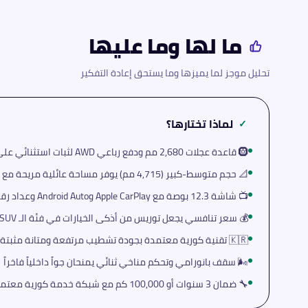
ما لها وما عليها
تحليل موجز لما يميزها وما يستحق إعادة التفكير
لماذا تختارها؟
✓
🛞 قاعدة عجلات 2,680 مم ودفع رباعي AWD لثبات استثنائي على كل أنواع الطرق
📐 حجم متوسط-كبير (4,715 مم) يوفر مساحة عائلية مريحة مع جمالية SUV متكاملة
📺 شاشة 12.3 بوصة مع Apple CarPlay وAndroid Auto وعداد رقمي
💰 سعر تنافسي يجعل توريس من أذكى الخيارات في فئة الـ SUV المتوسطة
🇰🇷 تقنية كورية معتمدة بجودة تشطيب مرتفعة ومتانة مثبتة على المدى البعيد
🌬️ سقف بانورامي وتحكم مناخي ثنائي يمنحان جواً داخلياً فاخراً
🔧 ضمان 3 سنوات أو 100,000 كم مع شبكة خدمة كورية معتمدة