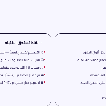
نقاط تستحق الانتباه
!
🎨 التصميم تقليدي نسبياً — ليس الأجرأ في فئة
📺 تقنيات نظام المعلومات تحتاج 
🏎️ محرك 1.5 التيربو يبدو متواضعاً لمن يعتاد على سيارات بقوة أعلى
💼 قيمة الإعادة لا تزال تتشكّل تحت مسمى KGM الجديد ب
🔋 لا يتوفر خيار هجين أو PHEV لمن يُريد كفاءة الوقود المُحسَّنة