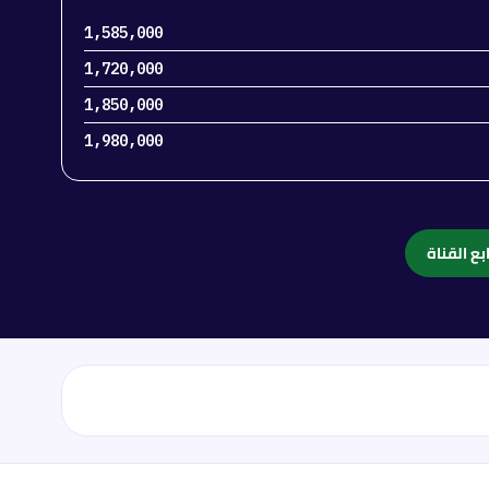
1,585,000
1,720,000
1,850,000
1,980,000
بع القناة