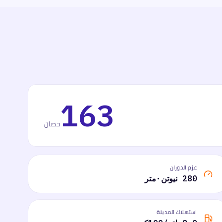
163
حصان
عزم الدوران
280 نيوتن·متر
استهلاك المدينة