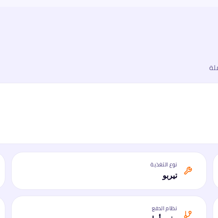
لة
نوع التغذية
تيربو
نظام الدفع