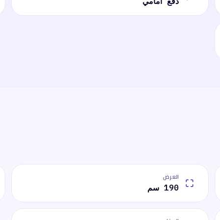
دفع أمامي
العرض
190 سم