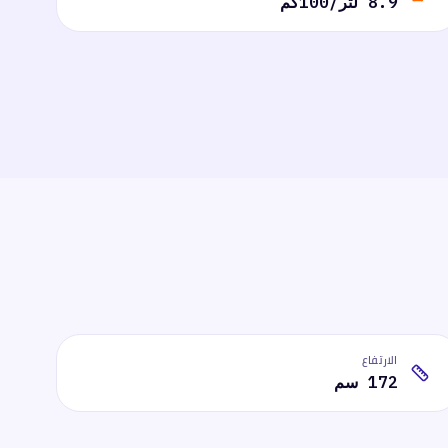
8.9 لتر/100كم
الارتفاع
172 سم