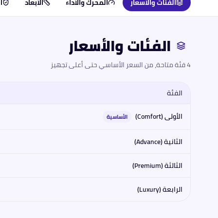
الفئات والأسعار
المحرك والأداء
الأبعاد
ا
الفئات والأسعار
4 فئة متاحة، من السعر الأساسي حتى أعلى تجهيز
الفئة
مقارنة فئات
كي جي إم
كي جي إم توريس 2026
2026
: المحرك، القوة،
الأولى (Comfort)
الأساسية
الثانية (Advance)
الثالثة (Premium)
الرابعة (Luxury)