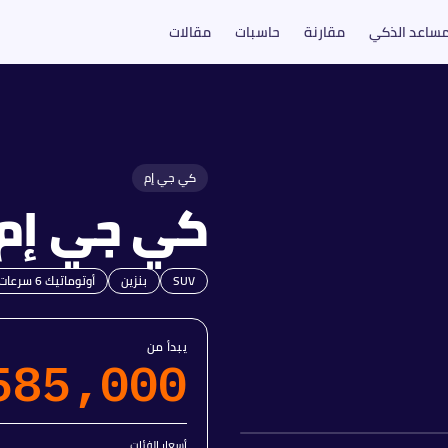
مساعد الذكي
مقارنة
حاسبات
مقالات
كي جي إم
كي جي إم
SUV
بنزين
أوتوماتيك 6 سرعات
يبدأ من
585,000
أسعار الفئات