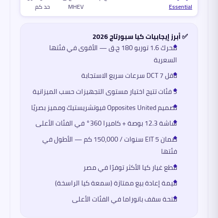
Essential
MHEV
حد كم
✅ أبرز إيجابيات كيا سبورتاج 2026
محرك 1.6 توربو 180 ح.ق — الأقوى في فئتها
السعرية
ناقل DCT 7 سرعات سريع الاستجابة
5 فئات تتيح اختيار مستوى التجهيزات حسب الميزانية
تصميم Opposites United فيوتشريستيك ومميز بصريًا
شاشة 12.3 بوصة + كاميرا 360° في الفئات الأعلى
ضمان EIT 5 سنوات / 150,000 كم — الأطول في
فئتها
قطع غيار كيا الأكثر توفرًا في مصر
قيمة إعادة بيع ممتازة (سمعة كيا الراسخة)
فتحة سقف بانوراما في الفئات الأعلى