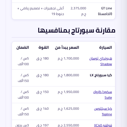
GT Line
2,375,000
أعلى تجهيزات + تصميم رياضي +
(الخامسة)
ج.م
جنوط 19
مقارنة سبورتاج بمنافسيها
السيارة
السعر يبدأ من
القوة
الضمان
هيونداي توسان
1,700,000 ج.م
180 ح.ق
5س /
Shadow
100ألف
كيا سبورتاج LX
1,800,000 ج.م
180 ح.ق
5س /
150ألف
سكودا كاروك
1,950,000 ج.م
150 ح.ق
5س /
Suite
100ألف
كيا سيلتوس
1,625,000 ج.م
140 ح.ق
5س /
Topline
150ألف
فولفو XC40
2,550,000 ج.م
197 ح.ق
3س بدون