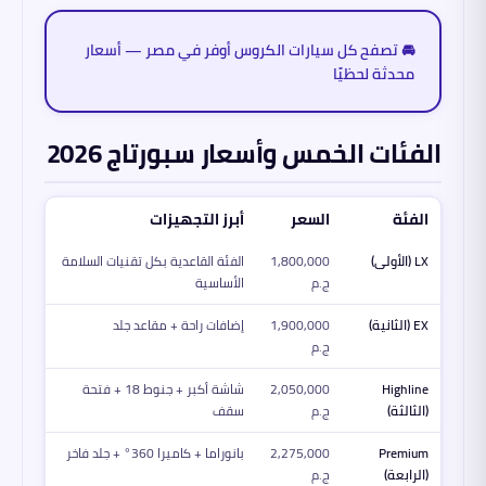
🚘 تصفح كل سيارات الكروس أوفر في مصر — أسعار
محدثة لحظيًا
الفئات الخمس وأسعار سبورتاج 2026
الفئة
السعر
أبرز التجهيزات
LX (الأولى)
1,800,000
الفئة القاعدية بكل تقنيات السلامة
ج.م
الأساسية
EX (الثانية)
1,900,000
إضافات راحة + مقاعد جلد
ج.م
Highline
2,050,000
شاشة أكبر + جنوط 18 + فتحة
(الثالثة)
ج.م
سقف
Premium
2,275,000
بانوراما + كاميرا 360° + جلد فاخر
(الرابعة)
ج.م