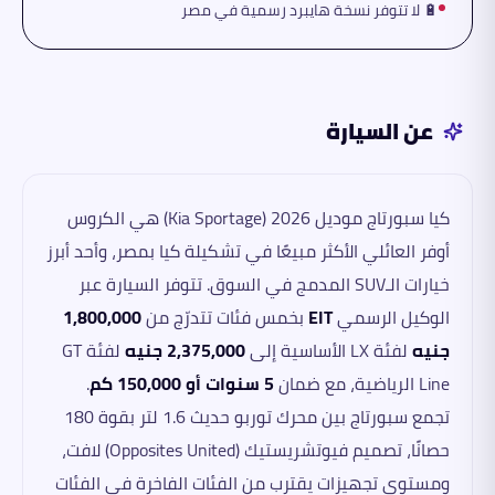
🔋 لا تتوفر نسخة هايبرد رسمية في مصر
عن السيارة
كيا سبورتاج موديل 2026 (Kia Sportage) هي الكروس
أوفر العائلي الأكثر مبيعًا في تشكيلة كيا بمصر، وأحد أبرز
خيارات الـSUV المدمج في السوق. تتوفر السيارة عبر
الوكيل الرسمي
EIT
بخمس فئات تتدرّج من
1,800,000
جنيه
لفئة LX الأساسية إلى
2,375,000 جنيه
لفئة GT
Line الرياضية، مع ضمان
5 سنوات أو 150,000 كم
.
تجمع سبورتاج بين محرك توربو حديث 1.6 لتر بقوة 180
حصانًا، تصميم فيوتشريستيك (Opposites United) لافت،
ومستوى تجهيزات يقترب من الفئات الفاخرة في الفئات