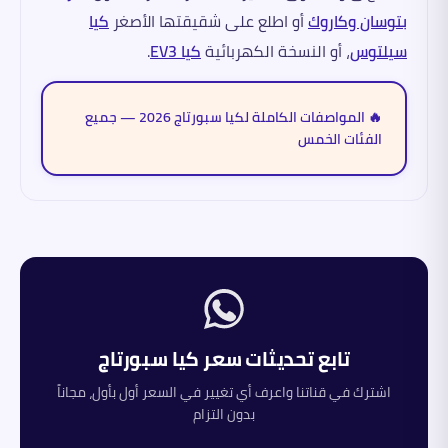
بتوسان وكاروك
أو اطلع على شقيقتها الأصغر
كيا
سيلتوس
، أو النسخة الكهربائية
كيا EV3
.
🔥 المواصفات الكاملة لكيا سبورتاج 2026 — جميع
الفئات الخمس
تابع تحديثات سعر
كيا
سبورتاج
اشترك في قناتنا واعرف أي تغيير في السعر أول بأول، مجاناً
بدون التزام