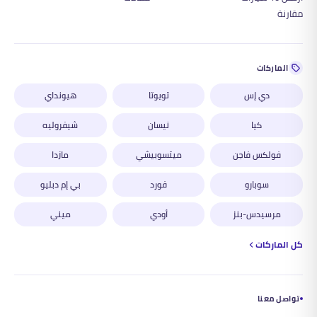
مقارنة
الماركات
دي إس
تويوتا
هيونداي
كيا
نيسان
شيفروليه
فولكس فاجن
ميتسوبيشي
مازدا
سوبارو
فورد
بي إم دبليو
مرسيدس-بنز
أودي
ميني
كل الماركات
تواصل معنا