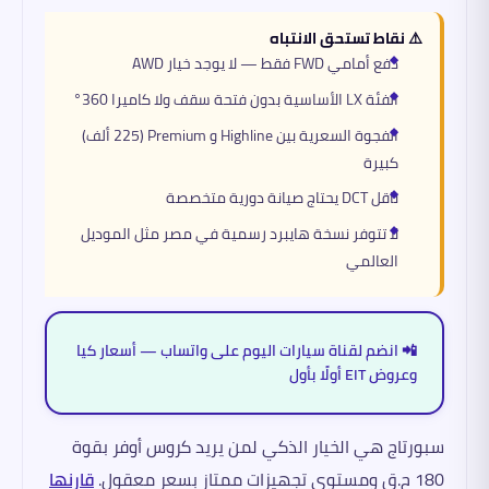
⚠️ نقاط تستحق الانتباه
دفع أمامي FWD فقط — لا يوجد خيار AWD
الفئة LX الأساسية بدون فتحة سقف ولا كاميرا 360°
الفجوة السعرية بين Highline و Premium (225 ألف)
كبيرة
ناقل DCT يحتاج صيانة دورية متخصصة
لا تتوفر نسخة هايبرد رسمية في مصر مثل الموديل
العالمي
📲 انضم لقناة سيارات اليوم على واتساب — أسعار كيا
وعروض EIT أولًا بأول
سبورتاج هي الخيار الذكي لمن يريد كروس أوفر بقوة
180 ح.ق ومستوى تجهيزات ممتاز بسعر معقول.
قارنها