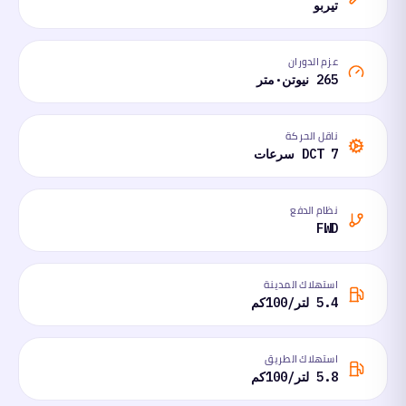
تيربو
عزم الدوران
265 نيوتن·متر
ناقل الحركة
DCT 7 سرعات
نظام الدفع
FWD
استهلاك المدينة
5.4 لتر/100كم
استهلاك الطريق
5.8 لتر/100كم