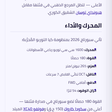
الأعلى — لتظل المرجع الذهبي في فئتها مقابل
هيونداي توسان
الشقيق الكوري.
المحرك والأداء
تأتي سبورتاج 2026 بمنظومة كيا التوربو المُجرَّبة:
المحرك:
1600 سي سي توربو رباعي الأسطوانات
القوة:
180 حصانًا
العزم:
265 نيوتن/متر
الناقل:
DCT ثنائي القابض 7 سرعات
الدفع:
أمامي FWD
خزان الوقود:
54 لترًا
القوة 180 حصانًا تضع سبورتاج في صدارة فئتها —
أعلى من
سكودا كاروك
(150 ح.ق) و
فولفو XC40
الميلد