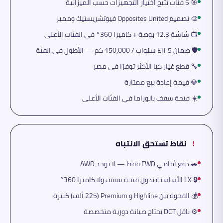
🎯 5 فئات تتيح اختيار التجهيزات حسب الميزانية
🎨 تصميم Opposites United فيوتشريستيك ومميز
📺 شاشة 12.3 بوصة + كاميرا 360° في الفئات الأعلى
🛡️ ضمان EIT 5 سنوات / 150,000 كم — الأطول في الفئة
🔧 قطع غيار كيا الأكثر توفرًا في مصر
💎 قيمة إعادة بيع ممتازة
☀️ فتحة سقف بانوراما في الفئات الأعلى
نقاط تستحق الانتباه
!
🚗 دفع أمامي FWD فقط — لا يوجد AWD
🔒 LX الأساسية بدون فتحة سقف ولا كاميرا 360°
💰 الفجوة بين Highline و Premium (225 ألف) كبيرة
⚙️ ناقل DCT يحتاج صيانة دورية متخصصة