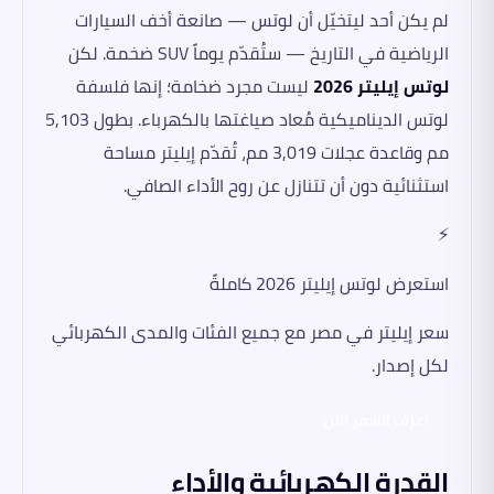
لم يكن أحد ليتخيّل أن لوتس — صانعة أخف السيارات
الرياضية في التاريخ — ستُقدّم يوماً SUV ضخمة. لكن
لوتس إيليتر 2026
ليست مجرد ضخامة؛ إنها فلسفة
لوتس الديناميكية مُعاد صياغتها بالكهرباء. بطول 5,103
مم وقاعدة عجلات 3,019 مم، تُقدّم إيليتر مساحة
استثنائية دون أن تتنازل عن روح الأداء الصافي.
⚡
استعرض لوتس إيليتر 2026 كاملةً
سعر إيليتر في مصر مع جميع الفئات والمدى الكهربائي
لكل إصدار.
اعرف السعر الآن
القدرة الكهربائية والأداء