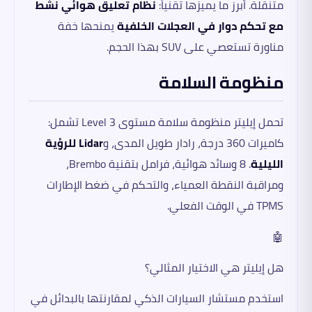
متنقلة. أبرز ما يميزها تقنياً:
نظام تعليق هوائي نشط
مع تحكم دوار في العجلات الخلفية
يمنحها خفة
مناورة تستعصي على SUV بهذا الحجم.
منظومة السلامة
تحمل إيليتر منظومة سلامة مستوى Level 3 تشمل:
كاميرات 360 درجة، رادار طويل المدى، و
Lidar للرؤية
الليلية
. 8 وسائد هوائية، فرامل بتقنية Brembo،
ومراقبة النقطة العمياء، والتحكم في ضغط الإطارات
TPMS في الوقت الفعلي.
🤖
هل إيليتر هي الاختيار المثالي؟
استخدم مستشار السيارات الذكي لمقارنتها بالبدائل في