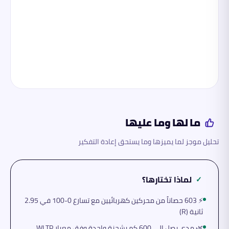
ما لها وما عليها
تحليل موجز لما يميزها وما يستحق إعادة التفكير
لماذا تختارها؟
✓
⚡ 603 حصاناً من محركين كهربائيين مع تسارع 0-100 في 2.95
ثانية (R)
🌿 مدى يصل إلى 600 كم بشحنة واحدة وفق معيار WLTP