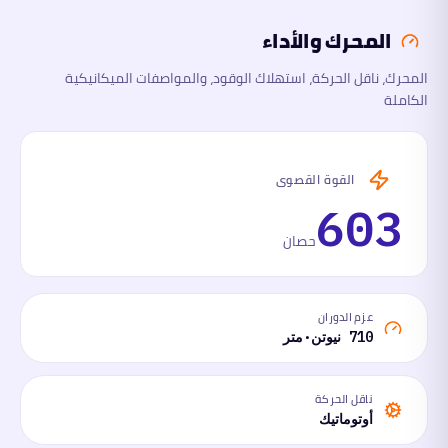
المحرك والأداء
الأبعاد
المحرك، ناقل الحركة، استهلاك الوقود، والمواصفات الميكانيكية
الكاملة
السلامة
والتقنية
ما
القوة القصوى
لها
وما
603
عليها
حصان
عزم الدوران
710 نيوتن·متر
ناقل الحركة
أوتوماتيك