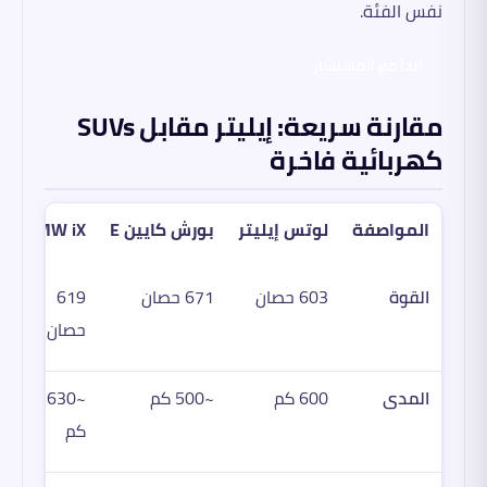
نفس الفئة.
ابدأ مع المستشار
مقارنة سريعة: إيليتر مقابل SUVs
كهربائية فاخرة
المواصفة
لوتس إيليتر
بورش كايين E
BMW iX
القوة
603 حصان
671 حصان
619
حصان
المدى
600 كم
~500 كم
~630
كم