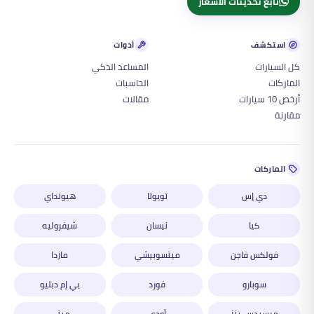
تابع تحديثات الأسعار
استكشف
أدوات
كل السيارات
المساعد الذكي
الماركات
الحاسبات
أرخص 10 سيارات
مقالات
مقارنة
الماركات
دي إس
تويوتا
هيونداي
كيا
نيسان
شيفروليه
فولكس فاجن
ميتسوبيشي
مازدا
سوبارو
فورد
بي إم دبليو
مرسيدس-بنز
أودي
ميني