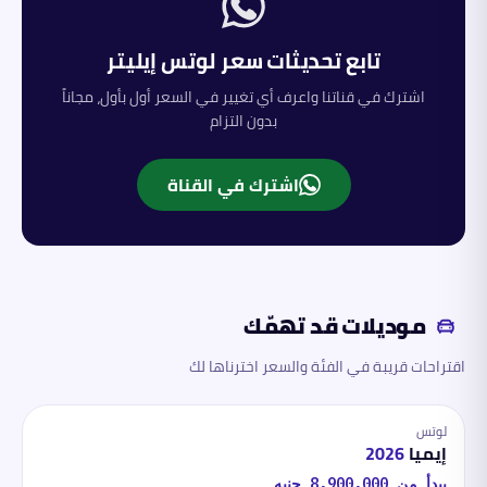
تابع تحديثات سعر
لوتس
إيليتر
اشترك في قناتنا واعرف أي تغيير في السعر أول بأول، مجاناً
بدون التزام
اشترك في القناة
موديلات قد تهمّك
اقتراحات قريبة في الفئة والسعر اخترناها لك
لوتس
إيميا
2026
يبدأ من
8,900,000
جنيه