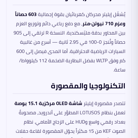
يُشغّل إيليتر محركان كهربائيان بقوة إجمالية
603 حصاناً
وعزم 710 نيوتن·متر
، مع دفع رباعي دائم وتوزيع العزم
بين المحاور بدقة مليّسكندية. النسخة R ترتقي إلى 905
حصاناً وتُنجز 0-100 في 2.95 ثانية — أسرع من غالبية
السيارات الرياضية الاحتراقية. أما المدى فيصل إلى 600
كم وفق WLTP بفضل البطارية الضخمة 112 كيلوواط/
ساعة.
التكنولوجيا والمقصورة
تتصدر مقصورة إيليتر
شاشة OLED مركزية 15.1 بوصة
تعمل بنظام LOTUSOS المطوَّر على أندرويد، مصحوبةً
بعداد رقمي واسع وHUD على الزجاج الأمامي. نظام
الصوت KEF من 15 مكبّراً يحوّل المقصورة لقاعة حفلات