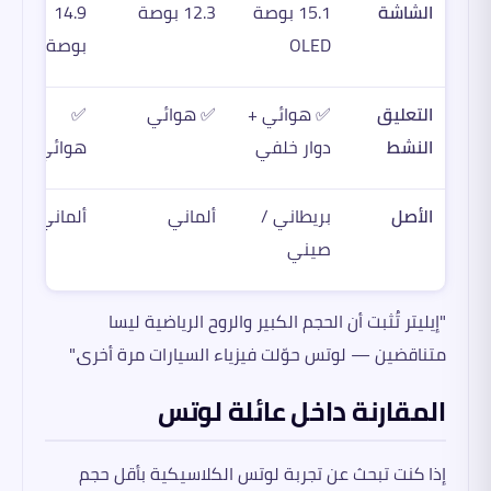
الشاشة
15.1 بوصة
12.3 بوصة
14.9
OLED
بوصة
التعليق
✅ هوائي +
✅ هوائي
✅
النشط
دوار خلفي
هوائي
الأصل
بريطاني /
ألماني
ألماني
صيني
"إيليتر تُثبت أن الحجم الكبير والروح الرياضية ليسا
متناقضين — لوتس حوّلت فيزياء السيارات مرة أخرى."
المقارنة داخل عائلة لوتس
إذا كنت تبحث عن تجربة لوتس الكلاسيكية بأقل حجم