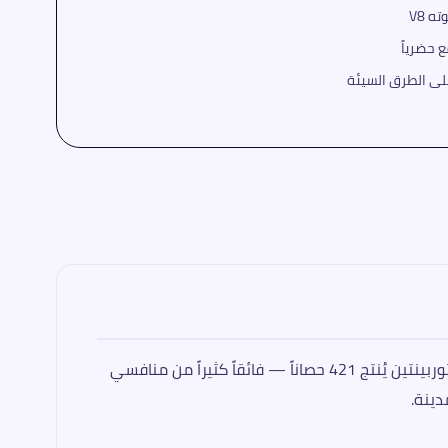
AMG GLC43 Coupé تُثبت أن الـ SUV الرياضي لا يحتاج إلى V8 ليكون مثيراً للإعجاب. المحرك M139L بسعة 2.0 لتر وتقنية ذات توربينتين يُنتج 421 حصاناً — فائقاً كثيراً من منافسي