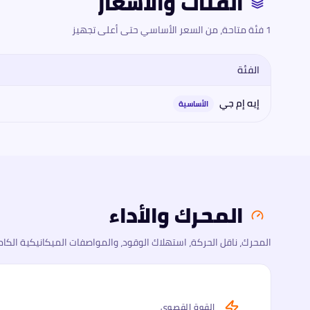
الفئات والأسعار
1 فئة متاحة، من السعر الأساسي حتى أعلى تجهيز
الفئة
مقارنة فئات
مرسيدس-بنز
مرسيدس إيه إم جي جي إل سي 43 4M كوبيه 2026
إيه إم جي
الأساسية
المحرك والأداء
المحرك، ناقل الحركة، استهلاك الوقود، والمواصفات الميكانيكية الكام
القوة القصوى