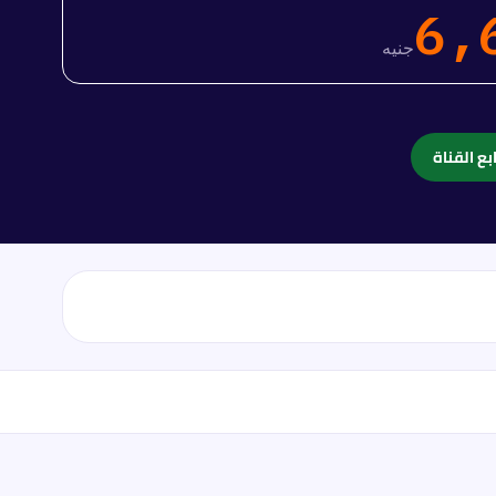
6,
جنيه
بع القناة