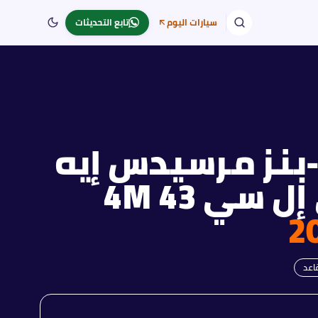
سيارات اليوم
تابع التحديثات
نز
مرسيدس إيه
إم جي جي إل سي 43 4M
2
اعد