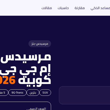
مساعد الذكي
مقارنة
حاسبات
مقالات
2026
مرسيدس-بنز
مرسيدس-ب
كوبيه
026
SUV
بنزين
9G-Tronic
5
مق
السعر الرسمي