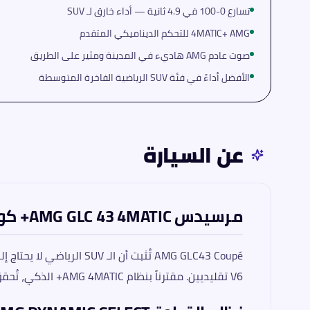
تسارع 0-100 في 4.9 ثانية — أداء خارق لـ SUV
4MATIC+ AMG للتحكم الديناميكي المتقدم
صوت عادم AMG هاديء في المدينة ومثير على الطريق
الأفضل أداءً في فئة SUV الرياضية الفاخرة المتوسطة
عن السيارة
مرسيدس AMG GLC 43 4MATIC+ كوبيه 2026 — وحش الطريق بقشرة الأناقة
V6 تقليديين. مقترناً بنظام AMG 4MATIC+ الذكي، تُحقق هذه السيارة توازناً مذهلاً بين الشرسة في المضمار والأناقة في المدينة.