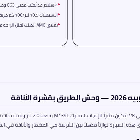
4 سلندر قد تُخيّب محبي G63 وصوته V8
الاستهلاك 10.5 لتر/100 كم مرتفع حضرياً
تعليق AMG الصلب يُقلل الراحة على الطرق السيئة