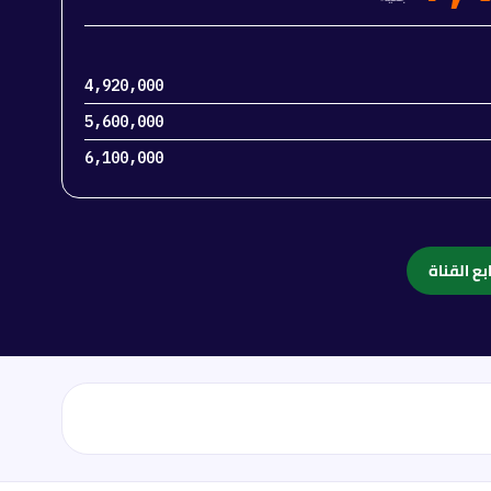
4,920,000
5,600,000
6,100,000
بع القناة