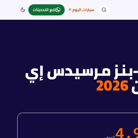
سيارات اليوم
تابع التحديثات
نز
مرسيدس إي
2026
4,
جنيه