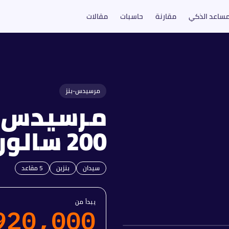
مساعد الذكي
مقارنة
حاسبات
مقالات
2
مرسيدس-بنز
مرسيدس-ب
200 سالون
سيدان
بنزين
5
مقاعد
يبدأ من
920,000