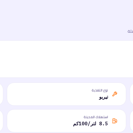
لة
نوع التغذية
تيربو
استهلاك المدينة
8.5 لتر/100كم