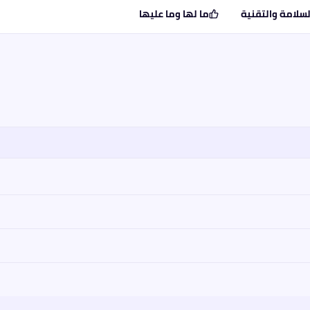
لسلامة والتقنية
ما لها وما عليها
حرك، القوة، العزم، ناقل الحركة، السعر.