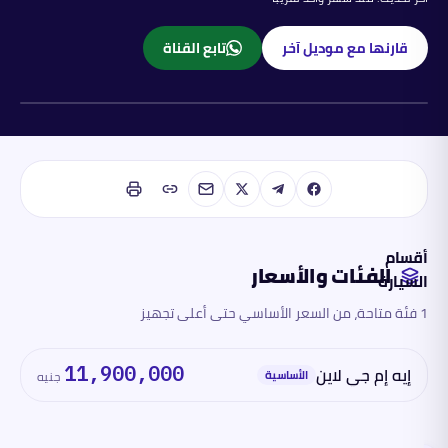
قارنها مع موديل آخر
تابع القناة
بنزين
أقسام
الفئات والأسعار
السيارة
1 فئة متاحة، من السعر الأساسي حتى أعلى تجهيز
الفئات
والأسعار
إيه إم جي لاين
11,900,000
الأساسية
جنيه
المحرك
والأداء