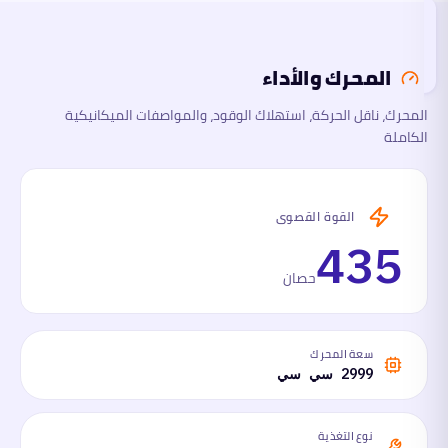
الأبعاد
تقرأ
هذا
القسم
المحرك والأداء
الآن
المحرك، ناقل الحركة، استهلاك الوقود، والمواصفات الميكانيكية
السلامة
الكاملة
والتقنية
ما
لها
القوة القصوى
وما
عليها
435
حصان
سعة المحرك
2999 سي سي
نوع التغذية