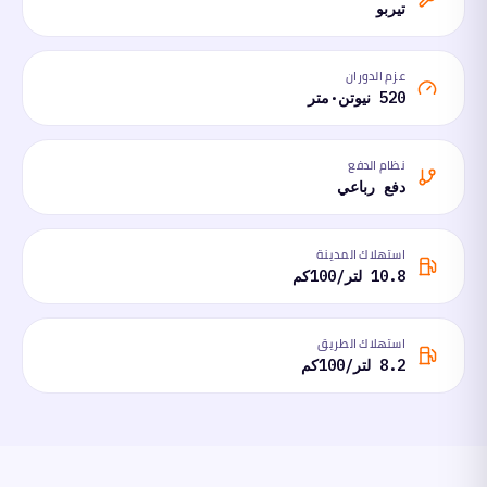
تيربو
عزم الدوران
520 نيوتن·متر
نظام الدفع
دفع رباعي
استهلاك المدينة
10.8 لتر/100كم
استهلاك الطريق
8.2 لتر/100كم