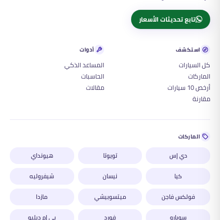
تابع تحديثات الأسعار
استكشف
أدوات
كل السيارات
المساعد الذكي
الماركات
الحاسبات
أرخص 10 سيارات
مقالات
مقارنة
الماركات
دي إس
تويوتا
هيونداي
كيا
نيسان
شيفروليه
فولكس فاجن
ميتسوبيشي
مازدا
سوبارو
فورد
بي إم دبليو