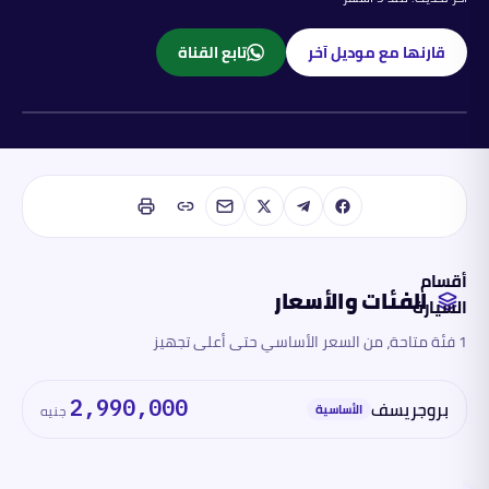
قارنها مع موديل آخر
تابع القناة
بنزين
أقسام
الفئات والأسعار
السيارة
1 فئة متاحة، من السعر الأساسي حتى أعلى تجهيز
الفئات
والأسعار
بروجريسف
2,990,000
الأساسية
جنيه
المحرك
والأداء