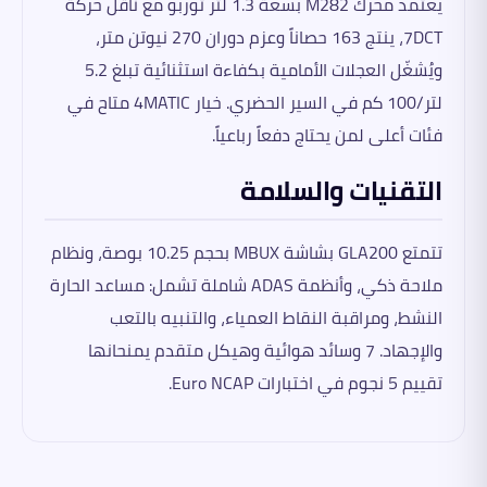
يعتمد محرك M282 بسعة 1.3 لتر توربو مع ناقل حركة
7DCT، ينتج 163 حصاناً وعزم دوران 270 نيوتن متر،
ويُشغّل العجلات الأمامية بكفاءة استثنائية تبلغ 5.2
لتر/100 كم في السير الحضري. خيار 4MATIC متاح في
فئات أعلى لمن يحتاج دفعاً رباعياً.
التقنيات والسلامة
تتمتع GLA200 بشاشة MBUX بحجم 10.25 بوصة، ونظام
ملاحة ذكي، وأنظمة ADAS شاملة تشمل: مساعد الحارة
النشط، ومراقبة النقاط العمياء، والتنبيه بالتعب
والإجهاد. 7 وسائد هوائية وهيكل متقدم يمنحانها
تقييم 5 نجوم في اختبارات Euro NCAP.