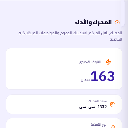
الأبعاد
تقرأ
هذا
القسم
المحرك والأداء
الآن
المحرك، ناقل الحركة، استهلاك الوقود، والمواصفات الميكانيكية
السلامة
الكاملة
والتقنية
ما
لها
القوة القصوى
وما
عليها
163
حصان
سعة المحرك
1332 سي سي
نوع التغذية