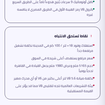
ناقل أوتوماتيك 9 سرعات يُتيح هدوءاً تاماً على الطريق السريع
باترول V8 رمز الهيبة الأول في الطريق المصري لا ينافسه
غيره
نقاط تستحق الانتباه
!
استهلاك وقود 18+ لتر / 100 كم في المدينة تكلفة تشغيل
مرتفعة جداً
سعر مرتفع يستهدف أعلى شريحة في السوق
حجم 5165 ملم وعرض 1980 ملم يجعل القيادة في القاهرة
تحدياً يومياً
تكلفة صيانة V8 5.6 لتر أعلى بكثير من V6 أو أي محرك صغير
بيئة التشريعات العالمية تتجه لتقليص V8 مما قد يؤثر على
القيمة المستقبلية