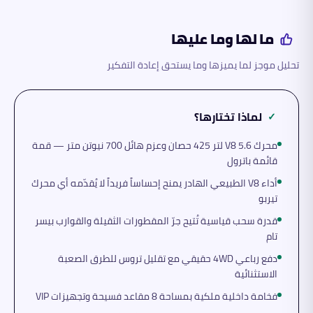
ما لها وما عليها
تحليل موجز لما يميزها وما يستحق إعادة التفكير
لماذا تختارها؟
✓
محرك V8 5.6 لتر 425 حصان وعزم هائل 700 نيوتن متر — قمة
قائمة باترول
أداء V8 الطبيعي الهادر يمنح إحساساً فريداً لا يُقدّمه أي محرك
تيربو
قدرة سحب قياسية تُتيح جرّ المقطورات الثقيلة والقوارب بيسر
تام
دفع رباعي 4WD حقيقي مع تقليل تروس للطرق الصعبة
الاستثنائية
فخامة داخلية ملكية بمساحة 8 مقاعد فسيحة وتجهيزات VIP