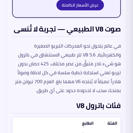
عرض الأسعار الكاملة
صوت V8 الطبيعي — تجربة لا تُنسى
في عالم يتحول نحو المحركات التيربو الصغيرة
والكهربائية، V8 5.6 لتر طبيعي الاستنشاق في باترول
هو شيء نادر متبقٍّ من عصر مختلف. 425 حصان بدون
تيربو تعني استجابة خطية سلسة في كل لحظة وصوتاً
هادراً عميقاً لا يُنتجه V6 مهما بلغ. العزم 700 نيوتن متر
يمنحك سحب لا تحدوده حدود على أي طريق.
فئات باترول V8
الفئة
الطابع