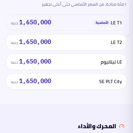
4 فئة متاحة، من السعر الأساسي حتى أعلى تجهيز
الفئات
والأسعار
تقرأ
1,650,000
LE T1
هذا
الأساسية
جنيه
القسم
الآن
1,650,000
LE T2
جنيه
المحرك
والأداء
LE تيتانيوم
1,650,000
جنيه
الأبعاد
1,650,000
SE PLT City
جنيه
السلامة
والتقنية
ما
لها
وما
عليها
المحرك والأداء