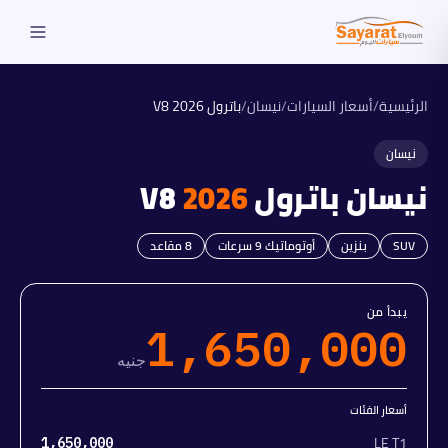
الرئيسية
/
أسعار السيارات
/
نيسان
/
باترول V8
2026
نيسان
نيسان
باترول V8
2026
SUV
بنزين
أوتوماتيك 9 سرعات
8
مقاعد
يبدأ من
1,650,000
جنيه
أسعار الفئات
LE T1
1,650,000