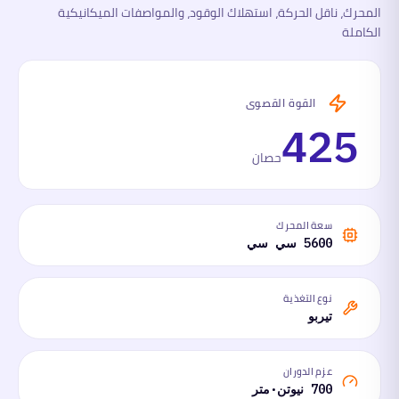
المحرك، ناقل الحركة، استهلاك الوقود، والمواصفات الميكانيكية
الكاملة
القوة القصوى
425
حصان
سعة المحرك
5600 سي سي
نوع التغذية
تيربو
عزم الدوران
700 نيوتن·متر