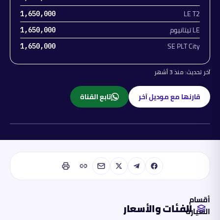
LE T2
1,650,000
LE تيتانيوم
1,650,000
SE PLT City
1,650,000
آخر تحديث:
منذ 3 أشهر
قارنها مع موديل آخر
تابع القناة
بنزين
أقسام
الفئات والأسعار
السيارة