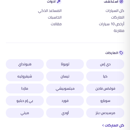
استكشف
أدوات
كل السيارات
المساعد الذكي
الماركات
الحاسبات
أرخص 10 سيارات
مقالات
مقارنة
الماركات
دي إس
تويوتا
هيونداي
كيا
نيسان
شيفروليه
فولكس فاجن
ميتسوبيشي
مازدا
سوبارو
فورد
بي إم دبليو
مرسيدس-بنز
أودي
ميني
كل الماركات