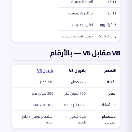
LE T1
الفئة الأساسية
LE T2
تجهيزات محسّنة
LE تيتانيوم
أعلى تجهيزات
SE PLT City
نسخة المدينة الفاخرة
V8 مقابل V6 — بالأرقام
العنصر
باترول V8
باترول V6
القدرة
425 حصان
316 حصان
العزم
700 نيوتن متر
386 نيوتن متر
الاستهلاك
~18+ لتر / 100
~16 لتر / 100
الاستخدام
قوة قصوى +
استخدام يومي + طرق
المثالي
هيبة
وعرة