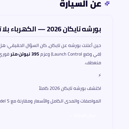
عن السيارة
بورشه تايكان 2026 — الكهرباء بلا تنازل على روح بورشه
حين أعلنت بورشه عن تايكان، كان السؤال الحقيقي: 
(في وضع Launch Control) وعزم
395 نيوتن·متر
فوري،
منعطف.
⚡
اكتشف بورشه تايكان 2026 كاملاً
المواصفات والمدى الكامل والأسعار ومقارنة مع Tesla Model S وEQS 500
عرض السيارة ←