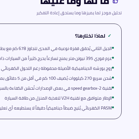
ما لها وما عليها
تحليل موجز لما يميزها وما يستحق إعادة التفكير
لماذا تختارها؟
✓
الجيل الثاني يُحقق قفزة نوعية في المدى تتجاوز 678 كم مع بطارية Performance Plus
عزم فوري 395 نيوتن·متر يمنح تسارعاً يحرج كثيراً من السيارات ذات المحركات الاحتراقية
روح بورشه الديناميكية الأصيلة محفوظة رغم التحول الكهربائي 
شحن سريع 270 كيلووات يُضيف 100 كم في أقل من 5 دقائق بمحطات DC
تقنية 2-speed gearbox في بعض الإصدارات تُحسّن الكفاءة بالسرعات العالية
الإطار متوافق مع تقنية V2H لتغذية المنزل من طاقة السيارة
PASM الكهربائي يُتيح ضبطاً ديناميكياً دقيقاً لا يستطيعه أي تعليق ميكانيكي تقليدي