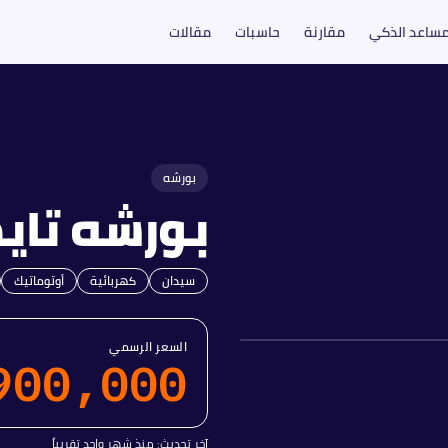
مساعد الذكي
مقارنة
حاسبات
مقالات
بورشه
بورشه
تاي
سيدان
كهربائية
أوتوماتيك
السعر الرسمي
900,000
آخر تحديث:
منذ شهر واحد تقريباً