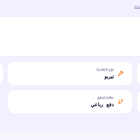
لة
نوع التغذية
تيربو
نظام الدفع
دفع رباعي