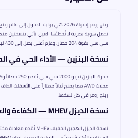
سي سي بقوة 204 حصان وعزم أعلى يصل إلى 430 نيوتن متر لكفاءة وقود أفضل — كلتاهما بناقل أوتوماتيك 8 سرعات ودفع رباعي AWD بسعر 5,660,000 جنيه.
نسخة البنزين — الأداء الحي في ال
عجلات AWD مما يمنح ثباتاً ممتازاً على الأس
رينج روفر في كل نسخها.
نسخة الديزل MHEV — الكفاءة والعزم معاً