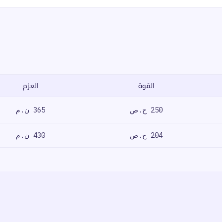
القوة
العزم
زم، ناقل الحركة، السعر.
250 ح.ص
365 ن.م
204 ح.ص
430 ن.م