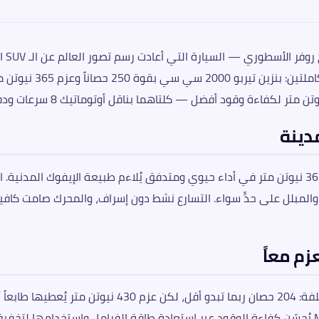
رينج
مدينة
فلت الجاف والمبلل على حدٍّ سواء. التسارع نشط دون إسراف، والمحرك صامت 
نسخة الديزل الهجين الخفيف MHEV تُقدم معادلة مختلفة: 
السيناريو الأكثر شيوعاً في القيادة اليومية. نظام MHEV يُحسّن كفاءة الوقود عبر استعادة طاقة ال