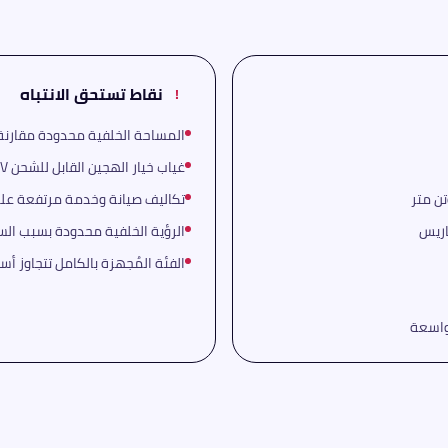
نقاط تستحق الانتباه
!
المساحة الخلفية محدودة مقارنة بمنافسين كـ 
غياب خيار الهجين القابل للشحن PHEV المتوفر لدى بعض المنافسين
تكاليف صيانة وخدمة مرتفعة عل
الرؤية الخلفية محدودة بسبب ال
الفئة المُجهزة بالكامل تتجاوز أ