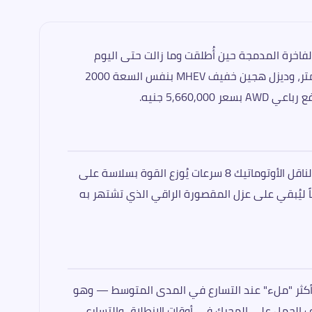
 روفر إيفوك 2026 هي بوابة الدخول إلى عالم رينج روفر الأسطوري — السيارة التي أعادت رسم تصور العالم عن الـ SUV الفاخرة المدمجة حين أُطلقت وما زالت حتى اليوم
تحمل هوية بصرية لا تُخطئها العين. تأتي بنسختين متكاملتين: بنزين تيربو 2000 سي سي بقوة 250 حصاناً وعزم 365 نيوتن متر، وديزل هجين خفيف MHEV بنفس السعة 2000
محرك البنزين تيربو 2000 سي سي يُقدم 250 حصاناً و365 نيوتن متر في أداء حيوي ومتدفق يُلاءم طبيعة الإيفوك المدنية. الناقل الأوتوماتيك 8 سرعات يُوزع القوة بسلاسة على
كافياً ليُبقي على عزل المقصورة الراقي الذي تشتهر به
204 حصان ربما تبدو أقل، لكن عزم 430 نيوتن متر يُعطيها طابعاً أكثر "ملء" عند التسارع في المدى المتوسط — وهو
فرامل واستخدامها لتخفيف الحمل على المحرك في أوقات الانطلاق والتسارع.