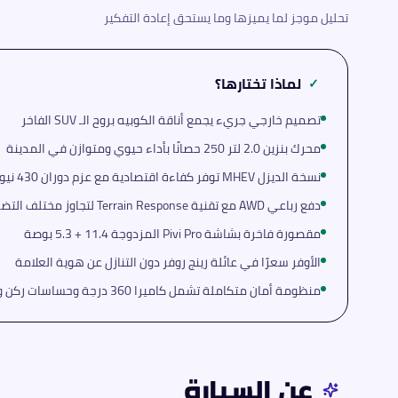
تحليل موجز لما يميزها وما يستحق إعادة التفكير
لماذا تختارها؟
✓
تصميم خارجي جريء يجمع أناقة الكوبيه بروح الـ SUV الفاخر
محرك بنزين 2.0 لتر 250 حصانًا بأداء حيوي ومتوازن في المدينة
نسخة الديزل MHEV توفر كفاءة اقتصادية مع عزم دوران 430 نيوتن متر
دفع رباعي AWD مع تقنية Terrain Response لتجاوز مختلف التضاريس
مقصورة فاخرة بشاشة Pivi Pro المزدوجة 11.4 + 5.3 بوصة
الأوفر سعرًا في عائلة رينج روفر دون التنازل عن هوية العلامة
منظومة أمان متكاملة تشمل كاميرا 360 درجة وحساسات ركن واسعة
عن السيارة