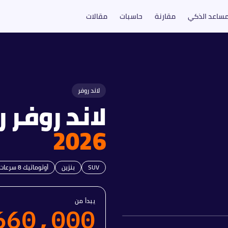
مساعد الذكي
مقارنة
حاسبات
مقالات
لاند روفر
لاند روفر
ر
2026
SUV
بنزين
أوتوماتيك 8 سرعات
يبدأ من
660,000