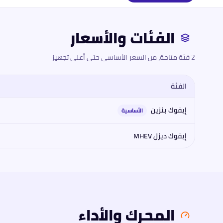
الفئات والأسعار
2 فئة متاحة، من السعر الأساسي حتى أعلى تجهيز
الفئة
مقارنة فئات
لاند روفر
رينج روفر إيفوك 2026
2026
: المحرك، القوة، الع
إيفوك بنزين
الأساسية
إيفوك ديزل MHEV
المحرك والأداء