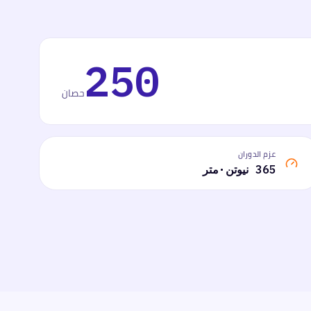
250
حصان
عزم الدوران
365 نيوتن·متر