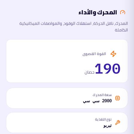
المحرك والأداء
الأبعاد
المحرك، ناقل الحركة، استهلاك الوقود، والمواصفات الميكانيكية
الكاملة
السلامة
والتقنية
ما
القوة القصوى
لها
وما
190
عليها
حصان
سعة المحرك
2000 سي سي
نوع التغذية
تيربو