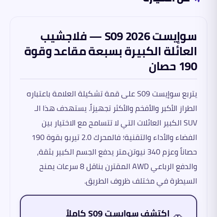
سوإيست S09 2026 — فلاجشيب
العائلة الكبيرة بسبعة مقاعد وقوة
190 حصان
يتربع سوإيست S09 على قمة تشكيلة العلامة باعتباره
الطراز الأكبر والأفخم والأكثر تجهيزاً. يستهدف هذا الـ
SUV الكبير العائلات التي لا تتسامح مع الاختيار بين
الفضاء والأداء والتقنية؛ فالمحرك 2.0 تيربو بقوة 190
حصاناً وعزم 340 نيوتن.متر يدفع الجسم الكبير بثقة،
والدفع الرباعي AWD المقترن بناقل 8 سرعات يمنح
السيطرة في مختلف ظروف الطريق.
🚗
اكتشف سوإيست S09 كاملاً