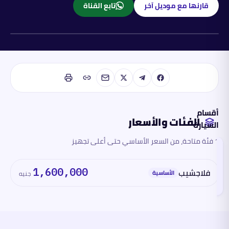
قارنها مع موديل آخر
تابع القناة
بنزين
أقسام
الفئات والأسعار
السيارة
1 فئة متاحة، من السعر الأساسي حتى أعلى تجهيز
الفئات
والأسعار
تقرأ
فلاجشيب
1,600,000
هذا
الأساسية
جنيه
القسم
الآن
المحرك
والأداء