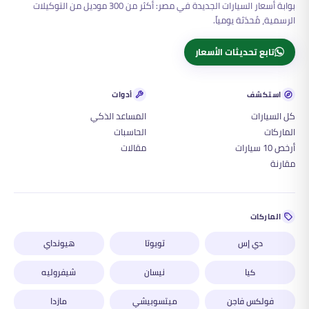
بوابة أسعار السيارات الجديدة في مصر: أكثر من 300 موديل من التوكيلات
الرسمية، مُحدّثة يومياً.
تابع تحديثات الأسعار
استكشف
أدوات
كل السيارات
المساعد الذكي
الماركات
الحاسبات
أرخص 10 سيارات
مقالات
مقارنة
الماركات
دي إس
تويوتا
هيونداي
كيا
نيسان
شيفروليه
فولكس فاجن
ميتسوبيشي
مازدا