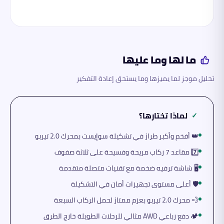
ما لها وما عليها
تحليل موجز لما يميزها وما يستحق إعادة التفكير
لماذا تختارها؟
✓
👑 أفخم وأكبر طراز في تشكيلة سوإيست بمحرك 2.0 تيربو
7️⃣ مقاعد 7 ركاب مريحة وفسيحة على ثلاثة صفوف
🖥️ شاشة ترفيه ضخمة مع تقنيات متصلة متقدمة
🛡️ أعلى مستوى تجهيزات أمان في التشكيلة
💨 محرك 2.0 تيربو بعزم ممتاز لحمل الركاب السبعة
🏕️ دفع رباعي AWD مثالي للرحلات الطويلة خارج الطرق