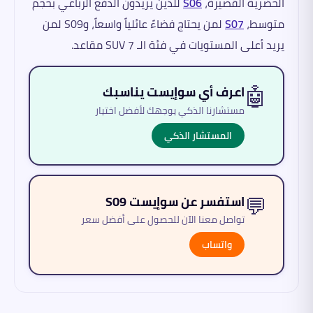
الحضرية القصيرة،
S06
للذين يريدون الدفع الرباعي بحجم
متوسط،
S07
لمن يحتاج فضاءً عائلياً واسعاً، وS09 لمن
يريد أعلى المستويات في فئة الـ SUV 7 مقاعد.
🤖
اعرف أي سوإيست يناسبك
مستشارنا الذكي يوجهك لأفضل اختيار
المستشار الذكي
💬
استفسر عن سوإيست S09
تواصل معنا الآن للحصول على أفضل سعر
واتساب