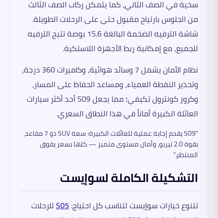
سخية في الصف الثاني، كما يتمكن ركاب الصف الثالث
من الجلوس بارتياح مقبول حتى على الرحلات الطويلة.
شاشة الترفيه الضخمة البالغة 15.6 بوصة تتيح الترفيه
للجميع، مع إمكانية ربط الأجهزة اللاسلكية.
نظام الأمان يشمل 7 وسائد هوائية، وكاميرات 360 درجة،
وتحذير النقطة العمياء، ومساعد الحفاظ على المسار،
وكروز كونترول تكيفي؛ مما يجعل S09 أحد أكثر سيارات
العائلة الكبيرة أماناً في هذا النطاق السعري.
"S09 يقدم إجابة عملية للعائلات الكبيرة: سعة SUV ذو 7 مقاعد،
بقوة 2.0 تيربو، وأمان مستوى متميز — كلها بسعر يفوق
المنتظر."
التشكيلة الكاملة لسوإيست
تتنوع خيارات سوإيست لتناسب كل احتياج:
S05
للرحلات