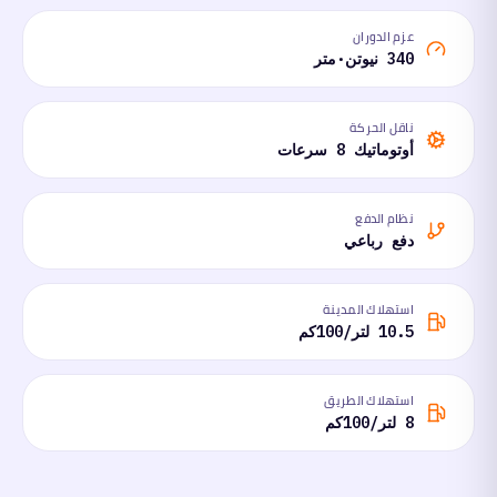
عزم الدوران
340 نيوتن·متر
ناقل الحركة
أوتوماتيك 8 سرعات
نظام الدفع
دفع رباعي
استهلاك المدينة
10.5 لتر/100كم
استهلاك الطريق
8 لتر/100كم