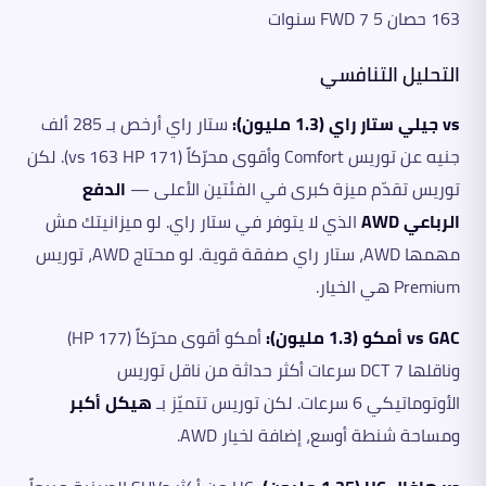
163 حصان FWD 7 5 سنوات
التحليل التنافسي
vs جيلي ستار راي (1.3 مليون):
ستار راي أرخص بـ 285 ألف
جنيه عن توريس Comfort وأقوى محرّكاً (171 vs 163 HP). لكن
توريس تقدّم ميزة كبرى في الفئتين الأعلى —
الدفع
الرباعي AWD
الذي لا يتوفر في ستار راي. لو ميزانيتك مش
مهمها AWD، ستار راي صفقة قوية. لو محتاج AWD، توريس
Premium هي الخيار.
vs GAC أمكو (1.3 مليون):
أمكو أقوى محرّكاً (177 HP)
وناقلها DCT 7 سرعات أكثر حداثة من ناقل توريس
الأوتوماتيكي 6 سرعات. لكن توريس تتميّز بـ
هيكل أكبر
ومساحة شنطة أوسع، إضافة لخيار AWD.