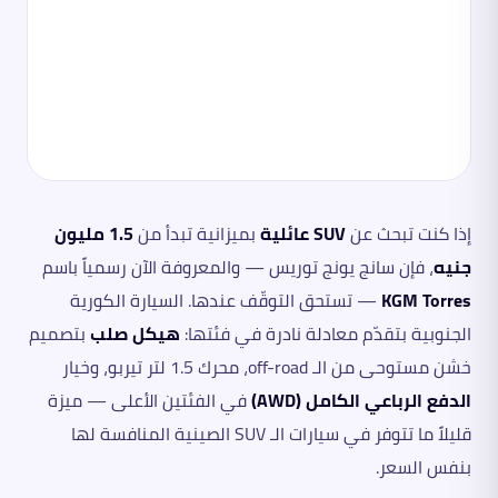
إذا كنت تبحث عن
SUV عائلية
بميزانية تبدأ من
1.5 مليون
جنيه
، فإن سانج يونج توريس — والمعروفة الآن رسمياً باسم
KGM Torres
— تستحق التوقّف عندها. السيارة الكورية
الجنوبية بتقدّم معادلة نادرة في فئتها:
هيكل صلب
بتصميم
خشن مستوحى من الـ off-road، محرك 1.5 لتر تيربو، وخيار
الدفع الرباعي الكامل (AWD)
في الفئتين الأعلى — ميزة
قليلاً ما تتوفر في سيارات الـ SUV الصينية المنافسة لها
بنفس السعر.