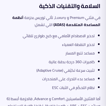
السلامة والتقنيات الذكية
في فئتي Premium و Luxury، تأتي توريس بحزمة
أنظمة
المساعدة المتقدمة (ADAS)
اللي تشمل:
تحذير الاصطدام الأمامي مع كبح طوارئ تلقائي
تحذير النقطة العمياء
مساعد تتبع المسار
كاميرات 360 درجة بدقة عالية
تثبيت سرعة تكيّفي (Adaptive Cruise)
مساعد بدء التحرك على المنحدرات
نظام التحكّم في الثبات ESC
أما الفئتين الأساسيتين Comfort و Advance، فالحزمة أبسط (6
وسائد + ABS + ESC + كاميرا خلفية)، لكنها كافية للاستخدام