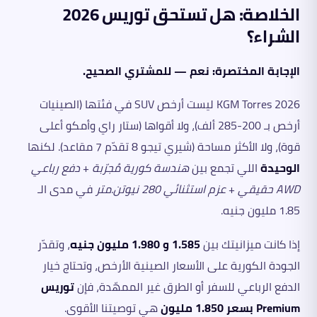
الخلاصة: هل تستحق توريس 2026
الشراء؟
الإجابة المختصرة: نعم — للمشتري الصحيح.
KGM Torres 2026 ليست أرخص SUV في فئتها (الصينيات
أرخص بـ 200-285 ألف)، ولا أقواها (ستار راي وأمكو أعلى
قوة)، ولا الأكثر مساحة (شيري تيجو 8 تقدّم 7 مقاعد). لكنها
الوحيدة
اللي تجمع بين
هندسة كورية مُجرّبة
+
دفع رباعي
AWD حقيقي
+
عزم استثنائي 280 نيوتن.متر
في مدى الـ
1.85 مليون جنيه.
إذا كانت ميزانيتك بين
1.585 و 1.980 مليون جنيه
، وتقدّر
الجودة الكورية على الأسعار الصينية الأرخص، وتحتاج خيار
الدفع الرباعي للسفر أو الطرق غير الممهّدة، فإن
توريس
Premium بسعر 1.850 مليون
هي توصيتنا الأقوى.