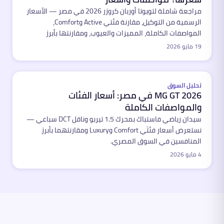
مراجعة شاملة لتويوتا أوربان كروزر 2026 في مصر — الأسعار
الرسمية من التوكيل، مقارنة فئتي Active وComfort،
المواصفات الكاملة، المميزات والعيوب، ومقارنتها بأبرز
المنافسين في سوق الكروس أوفر المدمجة.
19 مايو 2026
مميّز
تحليل السوق
MG GT 2026 في مصر: أسعار الفئات
والمواصفات الكاملة
سيدان رياضي فاستباك بمحرك 1.5 تيربو وناقل DCT سباعي —
نستعرض أسعار فئتَي Comfort وLuxury ومقارنتهما بأبرز
المنافسين في السوق المصري.
4 مايو 2026