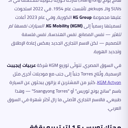
سانج يونج (SsangYong) ماركة كورية جنوبية متخصّصة في الـ
SUVs والـ pickups، تأسّست عام 1954. في 2022 استحوذت
عليها مجموعة
KG Group
الكورية، وفي عام 2023 أعادت
تسميتها رسمياً إلى
KG Mobility (KGM)
.
السيارات نفسها لم
تتغيّر
— نفس المصانع، نفس الهندسة، نفس فلسفة
التصميم — لكن الاسم التجاري الجديد يعكس إعادة الإطلاق
وتجديد الهوية.
في السوق المصري، تتولّى توزيع KGM شركة
عربيات إيجيبت
الرسمية، وتُتاح Torres جنباً إلى جنب مع موديلات أخرى مثل
KGM Actyon
. كثير من المشترين لا يزالون يبحثون عن السيارة
باسم "سانج يونج توريس" أو "Ssangyong Torres" — وهذا
طبيعي، فالاسم التجاري الأصلي ما زال أكثر شهرة في السوق
العربي.
محرّك توريس: 1.5 لتر تيربو بقوّة