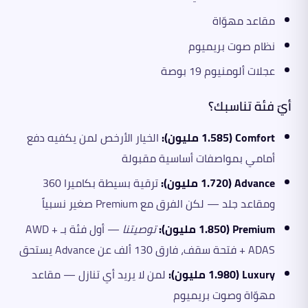
مقاعد مهوّاة
نظام صوت بريميوم
عجلات ألومنيوم 19 بوصة
أيّ فئة تناسبك؟
Comfort (1.585 مليون):
الخيار الأرخص لمن يكفيه دفع
أمامي بمواصفات أساسية مقبولة
Advance (1.720 مليون):
ترقية بسيطة بكاميرا 360
ومقاعد جلد — لكن الفرق مع Premium صغير نسبياً
Premium (1.850 مليون):
توصيتنا
— أول فئة بـ AWD +
ADAS + فتحة سقف، فارق 130 ألف عن Advance يستحق
Luxury (1.980 مليون):
لمن لا يريد أي تنازل — مقاعد
مهوّاة وصوت بريميوم