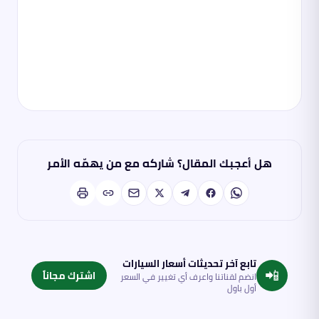
هل أعجبك المقال؟ شاركه مع من يهمّه الأمر
تابع آخر تحديثات أسعار السيارات
📲
اشترك مجاناً
انضم لقناتنا واعرف أي تغيير في السعر
أول باول