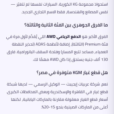
استحواذ مجموعة KG الكورية. السيارات نفسها لم تتغيّر —
نفس المصانع والهندسة، فقط الاسم التجاري الجديد.
ما الفرق الجوهري بين الفئة الثانية والثالثة؟
الفرق الأكبر هو
الدفع الرباعي AWD
اللي يُقدَّم لأول مرة في
فئة Premium (الثالثة)، إضافة لأنظمة ADAS (تحذير النقطة
العمياء، مساعد تتبع المسار) وفتحة السقف البانورامية. فارق
130 ألف جنيه يستحق إذا كان AWD مهمًا لك.
هل قطع غيار KGM متوفرة في مصر؟
نعم. شركة عربيات إيجيبت — الوكيل الرسمي — لديها شبكة
قطع غيار في القاهرة والإسكندرية وبعض المحافظات الكبرى.
أسعار قطع الغيار معقولة مقارنة بالماركات اليابانية، لكنها
أعلى من الماركات الصينية بنحو 15-20%.