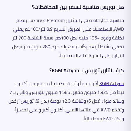
هل توريس مناسبة للسفر بين المحافظات؟
مناسبة جداً، خاصة في الفئتين Premium و Luxury بنظام
AWD. الاستهلاك على الطريق السريع 8.9 لتر/100كم يعني
تكلفة وقود ~196 جنيه لكل 100كم. سعة الشنطة 700 لتر
تكفي لشنط أربعة ركّاب بسهولة. عزم 280 نيوتن.متر يجعل
التجاوز على السرعات العالية مريحاً.
كيف تقارن توريس بـ KGM Actyon؟
KGM Actyon
أكبر حجماً وأحدث تصميماً من توريس. أكتيون
تبدأ من 1.925 مليون مقابل 1.585 مليون لتوريس، وتأتي بـ 7
وسائد هواء (بدل 6) وشاشة 12.3 بوصة (بدل 9). توريس أرخص
وتقدّم AWD في فئاتها الأعلى، أكتيون أكبر وأعلى تجهيزاً
ولكن FWD فقط حالياً.