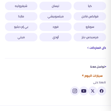
كيا
نيسان
شيفروليه
فولكس فاجن
ميتسوبيشي
مازدا
سوبارو
فورد
بي إم دبليو
مرسيدس-بنز
أودي
ميني
كل الماركات
تواصل معنا
سيارات اليوم
تابعنا على