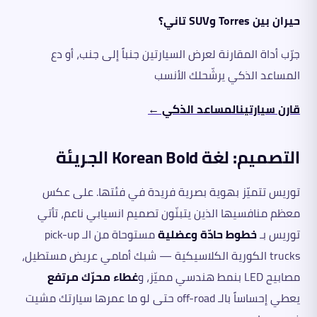
حيران بين Torres وSUV تاني؟
جرّب أداة المقارنة لعرض السيارتين جنباً إلى جنب، أو دع
المساعد الذكي يرشّحلك الأنسب
قارن سيارتين
المساعد الذكي ←
التصميم: لغة Korean Bold الجريئة
توريس تتميّز بهوية بصرية فريدة في فئتها. على عكس
معظم منافسيها الذين يتبنّون تصميم انسيابي ناعم، تأتي
توريس بـ
خطوط حادّة وعضلية
مستوحاة من الـ pick-up
trucks الكورية الكلاسيكية — شبك أمامي عريض مستطيل،
مصابيح LED بنمط هندسي مميّز، و
غطاء محرّك مرتفع
يعطي إحساساً بالـ off-road حتى لو ما عمرها سيارتك مشيت