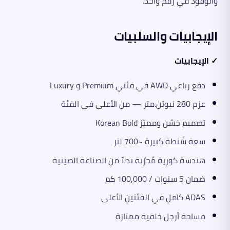
والوقود في رقم واحد.
الإيجابيات والسلبيات
✓ الإيجابيات
دفع رباعي AWD في فئتي Premium و Luxury
عزم 280 نيوتن.متر — من الأعلى في الفئة
تصميم خشن ومميّز Korean Bold
سعة شنطة كبيرة ~700 لتر
هندسة كورية مُجرّبة بدلاً من الصناعة الصينية
ضمان 5 سنوات / 100,000 كم
ADAS كامل في الفئتين الأعلى
مساحة أرجل خلفية ممتازة