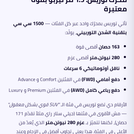
معتبرة
تأتي توريس بمحرّك واحد عبر كل الفئات —
1500 سي سي
بتقنية الشحن التوربيني
، يولّد:
163 حصان
أقصى قوة
280 نيوتن.متر
أقصى عزم
ناقل أوتوماتيكي 6 سرعات
دفع أمامي (FWD)
في الفئتين Comfort و Advance
دفع رباعي كامل (AWD)
في الفئتين Premium و Luxury
الأرقام دي تضع توريس في فئة الـ
"SUV قوي بشكل معقول"
— مش الأقوى في فئتها (جيلي ستار راي مثلاً تقدّم 171
حصان)، لكنها تتميّز بـ
عزم 280 نيوتن.متر
الذي يُعدّ من
الأعلى في الفئة. هذا يعني تجاوب أفضل في الزحام وعند