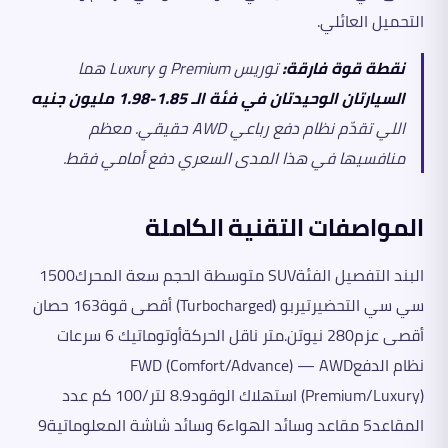
التحميل العائلي.
نقطة قوة فارقة:
توريس Premium و Luxury هما
السيارتان الوحيدتان في فئة الـ 1.85-1.98 مليون جنيه
اللي تقدّم نظام دفع رباعي AWD حقيقي. معظم
منافسيها في هذا المدى السعري دفع أمامي فقط.
المواصفات التقنية الكاملة
البند التفصيل الفئةSUV متوسطة الحجم سعة المحرك1500
سي سي التحضيرتيربو (Turbocharged) أقصى قوة163 حصان
أقصى عزم280 نيوتن.متر ناقل الحركةأوتوماتيك 6 سرعات
نظام الدفعFWD (Comfort/Advance) — AWD
(Premium/Luxury) استهلاك الوقود8.9 لتر/100 كم عدد
المقاعد5 مقاعد وسائد الهواء6 وسائد شاشة المعلوماتية9