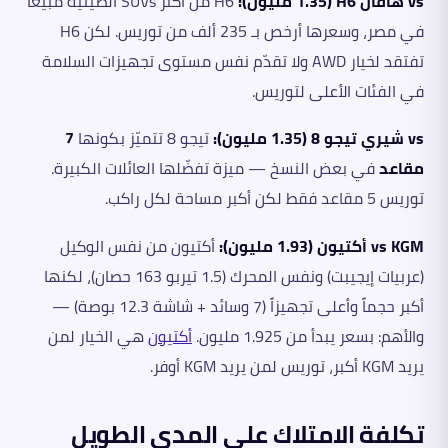
vs هافال H6 (1.35 مليون):
H6 من أكثر SUVs الصينية مبيعاً
في مصر، وسعرها أرخص بـ 235 ألف من توريس. لكن H6
تفتقد لخيار AWD ولا تقدّم نفس مستوى تجهيزات السلامة
في الفئات الأعلى لتوريس.
vs شيري تيجو 8 (1.35 مليون):
تيجو 8 تتميّز بكونها
7
مقاعد
في بعض النسخ — ميزة تفضّلها العائلات الكبيرة.
توريس 5 مقاعد فقط لكن أكبر مساحة لكل راكب.
vs KGM أكتيون (1.93 مليون):
أكتيون من نفس الوكيل
(عربيات إيجيبت) ونفس المحرك (1.5 تيربو 163 حصان)، لكنها
أكبر حجماً وأعلى تجهيزاً (7 وسائد + شاشة 12.3 بوصة) —
والأهم: بسعر يبدأ من 1.925 مليون.
أكتيون
هي الخيار لمن
يريد KGM أكبر، توريس لمن يريد KGM أوفر.
تكلفة الامتلاك على المدى الطويل