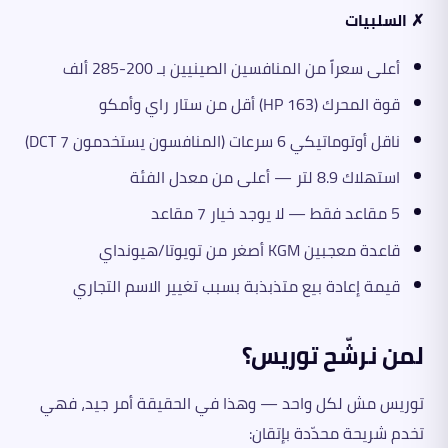
✗ السلبيات
أعلى سعراً من المنافسين الصينيين بـ 200-285 ألف
قوة المحرك (163 HP) أقل من ستار راي وأمكو
ناقل أوتوماتيكي 6 سرعات (المنافسون يستخدمون DCT 7)
استهلاك 8.9 لتر — أعلى من معدل الفئة
5 مقاعد فقط — لا يوجد خيار 7 مقاعد
قاعدة معجبين KGM أصغر من تويوتا/هيونداي
قيمة إعادة بيع متذبذبة بسبب تغيير الاسم التجاري
لمن نرشّح توريس؟
توريس مش لكل واحد — وهذا في الحقيقة أمر جيد، فهي
تخدم شريحة محدّدة بإتقان: