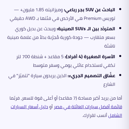
الباحث عن SUV بجر رباعي:
وميزانيته 1.85 مليون+ —
توريس Premium هي الأرخص في فئتها بـ AWD حقيقي
المتردّد بين الـ SUVs الصينية:
ويبحث عن بديل كوري
بسعر متقارب — جودة كورية مُجرّبة بدلاً من علامة صينية
ناشئة
الأسرة الصغيرة (4 أفراد):
5 مقاعد + شنطة 700 لتر
تكفي لاستخدام عائلي يومي وسفر متوسط
عشّاق التصميم الجريء:
الذين يريدون سيارة "تتميّز" في
الشارع
أما من يريد أكبر مساحة (7 مقاعد) أو أعلى قوة للسعر، فربّما
قائمة أفضل سيارات العائلة في مصر
أو
دليل أسعار السيارات
الشامل
أنسب لقرارك.