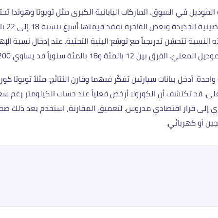
سنوياً
النسبة تتحسّن تدريجياً مع توسّع البنية التحتية. عند إدخال نسبة ا
وياً قد يساوي 200 ألف جنيه فارقاً على خمس سنوات.
95 ألف لكن باستهلاك 8 لتر وإهلاك أعلى. قد تكتشف أن الكورولا أرخص فعلياً عند حساب الك
 إلى قرار اقتصادي مدروس. لتعميق المقارنة، استخدم بعد ذلك صفحة
جين أو كهربائي.