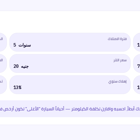
فترة الامتلاك
ال
5 سنوات
سعر اللتر
ال
20 جنيه
إهلاك سنوي
تك
13%
بطأ، احسبه واقارن تكلفة الكيلومتر — أحياناً السيارة "الأغلى" تكون أرخص فعل