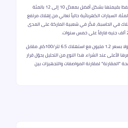
معدّلات الإهلاك تختلف بحسب الماركة والفئة وموثوقية الموديل في السوق. الماركات اليابانية الكبرى مثل تويوتا وهوندا تحتفظ بقيمتها بشكل أفضل بمعدّل 10 إلى 12 بالمئة
، الكورية متوسّطة في حدود 13 إلى 16 بالمئة، الصينية الجديدة وبعض الفاخرة تفقد قيمتها أسرع بنسبة 18 إلى 22 بالمئة. السيارات الكهربائية حالياً تعاني من إهلاك مرتفع
لإهلاك في الحاسبة، فكّر في شعبية الماركة على المدى
استخدم الحاسبة كأداة مقارنة وليس فقط لحساب سيارة واحدة. أدخل بيانات سيارتين تفكّر فيهما وقارن النتائج: مثلاً تويوتا كورولا بسعر 1.2 مليون مع استهلاك 6.5 لتر/100كم، مقابل
يلومتر رغم سعرها الأعلى عند الشراء. هذا النوع من التحليل يحوّل قرار
 "المقارنة" لمقارنة المواصفات والتجهيزات بين