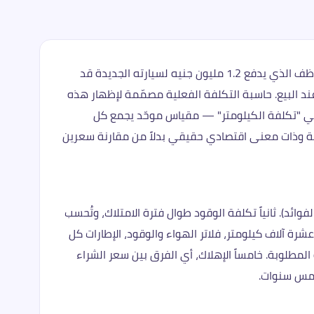
تكلفة امتلاك السيارة لا تنحصر في سعر الشراء فقط، وهذا هو الخطأ الذي يقع فيه أغلب المشترين في السوق المصري. الموظف الذي يدفع 1.2 مليون جنيه لسيارته الجديدة قد
على شكل وقود وصيانة وتأمين، وفقد 400 ألف من قيمة السيارة عند البيع. حاسبة التكلفة الفعلية مصمّمة لإظهار هذه
ة هي "تكلفة الكيلومتر" — مقياس موحّد يجمع كل
لمقطوعة، مما يجعل المقارنة بين سيارة بسعر 800 ألف وأخرى بسعر 1.5 مليون منطقية وذات معنى اقتصادي حقيقي بدلاً من مقارنة سعرين
ائد). ثانياً تكلفة الوقود طوال فترة الامتلاك، وتُحسب
رة آلاف كيلومتر، فلاتر الهواء والوقود، الإطارات كل
ف جنيه حسب فئة السيارة وطبيعة التغطية المطلوبة. خامساً الإهلاك، أي الفرق بين سعر الشراء