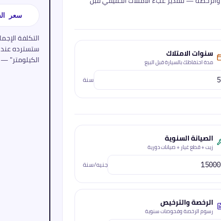
 والرخصة — لتقدير عبء الامتلاك الحقيقي قبل
سعر الش
التكلفة الإجما
ستسترده عند ا
سنوات الامتلاك
الكيلومتر" — 
مدة احتفاظك بالسيارة قبل البيع
سنة
الصيانة السنوية
زيت + قطع غيار + صيانات دورية
جنيه/سنة
الرخصة والترخيص
رسوم الرخصة وفحوصات سنوية