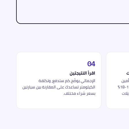
04
ك
اقرأ النتيجتين
أمين
الإجمالي يوضّح كم ستدفع، وتكلفة
السنوي، ونسبة الإهلاك (متوسط 12-18%
الكيلومتر تساعدك على المقارنة بين سيارتين
يلات
بسعر شراء مختلف.