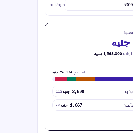
جنيه/سنة
فعلية
وات:
1,568,000 جنيه
المجموع:
26,134 جنيه
وقود
2,800 جنيه
11
%
تأمين
1,667 جنيه
6
%