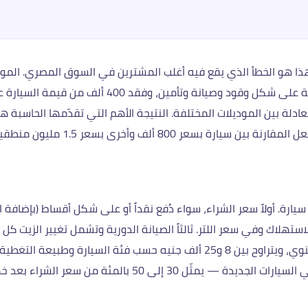
يكتشف بعد خمس سنوات أنه دفع 700 ألف جنيه إضافية 
عادلة بين الموديلات المختلفة. النتيجة الأهم التي تقدّمها الحاسب
المصروفات ويقسّمها على المسافة ا
ة. أولاً سعر الشراء، سواء دُفع نقداً أو على شكل أقساط (بإضافة الفو
لاك وفي سعر اللتر. ثالثاً الصيانة الدورية وتشمل تغيير الزيت كل عش
أربعين ألف كيلومتر، والفحص السنوي. رابعاً التأمين السنوي، ويتراوح بين 8 و25 أل
 إلى 50 بالمئة من سعر الشراء بعد خمس سنوات.