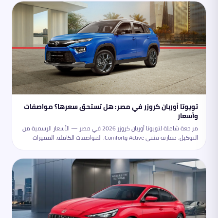
تويوتا أوربان كروزر في مصر: هل تستحق سعرها؟ مواصفات
وأسعار
مراجعة شاملة لتويوتا أوربان كروزر 2026 في مصر — الأسعار الرسمية من
التوكيل، مقارنة فئتي Active وComfort، المواصفات الكاملة، المميزات
والعيوب، ومقارنتها بأبرز المنافسين في سوق الكروس أوفر المدمجة.