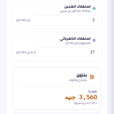
استهلاك الهجين
عادةً 30-45% أقل من البنزين
لتر/100كم
استهلاك الكهربائي
بالكيلوواط لكل 100كم
ك.و.س/100كم
بنزين
تقليدي ومألوف
شهرياً
3,560 جنيه
≈
42,720 جنيه
سنوياً