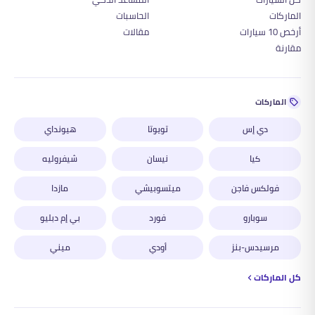
الماركات
الحاسبات
أرخص 10 سيارات
مقالات
مقارنة
الماركات
دي إس
تويوتا
هيونداي
كيا
نيسان
شيفروليه
فولكس فاجن
ميتسوبيشي
مازدا
سوبارو
فورد
بي إم دبليو
مرسيدس-بنز
أودي
ميني
كل الماركات