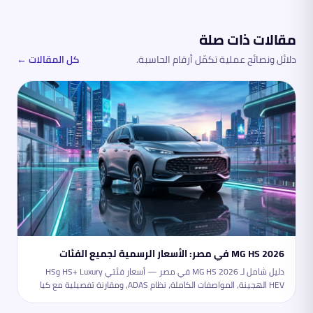
مقالات ذات صلة
دلائل ونصائح عملية تكمّل أرقام الحاسبة.
كل المقالات ←
MG HS 2026 في مصر: الأسعار الرسمية لجميع الفئات
دليل شامل لـ MG HS 2026 في مصر — أسعار فئتي HS+ Luxury وHS
HEV الهجينة، المواصفات الكاملة، نظام ADAS، ومقارنة تفصيلية مع كيا
سبورتاج وهيونداي توسان. كل ما تحتاجه قبل الشراء.