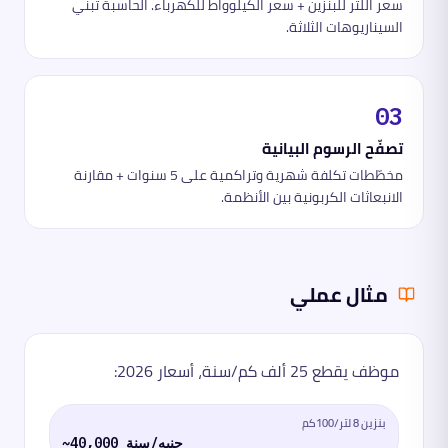
سعر اللتر للبنزين + سعر الكيلوواط للكهرباء. الحاسبة تبني
السيناريوهات الثلاثة.
03
تصفّح الرسوم البيانية
مخطّطات تكلفة شهرية وتراكمية على 5 سنوات + مقارنة
الانبعاثات الكربونية بين الأنظمة.
مثال عملي
موظف يقطع 25 ألف كم/سنة، أسعار 2026:
بنزين 8 لتر/100كم
~40,000 جنيه/سنة