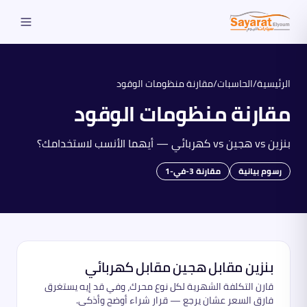
الرئيسية
/
الحاسبات
/
مقارنة منظومات الوقود
مقارنة منظومات الوقود
بنزين vs هجين vs كهربائي — أيهما الأنسب لاستخدامك؟
رسوم بيانية
مقارنة 3-في-1
بنزين مقابل هجين مقابل كهربائي
قارن التكلفة الشهرية لكل نوع محرك، وفي قد إيه يستغرق
فارق السعر عشان يرجع — قرار شراء أوضح وأذكى.