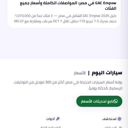
GAC Empow في مصر: المواصفات الكاملة وأسعار جميع
الفئات
دليل GAC Empow 2026 الشامل في مصر — 3 فئات تبدأ من 1,070,000
جنيه، محرك 1.5 تيربو 170 حصان، ناقل DCT 7 سرعات، ومقارنة مع MG GT
وكورولا.
سيارات اليوم
|
الأسعار
بوابة أسعار السيارات الجديدة في مصر: أكثر من 300 موديل من التوكيلات
الرسمية، مُحدّثة يومياً.
تابع تحديثات الأسعار
استكشف
أدوات
كل السيارات
المساعد الذكي