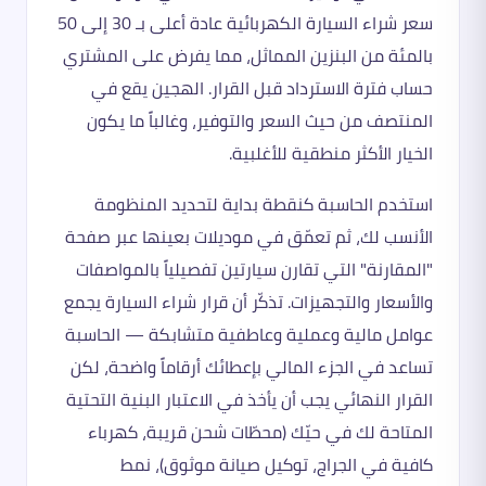
سعر شراء السيارة الكهربائية عادة أعلى بـ 30 إلى 50
بالمئة من البنزين المماثل، مما يفرض على المشتري
حساب فترة الاسترداد قبل القرار. الهجين يقع في
المنتصف من حيث السعر والتوفير، وغالباً ما يكون
الخيار الأكثر منطقية للأغلبية.
استخدم الحاسبة كنقطة بداية لتحديد المنظومة
الأنسب لك، ثم تعمّق في موديلات بعينها عبر صفحة
"المقارنة" التي تقارن سيارتين تفصيلياً بالمواصفات
والأسعار والتجهيزات. تذكّر أن قرار شراء السيارة يجمع
عوامل مالية وعملية وعاطفية متشابكة — الحاسبة
تساعد في الجزء المالي بإعطائك أرقاماً واضحة، لكن
القرار النهائي يجب أن يأخذ في الاعتبار البنية التحتية
المتاحة لك في حيّك (محطّات شحن قريبة، كهرباء
كافية في الجراج، توكيل صيانة موثوق)، نمط