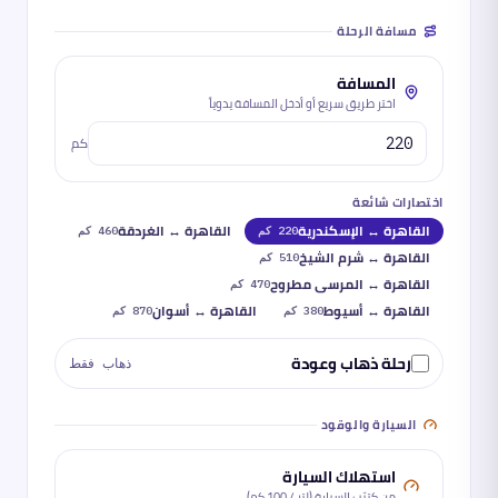
مسافة الرحلة
المسافة
اختر طريق سريع أو أدخل المسافة يدوياً
كم
اختصارات شائعة
القاهرة ↔ الإسكندرية
القاهرة ↔ الغردقة
220
كم
460
كم
القاهرة ↔ شرم الشيخ
510
كم
القاهرة ↔ المرسى مطروح
470
كم
القاهرة ↔ أسيوط
القاهرة ↔ أسوان
380
كم
870
كم
رحلة ذهاب وعودة
ذهاب فقط
السيارة والوقود
استهلاك السيارة
من كتيّب السيارة (لتر / 100 كم)