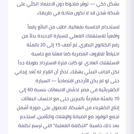
بشكل ذكي — توفّر ملحوظ دون الاعتماد الكلّي على
شبكة شحن قد لا تكون متاحة في طريقك.
لاستخدام الحاسبة بفعالية، اطلب من البائع رقماً
واقعياً للاستهلاك الفعلي للسيارة الجديدة بدلاً من
رقم الكتالوج النظري، ثم أضف 15 إلى 20 بالمئة
احتياطاً للظروف المصرية كما فعلنا مع حاسبة
الاستهلاك العادي. لو كانت فترة الاسترداد طويلة جداً
لكن الجانب البيئي يهمّك، تذكّر أن القرار له بُعد إيجابي
حتى لو لم يكن الأرخص اقتصادياً — السيارة
الكهربائية في مصر تخفّض الانبعاثات بنسبة 60 إلى
70 بالمئة مقارنةً بالبنزين حتى مع احتساب انبعاثات
إنتاج الكهرباء من الشبكة. للحصول على صورة أشمل
تجمع الوقود مع الصيانة والإهلاك والتأمين، استخدم
بعد ذلك حاسبة "التكلفة الفعلية" التي ترسم تكلفة