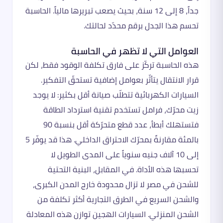
جداً، 8 إلى 12 سنة، بحيث يصعب تبريرها مالياً. الحاسبة
تحسم هذا الجدل برقم محدّد لحالتك.
العوامل التي لا تظهر في الحاسبة
هذه الحاسبة تركّز على فارق تكلفة الوقود فقط، لكن
قرار الانتقال يتأثّر بعوامل إضافية تستحقّ التفكير.
السيارات الكهربائية تتطلّب صيانة أقل بكثير: لا يوجد
زيت محرّك، فرامل تستخدم تقنية استرداد الطاقة
فتستهلك أبطأ، عدد قطع متحرّكة أقل بنسبة 90
بالمئة مقارنةً بمحرّك الاحتراق الداخلي. هذا قد يوفّر 5
إلى 10 آلاف جنيه سنوياً على المدى الطويل لا
تحسبها هذه الأداة. في المقابل، البنية التحتية
للشحن في مصر لا تزال محدودة خارج المدن الكبرى،
والشحن السريع في الطرق التجارية أكثر تكلفة من
الشحن المنزلي. السيارات الهجين توازن هذه المعادلة