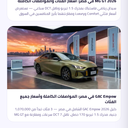
MG GT 2026 في مصر: أسعار الفئات والمواصفات الكاملة
سيدان رياضي فاستباك بمحرك 1.5 تيربو وناقل DCT سباعي — نستعرض
أسعار فئتَي Comfort وLuxury ومقارنتهما بأبرز المنافسين في السوق
المصري.
GAC Empow في مصر: المواصفات الكاملة وأسعار جميع
الفئات
دليل GAC Empow 2026 الشامل في مصر — 3 فئات تبدأ من 1,070,000
جنيه، محرك 1.5 تيربو 170 حصان، ناقل DCT 7 سرعات، ومقارنة مع MG GT
وكورولا.