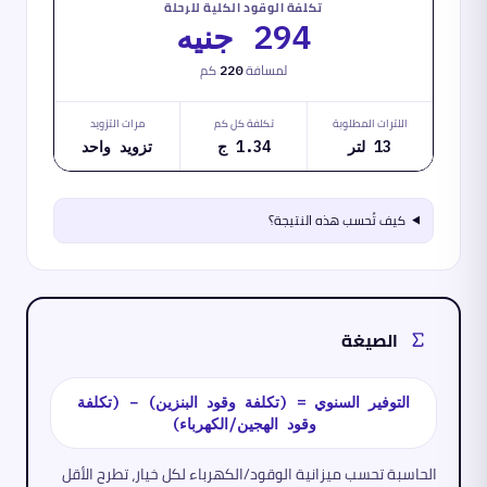
تكلفة الوقود الكلية للرحلة
294 جنيه
لمسافة
كم
220
اللترات المطلوبة
تكلفة كل كم
مرات التزويد
13 لتر
1.34 ج
تزويد واحد
كيف تُحسب هذه النتيجة؟
الصيغة
التوفير السنوي = (تكلفة وقود البنزين) − (تكلفة
وقود الهجين/الكهرباء)
الحاسبة تحسب ميزانية الوقود/الكهرباء لكل خيار، تطرح الأقل