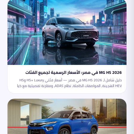
MG HS 2026 في مصر: الأسعار الرسمية لجميع الفئات
دليل شامل لـ MG HS 2026 في مصر — أسعار فئتي HS+ Luxury وHS
HEV الهجينة، المواصفات الكاملة، نظام ADAS، ومقارنة تفصيلية مع كيا
سبورتاج وهيونداي توسان. كل ما تحتاجه قبل الشراء.