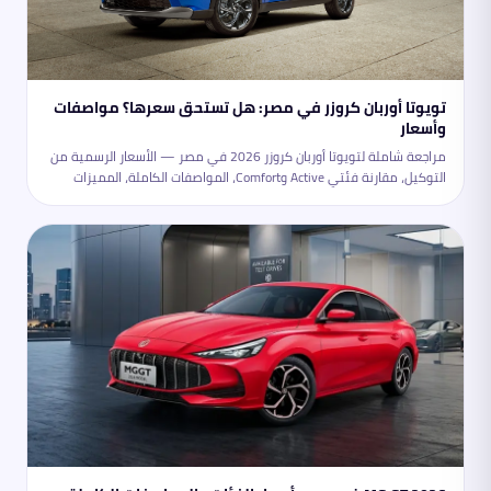
تويوتا أوربان كروزر في مصر: هل تستحق سعرها؟ مواصفات
وأسعار
مراجعة شاملة لتويوتا أوربان كروزر 2026 في مصر — الأسعار الرسمية من
التوكيل، مقارنة فئتي Active وComfort، المواصفات الكاملة، المميزات
والعيوب، ومقارنتها بأبرز المنافسين في سوق الكروس أوفر المدمجة.