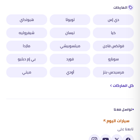
الماركات
دي إس
تويوتا
هيونداي
كيا
نيسان
شيفروليه
فولكس فاجن
ميتسوبيشي
مازدا
سوبارو
فورد
بي إم دبليو
مرسيدس-بنز
أودي
ميني
كل الماركات
تواصل معنا
سيارات اليوم
تابعنا على