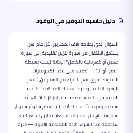
دليل
حاسبة التوفير في الوقود
السؤال الذي يطرحه آلاف المصريين كل عام: هل
يستحق الانتقال من سيارة بنزين تقليدية إلى سيارة
هجين أو كهربائية بالكامل؟ الإجابة ليست بسيطة
"نعم" أو "لا" — تعتمد على عدد الكيلومترات
السنوية، فارق سعر الشراء بين السيارتين، أسعار
الوقود الحالية، وفترة الامتلاك المخطّطة. حاسبة
التوفير في الوقود مصمّمة لتجاوز الإجابات العامّة
وتقديم رقم محدّد لحالتك أنت بالذات: كم ستوفّر سنوياً،
وكم ستحتاج من السنوات لاستعادة فارق السعر الذي
ستدفعه عند الشراء. هذه المعلومة الأخيرة — فترة
الاسترداد — هي المؤشّر الأهم لاتخاذ القرار بشكل