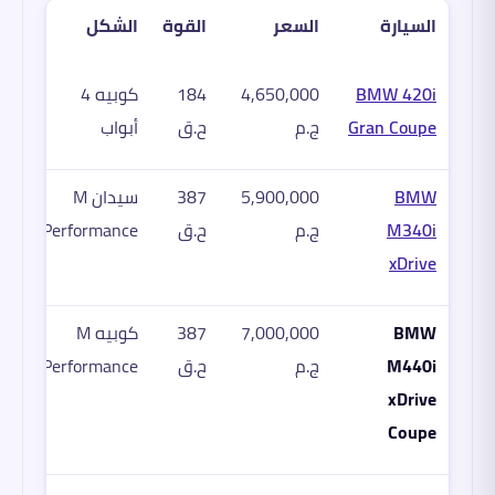
السيارة
السعر
القوة
الشكل
BMW 420i
4,650,000
184
كوبيه 4
Gran Coupe
ج.م
ح.ق
أبواب
BMW
5,900,000
387
سيدان M
M340i
ج.م
ح.ق
Performance
xDrive
BMW
7,000,000
387
كوبيه M
M440i
ج.م
ح.ق
Performance
xDrive
Coupe