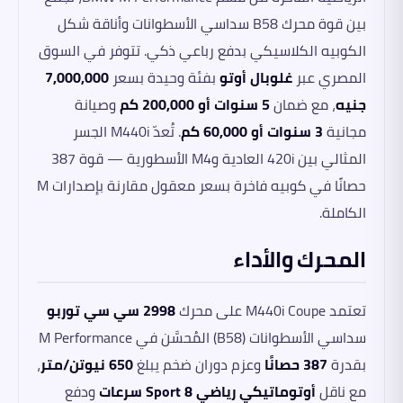
بين قوة محرك B58 سداسي الأسطوانات وأناقة شكل
الكوبيه الكلاسيكي بدفع رباعي ذكي. تتوفر في السوق
المصري عبر
غلوبال أوتو
بفئة وحيدة بسعر
7,000,000
جنيه
، مع ضمان
5 سنوات أو 200,000 كم
وصيانة
مجانية
3 سنوات أو 60,000 كم
. تُعدّ M440i الجسر
المثالي بين 420i العادية وM4 الأسطورية — قوة 387
حصانًا في كوبيه فاخرة بسعر معقول مقارنة بإصدارات M
الكاملة.
المحرك والأداء
تعتمد M440i Coupe على محرك
2998 سي سي توربو
سداسي الأسطوانات (B58) المُحسَّن في M Performance
بقدرة
387 حصانًا
وعزم دوران ضخم يبلغ
650 نيوتن/متر
،
مع ناقل
أوتوماتيكي رياضي Sport 8 سرعات
ودفع