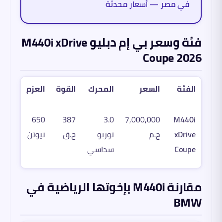
في مصر — أسعار محدثة
فئة وسعر بي إم دبليو M440i xDrive
Coupe 2026
الفئة
السعر
المحرك
القوة
العزم
650
387
3.0
7,000,000
M440i
xDrive
ج.م
توربو
ح.ق
نيوتن
Coupe
سداسي
مقارنة M440i بإخوتها الرياضية في
BMW