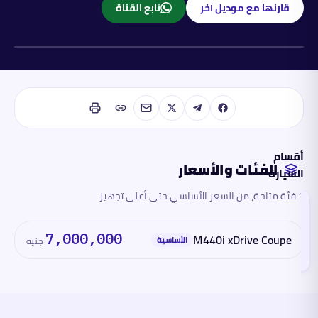
قارنها مع موديل آخر
تابع القناة
بنزين
أقسام
الفئات والأسعار
السيارة
1 فئة متاحة، من السعر الأساسي حتى أعلى تجهيز
الفئات
والأسعار
تقرأ
7,000,000
M440i xDrive Coupe
هذا
الأساسية
جنيه
القسم
الآن
المحرك
والأداء