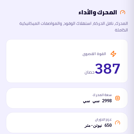
المحرك والأداء
الأبعاد
المحرك، ناقل الحركة، استهلاك الوقود، والمواصفات الميكانيكية
الكاملة
السلامة
والتقنية
ما
القوة القصوى
لها
وما
387
عليها
حصان
سعة المحرك
2998 سي سي
عزم الدوران
650 نيوتن·متر