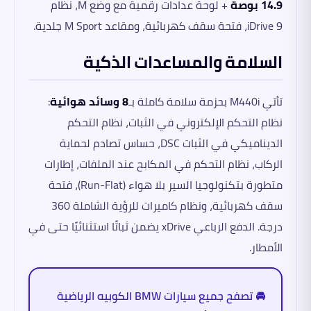
14.9 بوصة
+ لوحة عدادات رقمية مع وضع M، نظام
iDrive 9، فتحة سقف كهربائية، ومقاعد M Sport جلدية.
السلامة والمساعدات الذكية
تأتي M440i بحزمة سلامة كاملة بـ
8 وسائد هوائية
:
نظام التحكم الإلكتروني في الثبات، نظام التحكم
الديناميكي في الثبات DSC، حساس تصادم لحماية
الركاب، نظام التحكم في المكابح عند الملفات، إطارات
متطورة بتكنولوجيا السير بلا هواء (Run-Flat)، فتحة
سقف كهربائية، ونظام كاميرات للرؤية الشاملة 360
درجة. الدفع الرباعي xDrive يضمن ثباتًا استثنائيًا حتى في
الأمطار.
🚘 تصفح جميع سيارات BMW الكوبيه الرياضية