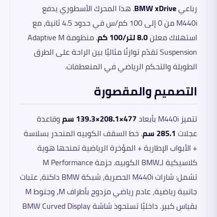
رباعي
BMW xDrive
. هذا المحرك الأسطوري يدفع
M440i من 0 إلى 100 كم/س في حدود 4.5 ثانية، مع
استهلاك معلن
8.0 لتر/100 كم
. منظومة Adaptive M
Suspension تقدّم توازنًا مثاليًا بين الراحة على الطرق
الطويلة والتحكم الرياضي في المنعطفات.
التصميم والمقصورة
تتميز M440i بأبعاد
477×208.1×139.3 سم
وقاعدة
عجلات
285.1 سم
. خط السقف الكوبيه المنحدر بسلاسة
+ الأبواب الإطارية + المؤخرة الرياضية تمنحها هوية
كلاسيكية لـBMW الكوبيه. حزمة M Performance
تشمل: شارات M440i الحصرية، شبكة BMW داكنة، عتبات
جانبية رياضية، عادم رياضي مزدوج بأطراف M، وجنوط M
بقياس كبير. داخليًا تستحوذ شاشة BMW Curved Display