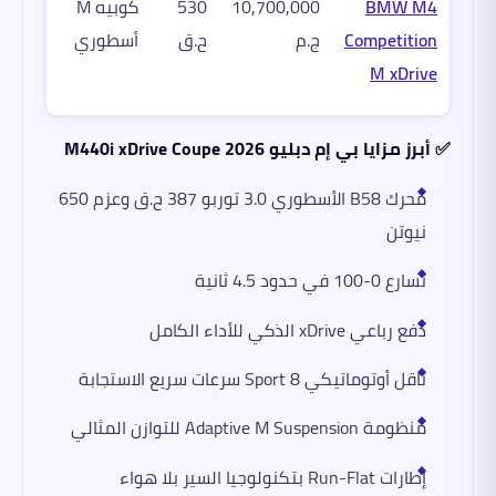
BMW M4
10,700,000
530
كوبيه M
Competition
ج.م
ح.ق
أسطوري
M xDrive
✅ أبرز مزايا بي إم دبليو M440i xDrive Coupe 2026
محرك B58 الأسطوري 3.0 توربو 387 ح.ق وعزم 650
نيوتن
تسارع 0-100 في حدود 4.5 ثانية
دفع رباعي xDrive الذكي للأداء الكامل
ناقل أوتوماتيكي Sport 8 سرعات سريع الاستجابة
منظومة Adaptive M Suspension للتوازن المثالي
إطارات Run-Flat بتكنولوجيا السير بلا هواء