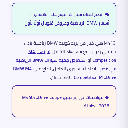
📲 انضم لقناة سيارات اليوم على واتساب —
أسعار BMW الرياضية وعروض غلوبال أولًا بأول
M440i هي خيار من يريد كوبيه BMW رياضية بأداء
حقيقي بدون دفع سعر M4 الكامل.
قارنها بـM4
Competition
أو
استعرض جميع سيارات BMW الرياضية
في مصر
. للأداء الأسطوري الكامل، اطلع على
BMW M4
Competition M xDrive
بـ530 حصان.
🔥 مواصفات بي إم دبليو M440i xDrive Coupe
2026 الكاملة