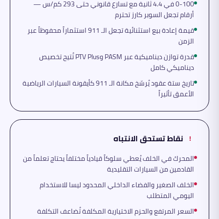
0-100 في 4.4 ثانية مع تسارع قانوني حتى 293 كم/س —
أرقام تجعل السوبر كارز تحترم
قيمة إعادة بيع استثنائية تجعل الـ 911 استثماراً محفوظاً عبر
الزمن
قدرة توازن ديناميكية عبر PASM وPTV Plus تُتيح تخصيص
ديناميكي كامل
تاريخ ستة عقود يُرسّخ مكانة الـ 911 كأيقونة السيارات الرياضية
الأعمق تأثيراً
نقاط تستحق الانتباه
!
المحرك في الخلف يُعطي سلوكاً قيادياً مختلفاً يحتاج تعلماً من
القادمين من السيارات التقليدية
الخلف الصغير والفضاء الداخلي المحدود ليسا للاستخدام
اليومي المتطلب
السعر المرتفع والحزم الاختيارية المكلفة تُضاعف التكلفة