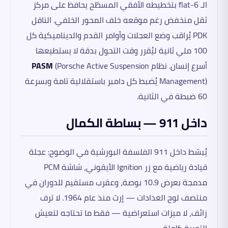
الـ flat-6 بتخطيطه الأفقي المسطّح يحافظ على مركز
ثقل منخفض رغم موقعه خلف المحور الخلفي. الناقل
PDK يُراقب وضع العجلات وأوامر القدم والديناميكية كل
100 ملي ثانية ليُقرر وقت التحول بدقة لا يستطيعها
أسرع إنسان. نظام
(Porsche Active Suspension
PASM
Management) يُضبط كل دامبر باستقلالية تامة وبسرعة
60 ضبطة في الثانية.
داخل 911 — بساطة الكمال
يُبسّط داخل 911 الفلسفة البورشية في الوضوح: عجلة
قيادة رياضية مع زر Ignition الأيقوني، شاشة PCM
مدمجة بعرض 10.9 بوصة، وعقرب مستقيم للدوران في
منتصف لوح العدادات — إرث منذ عام 1964. لا ترف
زائف، لا ميزات استعراضية — فقط ما تحتاجه لتعيش
التجربة كاملة.