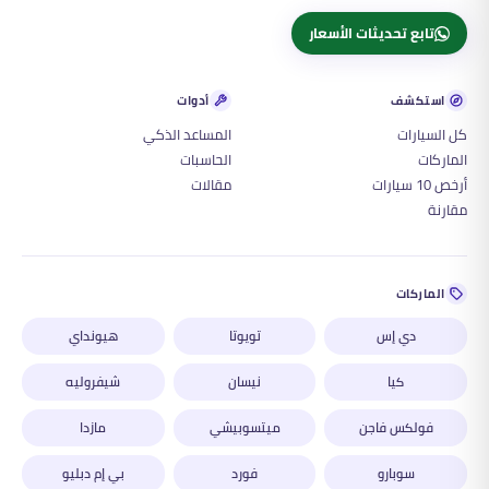
تابع تحديثات الأسعار
استكشف
أدوات
كل السيارات
المساعد الذكي
الماركات
الحاسبات
أرخص 10 سيارات
مقالات
مقارنة
الماركات
دي إس
تويوتا
هيونداي
كيا
نيسان
شيفروليه
فولكس فاجن
ميتسوبيشي
مازدا
سوبارو
فورد
بي إم دبليو