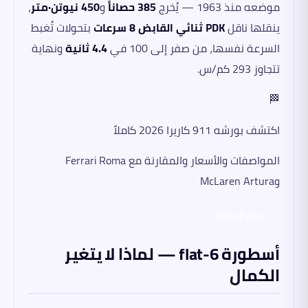
موضعه منذ 1963 — يُخرج
385 حصاناً
و
450 نيوتن·متر
،
ينقلها ناقل
PDK ثنائي القابض 8 سرعات
بتحولات تُغبط
السرعة نفسها، من صفر إلى 100 في
4.4 ثانية
ونهاية
تتجاوز 293 كم/س.
🏁
اكتشف بورشه 911 كاريرا 2026 كاملاً
المواصفات والأسعار والمقارنة مع Ferrari Roma
وMcLaren Artura
عرض السيارة ←
أسطورة flat-6 — لماذا لا يتغير
الكمال