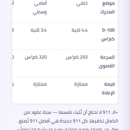
موضع
خلفي
أمامي
أمامي
المحرك
وسطي
0-100
4.4 ثانية
3.4 ثانية
3.9 ثانية
كم/س
السرعة
293 كم/س
320 كم/س
290 كم/س
القصوى
قيمة
ممتازة
ممتازة
جيدة
الإعادة
«الـ 911 لا تحتاج أن تُثبت نفسها — ستة عقود من
الكمال تكفيها. كل 911 جديدة هي أفضل 911 تُصنع،
وكل من قادها يفهم لماذا لا يوجد ما يشبهها تماماً.»