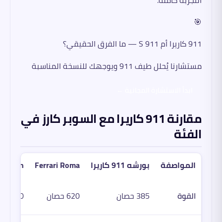
🎯
911 كاريرا أم 911 S — ما الفرق الحقيقي؟
مستشارنا يُحلل طيف 911 ويوجهك للنسخة المناسبة
ابدأ الاستشارة المجانية ←
مقارنة 911 كاريرا مع السوبر كارز في
الفئة
المواصفة
بورشه 911 كاريرا
Ferrari Roma
tition
القوة
385 حصان
620 حصان
510 حصان