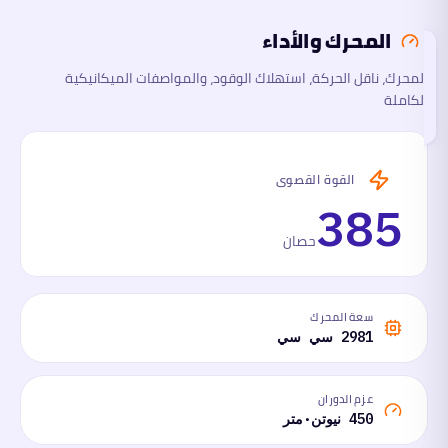
المحرك والأداء
السلامة
والتقنية
المحرك، ناقل الحركة، استهلاك الوقود، والمواصفات الميكانيكية
تقرأ
الكاملة
هذا
القسم
الآن
ما
القوة القصوى
لها
وما
385
عليها
حصان
سعة المحرك
2981 سي سي
عزم الدوران
450 نيوتن·متر