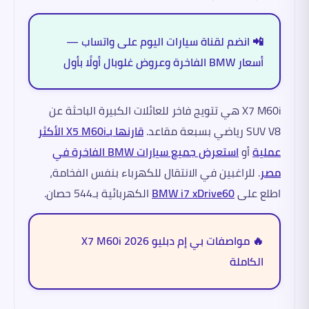
📲 انضم لقناة سيارات اليوم على واتساب —
أسعار BMW الفاخرة وعروض غلوبال أولًا بأول
X7 M60i هي تتويج فاخر للعائلات الكبيرة الباحثة عن
SUV V8 رياضي بسبعة مقاعد.
قارنها بـX5 M60i الأكثر
عملية
أو
استعرض جميع سيارات BMW الفاخرة في
مصر
. للراغبين في الانتقال للكهرباء بنفس الفخامة،
اطلع على
BMW i7 xDrive60
الكهربائية بـ544 حصان.
🔥 مواصفات بي إم دبليو X7 M60i 2026
الكاملة