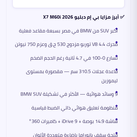
✅ أبرز مزايا بي إم دبليو X7 M60i 2026
أكبر SUV من BMW في مصر بسبعة مقاعد فعلية
محرك V8 4.4 توربو مزدوج 530 ح.ق وعزم 750 نيوتن
تسارع 0-100 في 4.7 ثانية رغم الحجم الضخم
قاعدة عجلات 310.5 سم — مقصورة بمستوى
ليموزين
9 وسائد هوائية — الأكثر في تشكيلة BMW SUV
منظومة تعليق هوائي ذاتي الضبط قياسية
شاشة 14.9 بوصة + iDrive 9 + كاميرات 360°
فتحة سقف بانوراما بإضاءة متعددة الألوان