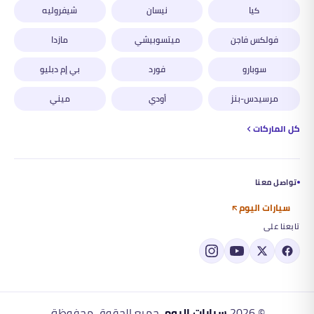
كيا
نيسان
شيفروليه
فولكس فاجن
ميتسوبيشي
مازدا
سوبارو
فورد
بي إم دبليو
مرسيدس-بنز
أودي
ميني
كل الماركات
تواصل معنا
سيارات اليوم
تابعنا على
©
2026
سيارات اليوم
. جميع الحقوق محفوظة.