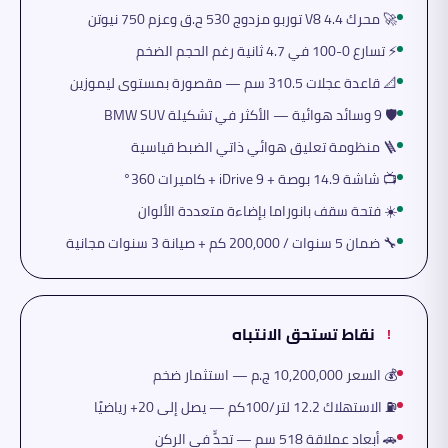
🚀 محرك V8 4.4 توربو مزدوج 530 ح.ق وعزم 750 نيوتن
⚡ تسارع 0-100 في 4.7 ثانية رغم الحجم الضخم
📐 قاعدة عجلات 310.5 سم — مقصورة بمستوى ليموزين
🛡️ 9 وسائد هوائية — الأكثر في تشكيلة BMW SUV
🪜 منظومة تعليق هوائي ذاتي الضبط قياسية
📺 شاشة 14.9 بوصة + iDrive 9 + كاميرات 360°
☀️ فتحة سقف بانوراما بإضاءة متعددة الألوان
🔧 ضمان 5 سنوات / 200,000 كم + صيانة 3 سنوات مجانية
نقاط تستحق الانتباه
!
💰 السعر 10,200,000 ج.م — استثمار ضخم
⛽ الاستهلاك 12.2 لتر/100كم — يصل إلى 20+ رياضيًا
🚗 أبعاد عملاقة 518 سم — تحدٍّ في الركن