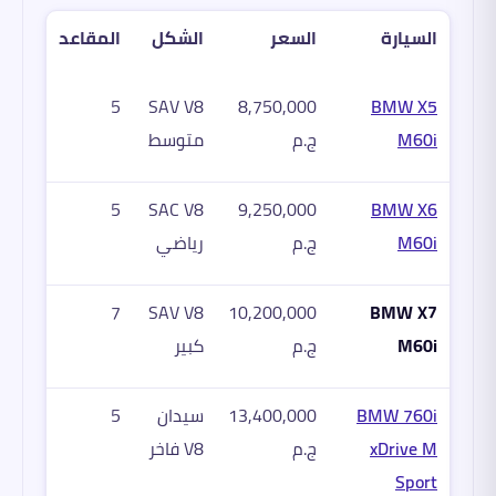
السيارة
السعر
الشكل
المقاعد
5
SAV V8
8,750,000
BMW X5
M60i
ج.م
متوسط
5
SAC V8
9,250,000
BMW X6
M60i
ج.م
رياضي
7
SAV V8
10,200,000
BMW X7
M60i
ج.م
كبير
BMW 760i
13,400,000
سيدان
5
xDrive M
ج.م
V8 فاخر
Sport