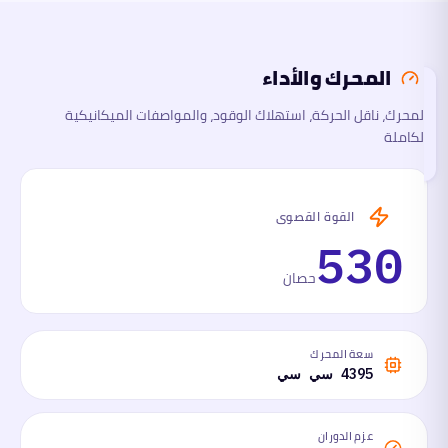
الأبعاد
المحرك والأداء
السلامة
والتقنية
المحرك، ناقل الحركة، استهلاك الوقود، والمواصفات الميكانيكية
تقرأ
الكاملة
هذا
القسم
الآن
ما
القوة القصوى
لها
وما
530
عليها
حصان
سعة المحرك
4395 سي سي
عزم الدوران