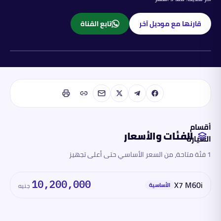
قارنها مع موديل آخر
تابع القناة
بنزين
أقسام
الفئات والأسعار
السيارة
1 فئة متاحة، من السعر الأساسي حتى أعلى تجهيز
الفئات
والأسعار
10,200,000
X7 M60i
الأساسية
جنيه
المحرك
والأداء