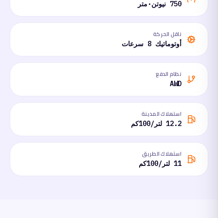
750 نيوتن·متر
ناقل الحركة
أوتوماتيك 8 سرعات
نظام الدفع
AWD
استهلاك المدينة
12.2 لتر/100كم
استهلاك الطريق
11 لتر/100كم