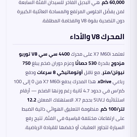
60,000 كم
. هي البديل الفاخر للسيدان الفئة السابعة
لمن يفضّل الجلوس المرتفع والمساحة العائلية الكبيرة
دون التضحية بقوة V8 والفخامة المطلقة.
المحرك V8 والأداء
تعتمد X7 M60i على محرك
4400 سي سي V8 توربو
مزدوج
بقدرة
530 حصانًا
وعزم دوران ضخم يبلغ
750
نيوتن/متر
، مع ناقل
أوتوماتيكي 8 سرعات
ودفع
رباعي
xDrive
. هذا المحرك يدفع X7 M60i من 0 إلى 100
كم/س في حدود 4.7 ثانية رغم وزنها الضخم — أرقام
استثنائية لـSUV بحجم X7. الاستهلاك المعلن
12.2
لتر/100 كم
. منظومة التعليق الهوائي ذاتية الضبط
على ارتفاعات مختلفة قياسية في الفئة، تتيح رفع
السيارة لتجاوز العقبات أو خفضها للقيادة الرياضية.