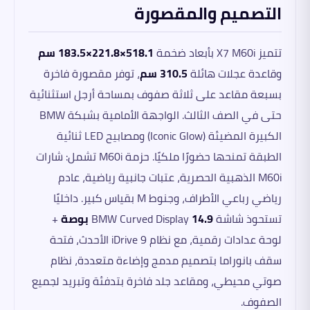
التصميم والمقصورة
تتميز X7 M60i بأبعاد ضخمة
518.1×221.8×183.5 سم
وقاعدة عجلات هائلة
310.5 سم
، توفر مقصورة فاخرة
بسبعة مقاعد على ثلاثة صفوف بمساحة أرجل استثنائية
حتى في الصف الثالث. الواجهة الأمامية بشبكة BMW
الكبيرة المضيئة (Iconic Glow) ومصابيح LED ثنائية
الطبقة تمنحها حضورًا ملكيًا. حزمة M60i تشمل: شارات
M60i الذهبية الحصرية، عتبات جانبية رياضية، عادم
رياضي رباعي الأطراف، وجنوط M بقياس كبير. داخليًا
تستحوذ شاشة BMW Curved Display
14.9 بوصة
+
لوحة عدادات رقمية، مع نظام iDrive 9 الأحدث، فتحة
سقف بانوراما بتصميم مدمج وإضاءة متعددة، نظام
صوتي محيطي، ومقاعد جلد فاخرة بتدفئة وتبريد لجميع
الصفوف.