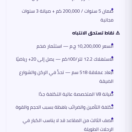
ضمان 5 سنوات / 200,000 كم + صيانة 3 سنوات
مجانية
⚠️ نقاط تستحق الانتباه
السعر 10,200,000 ج.م — استثمار ضخم
الاستهلاك 12.2 لتر/100كم — يصل إلى 20+ رياضيًا
أبعاد عملاقة 518 سم — تحدٍّ في الركن والشوارع
الضيقة
صيانة V8 المتخصصة عالية التكلفة جدًا
تكلفة التأمين والضرائب باهظة بسبب الحجم والقوة
الصف الثالث من المقاعد قد لا يناسب الكبار في
الرحلات الطويلة