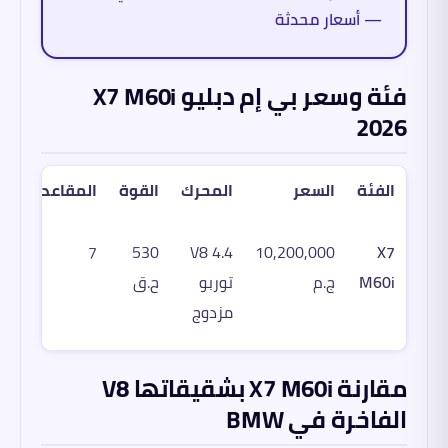
— أسعار محدثة
فئة وسعر بي إم دبليو X7 M60i
2026
الفئة
السعر
المحرك
القوة
المقاعد
7
530
4.4 V8
10,200,000
X7
M60i
ج.م
توربو
ح.ق
مزدوج
مقارنة X7 M60i بشقيقاتها V8
الفاخرة في BMW