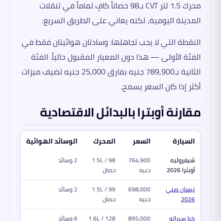
محرك 1.5 لتر CVT بـ98 حصاناً كافٍ تماماً في تنقلات
المدينة اليومية، لكنه يعاني على الطريق السريع.
النقطة التي لا يجب تجاهلها: وسادتان هوائيتان فقط في
الفئة الأولى — هذا دون المعيار المقبول حالياً. الفئة
الثانية بـ789,900 جنيه بفارق 25,000 جنيه تضيف ميزات
أكثر إذا كان السعر يسمح.
مقارنة أوبترا بالبدائل الاقتصادية
السيارة
السعر
المحرك
الوسائد الهوائية
شيفروليه
764,900
1.5L / 98
2 وسائد
أوبترا 2026
جنيه
حصان
نيسان صني
698,000
1.5L / 99
2 وسائد
2026
جنيه
حصان
كيا سيراتو
895,000
1.6L / 128
6 وسائد