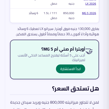
2026 LX
جنيه
حصان
MG 5 2026
850,000
1.5L / 111
6 وسائد
جنيه
حصان
بفارق 130,000 جنيه فوق أوبترا، سيراتو LX تعطيك 6 وسائد
هوائية وأداءً أقوى بـ30 حصاناً وضماناً أطول. يستحق التفكير.
🤝
أوبترا أم صني أم MG 5؟
أجب على 5 أسئلة ليقترح المساعد الذكي الأنسب
لميزانيتك
ابدأ الاستشارة
هل تستحق السعر؟
لمن لا تتجاوز ميزانيته 800,000 جنيه ويريد سيدان جديدة