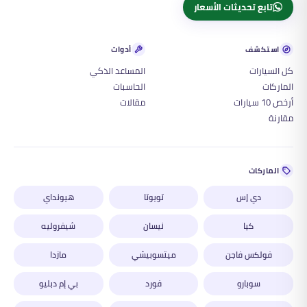
تابع تحديثات الأسعار
استكشف
أدوات
كل السيارات
المساعد الذكي
الماركات
الحاسبات
أرخص 10 سيارات
مقالات
مقارنة
الماركات
دي إس
تويوتا
هيونداي
كيا
نيسان
شيفروليه
فولكس فاجن
ميتسوبيشي
مازدا
سوبارو
فورد
بي إم دبليو