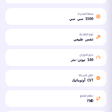
سعة المحرك
1500 سي سي
نوع التغذية
تنفس طبيعي
عزم الدوران
140 نيوتن·متر
ناقل الحركة
CVT أوتوماتيك
نظام الدفع
FWD