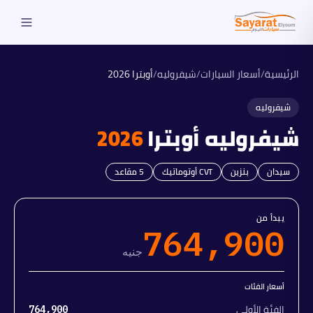
الرئيسية
/
أسعار السيارات
/
شيفروليه
/
أوبترا
2026
شيفروليه
شيفروليه
أوبترا
2026
سيدان
بنزين
CVT أوتوماتيك
5
مقاعد
يبدأ من
764,900
جنيه
أسعار الفئات
الفئة الأولى
764,900