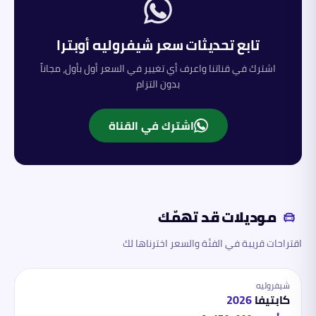
تابع تحديثات سعر
شيفروليه
أوبترا
اشترك في قناتنا واعرف أي تغيير في السعر أول بأول، مجاناً
بدون التزام
اشترك في القناة
موديلات قد تهمّك
اقتراحات قريبة في الفئة والسعر اخترناها لك
شيفروليه
كابتيفا
2026