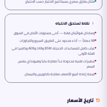
فئتان بفارق سعري بسيط تتيح الاختيار حسب الاحتياج
نقاط تستحق الانتباه
!
وسادتان هوائيتان فقط — أدنى مستويات الأمان في السوق
98 حصاناً — أداء محدود على الطريق السريع والتجاوزات
غياب كامل للمساعدات الحديثة: BSM وLKA وAEB وكاميرا في
الفئة الأولى
تجهيزات تقنية محدودة جداً مقارنة بكيا وهيونداي بنفس
السعر
قيمة إعادة البيع الأضعف مقارنة بالكوريين والنيسان
تاريخ الأسعار