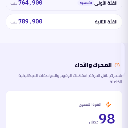
الفئة الأولى
764,900
الأساسية
جنيه
المحرك
والأداء
الفئة الثانية
789,900
جنيه
الأبعاد
السلامة
والتقنية
تقرأ
المحرك والأداء
هذا
القسم
الآن
المحرك، ناقل الحركة، استهلاك الوقود، والمواصفات الميكانيكية
الكاملة
ما
لها
وما
عليها
القوة القصوى
98
حصان